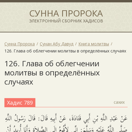
СУННА ПРОРОКА
ЭЛЕКТРОННЫЙ СБОРНИК ХАДИСОВ
Сунна Пророка
Сунан Абу Давуд
Книга молитвы
126. Глава об облегчении молитвы в определённых случаях
126. Глава об облегчении
молитвы в определённых
случаях
Хадис 789
сахих
عَنْ عَبْدِ اللَّهِ بْنِ أَبِي قَتَادَةَ، عَنْ أَبِيهِ قَالَ: قَالَ رَسُولُ اللَّهِ
صَلَّى اللَّهُ عَلَيْهِ وَسَلَّمَ: إِنِّي لأَقُومُ إِلَى الصَّلاَةِ وَأَنَا أُرِيدُ أَنْ