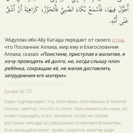
أُطَوِّلَ فِيهَا، فَأَسْمَعُ بُكَاءَ الصَّبِيِّ فَأَتَجَوَّزُ، كَرَاهِيَةَ أَنْ أَشُقَّ
عَلَى أُمِّهِ.
‘Абдуллах ибн Абу Катада передаёт от своего
отца
,
что Посланник Аллаха, мир ему и благословения
Аллаха, сказал:
«Поистине, приступая к молитве, я
хочу проводить её долго, но, когда слышу плач
ребёнка, сокращаю её, не желая доставлять
затруднения его матери»
.
Бухари, № 707
Хадис подтверждает, что, если имам, опустившись в поясной
поклон, заметил, что кто-то хочет присоединиться к нему, он
может подождать этого человека, чтобы им обоим
досталась награда за совершение коллективной молитвы.
Если молящийся имеет право сократить молитву ради