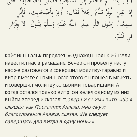
وَأَوْتَرَ بِنَا، ثُمَّ انْحَدَرَ إِلَى مَسْجِدِهِ فَصَلَّى بِأَصْحَابِهِ، حَتَّى
إِذَا بَقِيَ الْوِتْرُ قَدَّمَ رَجُلاً فَقَالَ: أَوْتِرْ بِأَصْحَابِكَ، فَإِنِّي
سَمِعْتُ رَسُولَ اللَّهِ صَلَّى اللَّهُ عَلَيْهِ وَسَلَّمَ يَقُولُ: لاَ وِتْرَانِ
فِي لَيْلَةٍ.
Кайс ибн Тальк передаёт: «Однажды Тальк ибн ‘Али
навестил нас в рамадане. Вечер он провёл у нас, у
нас же разговелся и совершил молитву-таравих и
витр вместе с нами. После этого он пошёл в мечеть
и совершил молитву со своими товарищами. А
когда остался только витр, он велел одному из них
выйти вперёд и сказал:
“Соверши с ними витр, ибо я
слышал, как Посланник Аллаха, мир ему и
благословение Аллаха, сказал:
‹Не следует
совершать два витра в одну ночь›
”
».