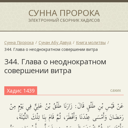
СУННА ПРОРОКА
ЭЛЕКТРОННЫЙ СБОРНИК ХАДИСОВ
Сунна Пророка
Сунан Абу Давуд
Книга молитвы
344. Глава о неоднократном совершении витра
344. Глава о неоднократном
совершении витра
Хадис 1439
сахих
عَنْ قَيْسِ بْنِ طَلْقٍ قَالَ: زَارَنَا طَلْقُ بْنُ عَلِيٍّ فِي يَوْمٍ مِنْ
رَمَضَانَ وَأَمْسَى عِنْدَنَا وَأَفْطَرَ، ثُمَّ قَامَ بِنَا تِلْكَ اللَّيْلَةَ،