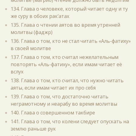
молитве (магриб) чтение должно быть недолгим
134. Глава о человеке, который читает одну и ту
же суру в обоих рак‘атах
135. Глава о чтении аятов во время утренней
молитвы (фаджр)
136. Глава о том, кто не стал читать «Аль-фатиху»
в своей молитве
137. Глава о том, кто считал нежелательным
повторять «Аль-фатиху», если имам читает её
вслух
138. Глава о том, кто считал, что нужно читать
аяты, если имам читает их про себя
139. Глава о том, что достаточно читать
неграмотному и неарабу во время молитвы
140. Глава о совершенном такбире
141. Глава о том, что колени следует опускать на
землю раньше рук