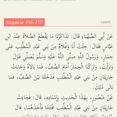
Хадисы 716-717
сахих
عَنْ أَبِي الصَّهْبَاءِ قَالَ: تَذَاكَرْنَا مَا يَقْطَعُ الصَّلاَةَ عِنْدَ ابْنِ
عَبَّاسٍ فَقَالَ: جِئْتُ أَنَا وَغُلاَمٌ مِنْ بَنِي عَبْدِ الْمُطَّلِبِ عَلَى
حِمَارٍ، وَرَسُولُ اللَّهِ صَلَّى اللَّهُ عَلَيْهِ وَسَلَّمَ يُصَلِّي فَنَزَلَ
وَنَزَلْتُ، وَتَرَكْنَا الْحِمَارَ أَمَامَ الصَّفِّ، فَمَا بَالاَهُ وَجَاءَتْ
جَارِيَتَانِ مِنْ بَنِي عَبْدِ الْمُطَّلِبِ فَدَخَلَتَا بَيْنَ الصَّفِّ، فَمَا
بَالَى ذَلِكَ.
عَنْ مَنْصُورٍ، بِهَذَا الْحَدِيثِ بِإِسْنَادِهِ، قَالَ: فَجَاءَتْ
جَارِيَتَانِ مِنْ بَنِي عَبْدِ الْمُطَّلِبِ اقْتَتَلَتَا فَأَخَذَهُمَا، قَالَ