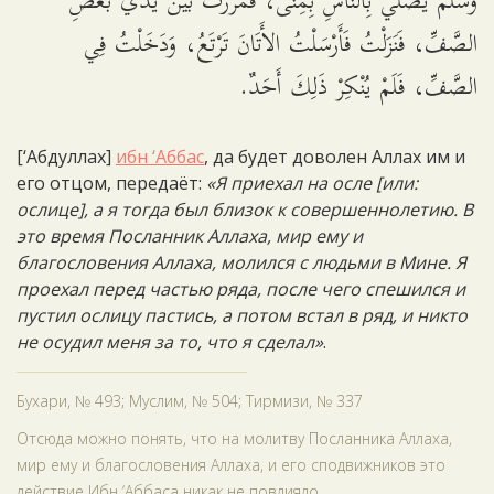
وَسَلَّمَ يُصَلِّي بِالنَّاسِ بِمِنًى، فَمَرَرْتُ بَيْنَ يَدَيْ بَعْضِ
الصَّفِّ، فَنَزَلْتُ فَأَرْسَلْتُ الأَتَانَ تَرْتَعُ، وَدَخَلْتُ فِي
الصَّفِّ، فَلَمْ يُنْكِرْ ذَلِكَ أَحَدٌ.
[‘Абдуллах]
ибн ‘Аббас
, да будет доволен Аллах им и
его отцом, передаёт:
«Я приехал на осле [или:
ослице], а я тогда был близок к совершеннолетию. В
это время Посланник Аллаха, мир ему и
благословения Аллаха, молился с людьми в Мине. Я
проехал перед частью ряда, после чего спешился и
пустил ослицу пастись, а потом встал в ряд, и никто
не осудил меня за то, что я сделал»
.
Бухари, № 493; Муслим, № 504; Тирмизи, № 337
Отсюда можно понять, что на молитву Посланника Аллаха,
мир ему и благословения Аллаха, и его сподвижников это
действие Ибн ‘Аббаса никак не повлияло.