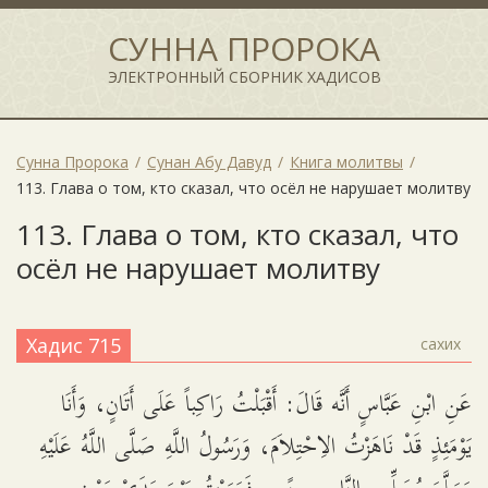
СУННА ПРОРОКА
ЭЛЕКТРОННЫЙ СБОРНИК ХАДИСОВ
Сунна Пророка
Сунан Абу Давуд
Книга молитвы
113. Глава о том, кто сказал, что осёл не нарушает молитву
113. Глава о том, кто сказал, что
осёл не нарушает молитву
Хадис 715
сахих
عَنِ ابْنِ عَبَّاسٍ أَنَّه قَالَ: أَقْبَلْتُ رَاكِباً عَلَى أَتَانٍ، وَأَنَا
يَوْمَئِذٍ قَدْ نَاهَزْتُ الاِحْتِلاَمَ، وَرَسُولُ اللَّهِ صَلَّى اللَّهُ عَلَيْهِ