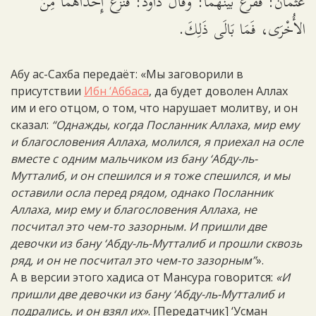
عُثْمَانُ: فَفَرَّعَ بَيْنَهُمَا: وَقَالَ دَاوُدُ: فَنَزَعَ إِحْدَاهُمَا مِنَ
الأُخْرَى، فَمَا بَالَى ذَلِكَ.
Абу ас-Сахба передаёт: «Мы заговорили в
присутствии
Ибн ‘Аббаса
, да будет доволен Аллах
им и его отцом, о том, что нарушает молитву, и он
сказал:
“Однажды, когда Посланник Аллаха, мир ему
и благословения Аллаха, молился, я приехал на осле
вместе с одним мальчиком из бану ‘Абду-ль-
Мутталиб, и он спешился и я тоже спешился, и мы
оставили осла перед рядом, однако Посланник
Аллаха, мир ему и благословения Аллаха, не
посчитал это чем-то зазорным. И пришли две
девочки из бану ‘Абду-ль-Мутталиб и прошли сквозь
ряд, и он не посчитал это чем-то зазорным”
».
А в версии этого хадиса от Мансура говорится:
«И
пришли две девочки из бану ‘Абду-ль-Мутталиб и
подрались, и он взял их»
. [Передатчик] ‘Усман