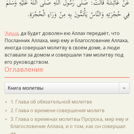
عَنْ عَائِشَةَ قَالَتْ: صَلَّى رَسُولُ اللَّهِ صَلَّى اللَّهُ عَلَيْهِ وَسَلَّمَ
فِي حُجْرَتِهِ وَالنَّاسُ يَأْتَمُّونَ بِهِ مِنْ وَرَاءِ الْحُجْرَةِ.
‘Аиша
, да будет доволен ею Аллах передаёт, что
Посланник Аллаха, мир ему и благословение Аллаха,
иногда совершал молитву в своём доме, а люди
вставали за домом и совершали там молитву под
его руководством.
Оглавление
Книга молитвы
1. Глава об обязательной молитве
2. Глава о времени совершения молитв
3. Глава о временах молитвы Пророка, мир ему и
благословение Аллаха, и о том, как он совершал
их