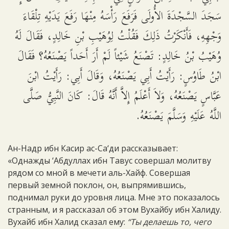
سَجَدَ السَّجْدَةَ الأُولَى فَرَفَعَ رَأْسَهُ مِنْهَا رَفَعَ يَدَيْهِ تِلْقَاءَ
وَجْهِهِ، فَأَنْكَرْتُ ذَلِكَ فَقُلْتُ لِوُهَيْبِ بْنِ خَالِدٍ، فَقَالَ لَهُ
وُهَيْبُ بْنُ خَالِدٍ: تَصْنَعُ شَيْئاً لَمْ أَرَ أَحَداً يَصْنَعُهُ؟ فَقَالَ
ابْنُ طَاوُسٍ: رَأَيْتُ أَبِي يَصْنَعُهُ، وَقَالَ أَبِي: رَأَيْتُ ابْنَ
عَبَّاسٍ يَصْنَعُهُ، وَلاَ أَعْلَمُ إِلاَّ أَنَّهُ قَالَ: كَانَ النَّبِيُّ صَلَّى
اللَّهُ عَلَيْهِ وَسَلَّمَ يَصْنَعُهُ.
Ан-Надр ибн Касир ас-Са‘ди рассказывает:
«Однажды ‘Абдуллах ибн Тавус совершал молитву
рядом со мной в мечети аль-Хайф. Совершая
первый земной поклон, он, выпрямившись,
поднимал руки до уровня лица. Мне это показалось
странным, и я рассказал об этом Вухайбу ибн Халиду.
Вухайб ибн Халид сказал ему:
“Ты делаешь то, чего