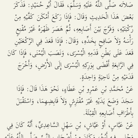
صَلاَته صَلَّى اللَّهُ عَلَيْهِ وَسَلَّمَ، فَقَالَ أَبُو حُمَيْدٍ: فَذَكَرَ
بَعْضَ هَذَا الْحَدِيثِ وَقَالَ: فَإِذَا رَكَعَ أَمْكَنَ كَفَّيْهِ مِنْ
رُكْبَتَيْهِ، وَفَرَّجَ بَيْنَ أَصَابِعِهِ، ثُمَّ هَصَرَ ظَهْرَهُ غَيْرَ مُقْنِعٍ
رَأْسَهُ وَلاَ صَافِحٍ بِخَدِّهِ، وَقَالَ: فَإِذَا قَعَدَ فِي الرَّكْعَتَيْنِ
قَعَدَ عَلَى بَطْنِ قَدَمِهِ الْيُسْرَى، وَنَصَبَ الْيُمْنَى، فَإِذَا كَانَ
فِي الرَّابِعَةِ أَفْضَى بِوَرِكِهِ الْيُسْرَى إِلَى الأَرْضِ، وَأَخْرَجَ
قَدَمَيْهِ مِنْ نَاحِيَةٍ وَاحِدَةٍ.
عَنْ مُحَمَّدِ بْنِ عَمْرِو بْنِ عَطَاءٍ، نَحْوَ هَذَا قَالَ: فَإِذَا
سَجَدَ وَضَعَ يَدَيْهِ غَيْرَ مُفْتَرِشٍ وَلاَ قَابِضِهِمَا، وَاسْتَقْبَلَ
بِأَطْرَافِ أَصَابِعِهِ الْقِبْلَةَ.
عَنْ عَبَّاسٍ، أَوْ عَيَّاشِ، بْنِ سَهْلٍ السَّاعِدِيِّ، أَنَّهُ كَانَ فِي
مَجْلِسٍ فِيهِ أَبُوهُ، وَكَانَ مِنْ أَصْحَابِ النَّبِيِّ صَلَّى اللَّهُ عَلَيْهِ