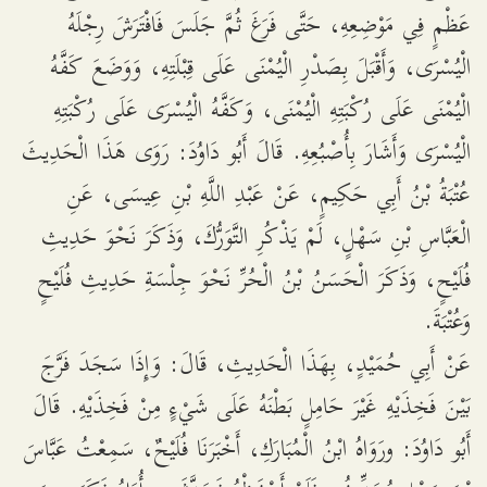
عَظْمٍ فِي مَوْضِعِهِ، حَتَّى فَرَغَ ثُمَّ جَلَسَ فَافْتَرَشَ رِجْلَهُ
الْيُسْرَى، وَأَقْبَلَ بِصَدْرِ الْيُمْنَى عَلَى قِبْلَتِهِ، وَوَضَعَ كَفَّهُ
الْيُمْنَى عَلَى رُكْبَتِهِ الْيُمْنَى، وَكَفَّهُ الْيُسْرَى عَلَى رُكْبَتِهِ
الْيُسْرَى وَأَشَارَ بِأُصْبُعِهِ. قَالَ أَبُو دَاوُدَ: رَوَى هَذَا الْحَدِيثَ
عُتْبَةُ بْنُ أَبِي حَكِيمٍ، عَنْ عَبْدِ اللَّهِ بْنِ عِيسَى، عَنِ
الْعَبَّاسِ بْنِ سَهْلٍ، لَمْ يَذْكُرِ التَّوَرُّكَ، وَذَكَرَ نَحْوَ حَدِيثِ
فُلَيْحٍ، وَذَكَرَ الْحَسَنُ بْنُ الْحُرِّ نَحْوَ جِلْسَةِ حَدِيثِ فُلَيْحٍ
وَعُتْبَةَ.
عَنْ أَبِي حُمَيْدٍ، بِهَذَا الْحَدِيثِ، قَالَ: وَإِذَا سَجَدَ فَرَّجَ
بَيْنَ فَخِذَيْهِ غَيْرَ حَامِلٍ بَطْنَهُ عَلَى شَيْءٍ مِنْ فَخِذَيْهِ. قَالَ
أَبُو دَاوُدَ: ورَوَاهُ ابْنُ الْمُبَارَكِ، أَخْبَرَنَا فُلَيْحٌ، سَمِعْتُ عَبَّاسَ