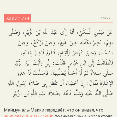
Хадис 739
сахих
عَنْ مَيْمُونٍ الْمَكِّيِّ، أَنَّهُ رَأَى عَبْدَ اللَّهِ بْنَ الزُّبَيْرِ، وَصَلَّى
بِهِمْ، يُشِيرُ بِكَفَّيْهِ حِينَ يَقُومُ، وَحِينَ يَرْكَعُ، وَحِينَ
يَسْجُدُ، وَحِينَ يَنْهَضُ لِلْقِيَامِ، فَيَقُومُ فَيُشِيرُ بِيَدَيْهِ،
فَانْطَلَقْتُ إِلَى ابْنِ عَبَّاسٍ فَقُلْتُ: إِنِّي رَأَيْتُ ابْنَ الزُّبَيْرِ
صَلَّى صَلاَةً لَمْ أَرَ أَحَداً يُصَلِّيهَا. فَوَصَفْتُ لَهُ هَذِهِ
الإِشَارَةَ فَقَالَ: إِنْ أَحْبَبْتَ أَنْ تَنْظُرَ إِلَى صَلاَةِ رَسُولِ اللَّهِ
صَلَّى اللَّهُ عَلَيْهِ وَسَلَّمَ فَاقْتَدِ بِصَلاَةِ عَبْدِ اللَّهِ بْنِ الزُّبَيْرِ.
Маймун аль-Мекки передаёт, что он видел, что
‘Абдуллах ибн аз-Зубайр
поднимал руки, когда стоял