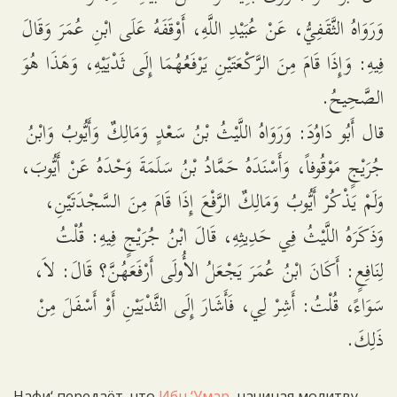
وَرَوَاهُ الثَّقَفِيُّ، عَنْ عُبَيْدِ اللَّهِ، أَوْقَفَهُ عَلَى ابْنِ عُمَرَ وَقَالَ
فِيهِ: وَإِذَا قَامَ مِنَ الرَّكْعَتَيْنِ يَرْفَعُهُمَا إِلَى ثَدْيَيْهِ، وَهَذَا هُوَ
الصَّحِيحُ.
قال أَبُو دَاوُدَ: وَرَوَاهُ اللَّيْثُ بْنُ سَعْدٍ وَمَالِكٌ وَأَيُّوبُ وَابْنُ
جُرَيْجٍ مَوْقُوفاً، وَأَسْنَدَهُ حَمَّادُ بْنُ سَلَمَةَ وَحْدَهُ عَنْ أَيُّوبَ،
وَلَمْ يَذْكُرْ أَيُّوبُ وَمَالِكٌ الرَّفْعَ إِذَا قَامَ مِنَ السَّجْدَتَيْنِ،
وَذَكَرَهُ اللَّيْثُ فِي حَدِيثِهِ، قَالَ ابْنُ جُرَيْجٍ فِيهِ: قُلْتُ
لِنَافِعٍ: أَكَانَ ابْنُ عُمَرَ يَجْعَلُ الأُولَى أَرْفَعَهُنَّ؟ قَالَ: لاَ،
سَوَاءً، قُلْتُ: أَشِرْ لِي، فَأَشَارَ إِلَى الثَّدْيَيْنِ أَوْ أَسْفَلَ مِنْ
ذَلِكَ.
Нафи‘ передаёт, что
Ибн ‘Умар
, начиная молитву,