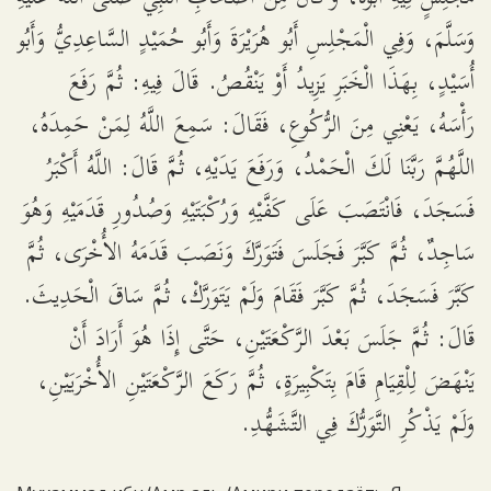
وَسَلَّمَ، وَفِي الْمَجْلِسِ أَبُو هُرَيْرَةَ وَأَبُو حُمَيْدٍ السَّاعِدِيُّ وَأَبُو
أُسَيْدٍ، بِهَذَا الْخَبَرِ يَزِيدُ أَوْ يَنْقُصُ. قَالَ فِيهِ: ثُمَّ رَفَعَ
رَأْسَهُ، يَعْنِي مِنَ الرُّكُوعِ، فَقَالَ: سَمِعَ اللَّهُ لِمَنْ حَمِدَهُ،
اللَّهُمَّ رَبَّنَا لَكَ الْحَمْدُ، وَرَفَعَ يَدَيْهِ، ثُمَّ قَالَ: اللَّهُ أَكْبَرُ
فَسَجَدَ، فَانْتَصَبَ عَلَى كَفَّيْهِ وَرُكْبَتَيْهِ وَصُدُورِ قَدَمَيْهِ وَهُوَ
سَاجِدٌ، ثُمَّ كَبَّرَ فَجَلَسَ فَتَوَرَّكَ وَنَصَبَ قَدَمَهُ الأُخْرَى، ثُمَّ
كَبَّرَ فَسَجَدَ، ثُمَّ كَبَّرَ فَقَامَ وَلَمْ يَتَوَرَّكْ، ثُمَّ سَاقَ الْحَدِيثَ.
قَالَ: ثُمَّ جَلَسَ بَعْدَ الرَّكْعَتَيْنِ، حَتَّى إِذَا هُوَ أَرَادَ أَنْ
يَنْهَضَ لِلْقِيَامِ قَامَ بِتَكْبِيرَةٍ، ثُمَّ رَكَعَ الرَّكْعَتَيْنِ الأُخْرَيَيْنِ،
وَلَمْ يَذْكُرِ التَّوَرُّكَ فِي التَّشَهُّدِ.