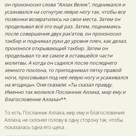
он произносил слова “Аллах Велик”, поднимался и
усаживался на согнутую левую ногу так, чтобы все
позвонки возвратились на свои места. Затем он
проделывал всё это ещё раз. Затем, поднимаясь
после совершения двух рак‘атов, он произносил
такбир и поднимал руки до уровня плеч, как делал,
произнося открывающий такбир. Затем он
проделывал то же самое в оставшейся части
молитвы. А когда он садился после последнего
земного поклона, то приподнимал пятку правой
ноги, просовывал под неё левую ногу и усаживался
на ягодицы»
. Они сказали:
«Ты сказал правду.
Именно так молился Посланник Аллаха, мир ему и
благословение Аллаха»
**.
То есть Посланник Аллаха, мир ему и благословения
Аллаха, не склонял голову в одну сторону так, чтобы
показалась одна его щека.