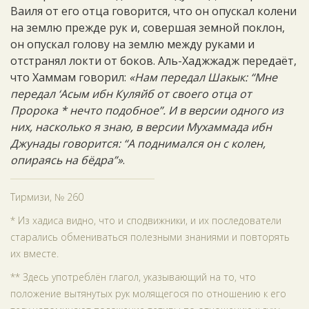
Ваиля от его отца говорится, что он опускал колени
на землю прежде рук и, совершая земной поклон,
он опускал голову на землю между руками и
отстранял локти от боков. Аль-Хаджжадж передаёт,
что Хаммам говорил:
«Нам передал Шакык: “Мне
передал ‘Асым ибн Куляйб от своего отца от
Пророка * нечто подобное”. И в версии одного из
них, насколько я знаю, в версии Мухаммада ибн
Джунады говорится: “А поднимался он с колен,
опираясь на бёдра”»
.
Тирмизи, № 260
* Из хадиса видно, что и сподвижники, и их последователи
старались обмениваться полезными знаниями и повторять
их вместе.
** Здесь употреблён глагол, указывающий на то, что
положение вытянутых рук молящегося по отношению к его