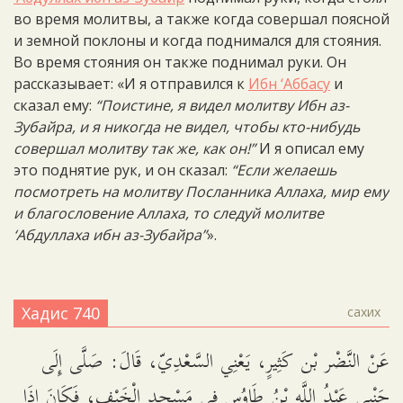
во время молитвы, а также когда совершал поясной
и земной поклоны и когда поднимался для стояния.
Во время стояния он также поднимал руки. Он
рассказывает: «И я отправился к
Ибн ‘Аббасу
и
сказал ему:
“Поистине, я видел молитву Ибн аз-
Зубайра, и я никогда не видел, чтобы кто-нибудь
совершал молитву так же, как он!”
И я описал ему
это поднятие рук, и он сказал:
“Если желаешь
посмотреть на молитву Посланника Аллаха, мир ему
и благословение Аллаха, то следуй молитве
‘Абдуллаха ибн аз-Зубайра”
».
Хадис 740
сахих
عَنْ النَّضْر بْن كَثِيرٍ، يَعْنِي السَّعْدِيّ، قَالَ: صَلَّى إِلَى
جَنْبِي عَبْدُ اللَّهِ بْنُ طَاوُسٍ فِي مَسْجِدِ الْخَيْفِ، فَكَانَ إِذَا