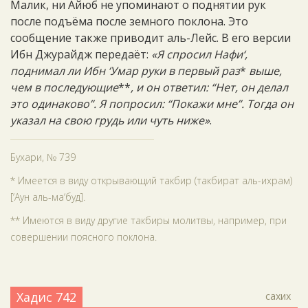
Малик, ни Айюб не упоминают о поднятии рук
после подъёма после земного поклона. Это
сообщение также приводит аль-Лейс. В его версии
Ибн Джурайдж передаёт:
«Я спросил Нафи‘,
поднимал ли Ибн ‘Умар руки в первый раз
*
выше,
чем в последующие
**
, и он ответил: “Нет, он делал
это одинаково”. Я попросил: “Покажи мне”. Тогда он
указал на свою грудь или чуть ниже»
.
Бухари, № 739
* Имеется в виду открывающий такбир (такбират аль-ихрам)
[‘Аун аль-ма‘буд].
** Имеются в виду другие такбиры молитвы, например, при
совершении поясного поклона.
Хадис 742
сахих