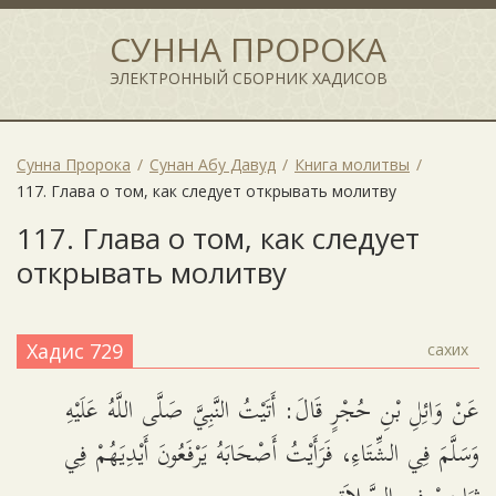
СУННА ПРОРОКА
ЭЛЕКТРОННЫЙ СБОРНИК ХАДИСОВ
Сунна Пророка
Сунан Абу Давуд
Книга молитвы
117. Глава о том, как следует открывать молитву
117. Глава о том, как следует
открывать молитву
Хадис 729
сахих
عَنْ وَائِلِ بْنِ حُجْرٍ قَالَ: أَتَيْتُ النَّبِيَّ صَلَّى اللَّهُ عَلَيْهِ
وَسَلَّمَ فِي الشِّتَاءِ، فَرَأَيْتُ أَصْحَابَهُ يَرْفَعُونَ أَيْدِيَهُمْ فِي