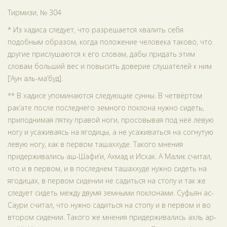
Тирмизи, № 304
* Из хадиса следует, что разрешается хвалить себя
подобным образом, когда положение человека таково, что
другие прислушаются к его словам, дабы придать этим
словам больший вес и повысить доверие слушателей к ним
[‘Аун аль-ма‘буд].
** В хадисе упоминаются следующие сунны. В четвёртом
рак‘ате после последнего земного поклона нужно сидеть,
приподнимая пятку правой ноги, просовывая под неё левую
ногу и усаживаясь на ягодицы, а не усаживаться на согнутую
левую ногу, как в первом ташаххуде. Такого мнения
придерживались аш-Шафи‘и, Ахмад и Исхак. А Малик считал,
что и в первом, и в последнем ташаххуде нужно сидеть на
ягодицах, в первом сидении не садиться на стопу и так же
следует сидеть между двумя земными поклонами. Суфьян ас-
Саури считал, что нужно садиться на стопу и в первом и во
втором сидении. Такого же мнения придерживались ахль ар-