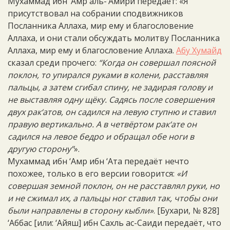
Мухаммад ибн ‘Амр аль-‘Амири передаёт: «Я
присутствовал на собрании сподвижников
Посланника Аллаха, мир ему и благословение
Аллаха, и они стали обсуждать молитву Посланника
Аллаха, мир ему и благословение Аллаха.
Абу Хумайд
сказал среди прочего:
“Когда он совершал поясной
поклон, то упирался руками в колени, расставляя
пальцы, а затем сгибал спину, не задирая голову и
не выставляя одну щёку. Садясь после совершения
двух рак‘атов, он садился на левую ступню и ставил
правую вертикально. А в четвёртом рак‘ате он
садился на левое бедро и обращал обе ноги в
другую сторону”
».
Мухаммад ибн ‘Амр ибн ‘Ата передаёт нечто
похожее, только в его версии говорится:
«И
совершая земной поклон, он не расставлял руки, но
и не сжимал их, а пальцы ног ставил так, чтобы они
были направлены в сторону кыбли»
. [Бухари, № 828]
‘Аббас [или: ‘Айяш] ибн Сахль ас-Саиди передаёт, что