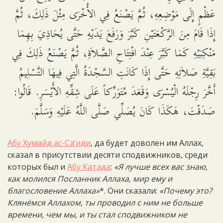
عَظْمٍ إِلَى مَوْضِعِهِ، ثُمَّ يَصْنَعُ فِي الأُخْرَى مِثْلَ ذَلِكَ، ثُمَّ
إِذَا قَامَ مِنَ الرَّكْعَتَيْنِ كَبَّرَ وَرَفَعَ يَدَيْهِ حَتَّى يُحَاذِيَ بِهِمَا
مَنْكِبَيْهِ كَمَا كَبَّرَ عِنْدَ افْتِتَاحِ الصَّلاَةِ، ثُمَّ يَصْنَعُ ذَلِكَ فِي
بَقِيَّةِ صَلاَتِهِ حَتَّى إِذَا كَانَتِ السَّجْدَةُ الَّتِي فِيهَا التَّسْلِيمُ
أَخَّرَ رِجْلَهُ الْيُسْرَى وَقَعَدَ مُتَوَرِّكاً عَلَى شِقِّهِ الأَيْسَرِ. قَالُوا:
صَدَقْتَ، هَكَذَا كَانَ يُصَلِّي صَلَّى اللَّهُ عَلَيْهِ وَسَلَّمَ.
Абу Хумайд ас-Са‘иди
, да будет доволен им Аллах,
сказал в присутствии десяти сподвижников, среди
которых был и
Абу Катада
:
«Я лучше всех вас знаю,
как молился Посланник Аллаха, мир ему и
благословение Аллаха»
*. Они сказали:
«Почему это?
Клянёмся Аллахом, ты проводил с ним не больше
времени, чем мы, и ты стал сподвижником не