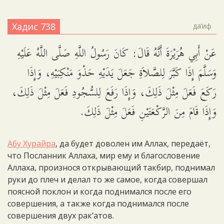
Хадис 738
да‘иф
عَنْ أَبِي هُرَيْرَةَ أَنَّهُ قَالَ: كَانَ رَسُولُ اللَّهِ صَلَّى اللَّهُ عَلَيْهِ
وَسَلَّمَ إِذَا كَبَّرَ لِلصَّلاَةِ جَعَلَ يَدَيْهِ حَذْوَ مَنْكِبَيْهِ، وَإِذَا
رَكَعَ فَعَلَ مِثْلَ ذَلِكَ، وَإِذَا رَفَعَ لِلسُّجُودِ فَعَلَ مِثْلَ ذَلِكَ،
وَإِذَا قَامَ مِنَ الرَّكْعَتَيْنِ فَعَلَ مِثْلَ ذَلِكَ.
Абу Хурайра
, да будет доволен им Аллах, передаёт,
что Посланник Аллаха, мир ему и благословение
Аллаха, произнося открывающий такбир, поднимал
руки до плеч и делал то же самое, когда совершал
поясной поклон и когда поднимался после его
совершения, а также когда поднимался после
совершения двух рак‘атов.