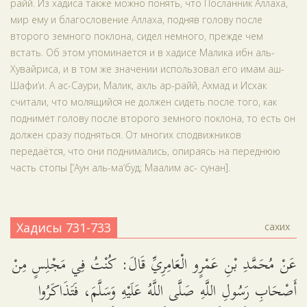
райй. Из хадиса также можно понять, что Посланник Аллаха,
мир ему и благословение Аллаха, подняв голову после
второго земного поклона, сидел немного, прежде чем
встать. Об этом упоминается и в хадисе Малика ибн аль-
Хувайриса, и в том же значении использовал его имам аш-
Шафи‘и. А ас-Саури, Малик, ахль ар-райй, Ахмад и Исхак
считали, что молящийся не должен сидеть после того, как
поднимет голову после второго земного поклона, то есть он
должен сразу подняться. От многих сподвижников
передаётся, что они поднимались, опираясь на переднюю
часть стопы [‘Аун аль-ма‘буд; Маалим ас- сунан].
Хадисы 731-733
сахих
عَنْ مُحَمَّدِ بْنِ عَمْرٍو الْعَامِرِيِّ قَالَ: كُنْتُ فِي مَجْلِسٍ مِنْ
أَصْحَابِ رَسُولِ اللَّهِ صَلَّى اللَّهُ عَلَيْهِ وَسَلَّمَ، فَتَذَاكَرُوا