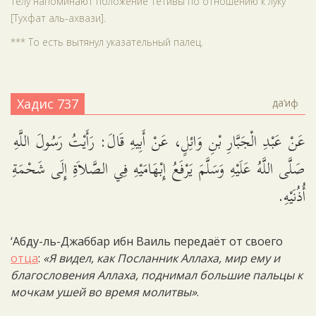
телу напоминают положение тетивы по отношению к луку
[Тухфат аль-ахвази].
*** То есть вытянул указательный палец.
Хадис 737
да‘иф
عَنْ عَبْدِ الْجَبَّارِ بْنِ وَائِلٍ، عَنْ أَبِيهِ قَالَ: رَأَيْتُ رَسُولَ اللَّهِ
صَلَّى اللَّهُ عَلَيْهِ وَسَلَّمَ يَرْفَعُ إِبْهَامَيْهِ فِي الصَّلاَةِ إِلَى شَحْمَةِ
أُذُنَيْهِ.
‘Абду-ль-Джаббар ибн Ваиль передаёт от своего
отца
:
«Я видел, как Посланник Аллаха, мир ему и
благословения Аллаха, поднимал большие пальцы к
мочкам ушей во время молитвы»
.