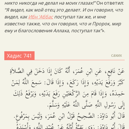
никто никогда не делал на моих глазах!”
Он ответил:
“Я видел, как мой отец это делает. И он говорил, что
видел, как
Ибн ‘Аббас
поступал так же, и мне
известно также, что он говорил, что и Пророк, мир
ему и благословения Аллаха, поступал так”
».
Хадис 741
сахих
عَنْ نَافِعٍ، عَنِ ابْنِ عُمَرَ، أَنَّهُ كَانَ إِذَا دَخَلَ فِي الصَّلاَةِ
كَبَّرَ وَرَفَعَ يَدَيْهِ، وَإِذَا رَكَعَ، وَإِذَا قَالَ: سَمِعَ اللَّهُ لِمَنْ
حَمِدَهُ، وَإِذَا قَامَ مِنَ الرَّكْعَتَيْنِ رَفَعَ يَدَيْهِ، وَيَرْفَعُ ذَلِكَ
إِلَى رَسُولِ اللَّهِ صَلَّى اللَّهُ عَلَيْهِ وَسَلَّمَ.
قَالَ أَبُو دَاوُدَ: الصَّحِيحُ قَوْلُ ابْنِ عُمَرَ، وَلَيْسَ بِمَرْفُوعٍ.
قَالَ أَبُو دَاوُدَ: رَوَى بَقِيَّةُ أَوَّلَهُ عَنْ عُبَيْدِ اللَّهِ، وَأَسْنَدَهُ