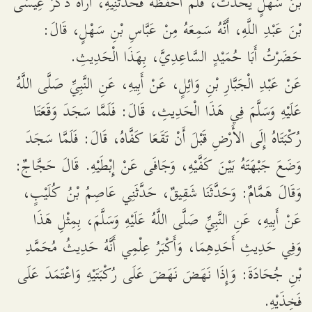
بْنَ سَهْلٍ يُحَدِّثُ، فَلَمْ أَحْفَظْهُ فَحَدَّثَنِيهِ، أُرَاهُ ذَكَرَ عِيسَى
بْنَ عَبْدِ اللَّهِ، أَنَّهُ سَمِعَهُ مِنْ عَبَّاسِ بْنِ سَهْلٍ، قَالَ:
حَضَرْتُ أَبَا حُمَيْدٍ السَّاعِدِيَّ، بِهَذَا الْحَدِيثِ.
عَنْ عَبْدِ الْجَبَّارِ بْنِ وَائِلٍ، عَنْ أَبِيهِ، عَنِ النَّبِيِّ صَلَّى اللَّهُ
عَلَيْهِ وَسَلَّمَ فِي هَذَا الْحَدِيثِ، قَالَ: فَلَمَّا سَجَدَ وَقَعَتَا
رُكْبَتَاهُ إِلَى الأَرْضِ قَبْلَ أَنْ تَقَعَا كَفَّاهُ، قَالَ: فَلَمَّا سَجَدَ
وَضَعَ جَبْهَتَهُ بَيْنَ كَفَّيْهِ، وَجَافَى عَنْ إِبْطَيْهِ. قَالَ حَجَّاجٌ:
وَقَالَ هَمَّامٌ: وَحَدَّثَنَا شَقِيقٌ، حَدَّثَنِي عَاصِمُ بْنُ كُلَيْبٍ،
عَنْ أَبِيهِ، عَنِ النَّبِيِّ صَلَّى اللَّهُ عَلَيْهِ وَسَلَّمَ، بِمِثْلِ هَذَا
وَفِي حَدِيثِ أَحَدِهِمَا، وَأَكْبَرُ عِلْمِي أَنَّهُ حَدِيثُ مُحَمَّدِ
بْنِ جُحَادَةَ: وَإِذَا نَهَضَ نَهَضَ عَلَى رُكْبَتَيْهِ وَاعْتَمَدَ عَلَى
فَخِذَيْهِ.