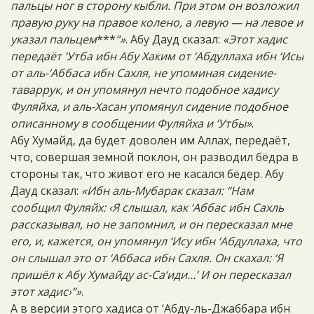
пальцы ног в сторону кыбли. При этом он возложил
правую руку на правое колено, а левую — на левое и
указал пальцем
***
”»
. Абу Дауд сказал:
«Этот хадис
передаёт ‘Утба ибн Абу Хаким от ‘Абдуллаха ибн ‘Исы
от аль-‘Аббаса ибн Сахля, не упоминая сидение-
таваррук, и он упомянул нечто подобное хадису
Фуляйха, и аль-Хасан упомянул сидение подобное
описанному в сообщении Фуляйха и ‘Утбы»
.
Абу Хумайд, да будет доволен им Аллах, передаёт,
что, совершая земной поклон, он разводил бёдра в
стороны так, что живот его не касался бёдер. Абу
Дауд сказал:
«Ибн аль-Мубарак сказал: “Нам
сообщил Фуляйх: ‹Я слышал, как ‘Аббас ибн Сахль
рассказывал, но не запомнил, и он пересказал мне
его, и, кажется, он упомянул ‘Ису ибн ‘Абдуллаха, что
он слышал это от ‘Аббаса ибн Сахля. Он скахал: ‘Я
пришёл к Абу Хумайду ас-Са‘иди…’ И он пересказал
этот хадис›”»
.
А в версии этого хадиса от ‘Абду-ль-Джаббара ибн