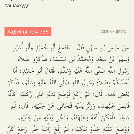
ташаххуде.
Хадисы 734-736
сахих - да‘иф
عَنْ عَبَّاس بْن سَهْلٍ قَالَ: اجْتَمَعَ أَبُو حُمَيْدٍ وَأَبُو أُسَيْدٍ
وَسَهْلُ بْنُ سَعْدٍ وَمُحَمَّدُ بْنُ مَسْلَمَةَ، فَذَكَرُوا صَلاَةَ
رَسُولِ اللَّهِ صَلَّى اللَّهُ عَلَيْهِ وَسَلَّمَ، فَقَالَ أَبُو حُمَيْدٍ: أَنَا
أَعْلَمُكُمْ بِصَلاَةِ رَسُولِ اللَّهِ صَلَّى اللَّهُ عَلَيْهِ وَسَلَّمَ، فَذَكَرَ
بَعْضَ هَذَا، قَالَ: ثُمَّ رَكَعَ فَوَضَعَ يَدَيْهِ عَلَى رُكْبَتَيْهِ كَأَنَّهُ
قَابِضٌ عَلَيْهِمَا، وَوَتَّرَ يَدَيْهِ فَتَجَافَى عَنْ جَنْبَيْهِ، قَالَ: ثُمَّ
سَجَدَ فَأَمْكَنَ أَنْفَهُ وَجَبْهَتَهُ، وَنَحَّى يَدَيْهِ عَنْ جَنْبَيْهِ،
وَوَضَعَ كَفَّيْهِ حَذْوَ مَنْكِبَيْهِ، ثُمَّ رَفَعَ رَأْسَهُ حَتَّى رَجَعَ كُلُّ