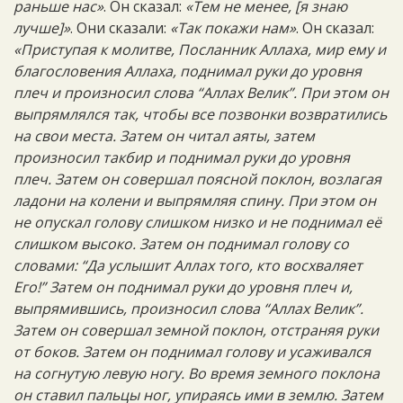
раньше нас»
. Он сказал:
«Тем не менее, [я знаю
лучше]»
. Они сказали:
«Так покажи нам»
. Он сказал:
«Приступая к молитве, Посланник Аллаха, мир ему и
благословения Аллаха, поднимал руки до уровня
плеч и произносил слова “Аллах Велик”. При этом он
выпрямлялся так, чтобы все позвонки возвратились
на свои места. Затем он читал аяты, затем
произносил такбир и поднимал руки до уровня
плеч. Затем он совершал поясной поклон, возлагая
ладони на колени и выпрямляя спину. При этом он
не опускал голову слишком низко и не поднимал её
слишком высоко. Затем он поднимал голову со
словами: “Да услышит Аллах того, кто восхваляет
Его!” Затем он поднимал руки до уровня плеч и,
выпрямившись, произносил слова “Аллах Велик”.
Затем он совершал земной поклон, отстраняя руки
от боков. Затем он поднимал голову и усаживался
на согнутую левую ногу. Во время земного поклона
он ставил пальцы ног, упираясь ими в землю. Затем