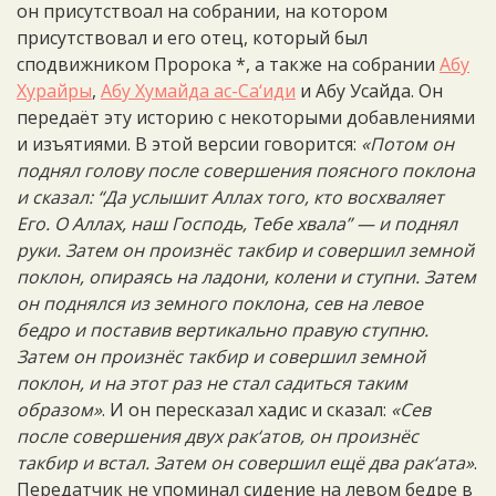
он присутствоал на собрании, на котором
присутствовал и его отец, который был
сподвижником Пророка *, а также на собрании
Абу
Хурайры
,
Абу Хумайда ас-Са‘иди
и Абу Усайда. Он
передаёт эту историю с некоторыми добавлениями
и изъятиями. В этой версии говорится:
«Потом он
поднял голову после совершения поясного поклона
и сказал: “Да услышит Аллах того, кто восхваляет
Его. О Аллах, наш Господь, Тебе хвала” — и поднял
руки. Затем он произнёс такбир и совершил земной
поклон, опираясь на ладони, колени и ступни. Затем
он поднялся из земного поклона, сев на левое
бедро и поставив вертикально правую ступню.
Затем он произнёс такбир и совершил земной
поклон, и на этот раз не стал садиться таким
образом»
. И он пересказал хадис и сказал:
«Сев
после совершения двух рак‘атов, он произнёс
такбир и встал. Затем он совершил ещё два рак‘ата»
.
Передатчик не упоминал сидение на левом бедре в