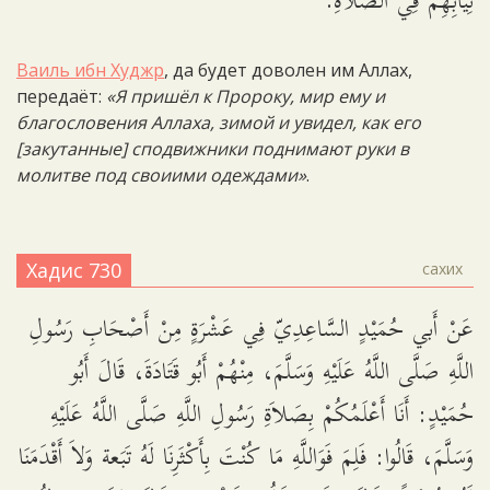
ثِيَابِهِمْ فِي الصَّلاَةِ.
Ваиль ибн Худжр
, да будет доволен им Аллах,
передаёт:
«Я пришёл к Пророку, мир ему и
благословения Аллаха, зимой и увидел, как его
[закутанные] сподвижники поднимают руки в
молитве под своиими одеждами»
.
Хадис 730
сахих
عَنْ أَبي حُمَيْدٍ السَّاعِدِيّ فِي عَشْرَةٍ مِنْ أَصْحَابِ رَسُولِ
اللَّهِ صَلَّى اللَّهُ عَلَيْهِ وَسَلَّمَ، مِنْهُمْ أَبُو قَتَادَةَ، قَالَ أَبُو
حُمَيْدٍ: أَنَا أَعْلَمُكُمْ بِصَلاَةِ رَسُولِ اللَّهِ صَلَّى اللَّهُ عَلَيْهِ
وَسَلَّمَ، قَالُوا: فَلِمَ فَوَاللَّهِ مَا كُنْتَ بِأَكْثَرِنَا لَهُ تَبَعة وَلاَ أَقْدَمَنَا