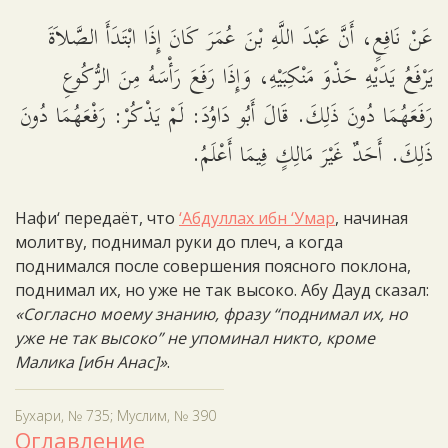
عَنْ نَافِعٍ، أَنَّ عَبْدَ اللَّهِ بْنَ عُمَرَ كَانَ إِذَا ابْتَدَأَ الصَّلاَةَ
يَرْفَعُ يَدَيْهِ حَذْوَ مَنْكِبَيْهِ، وَإِذَا رَفَعَ رَأْسَهُ مِنَ الرُّكُوعِ
رَفَعَهُمَا دُونَ ذَلِكَ. قَالَ أَبُو دَاوُدَ: لَمْ يَذْكُرْ: رَفْعَهُمَا دُونَ
ذَلِكَ. أَحَدٌ غَيْرَ مَالِكٍ فِيمَا أَعْلَمُ.
Нафи‘ передаёт, что
‘Абдуллах ибн ‘Умар
, начиная
молитву, поднимал руки до плеч, а когда
поднимался после совершения поясного поклона,
поднимал их, но уже не так высоко. Абу Дауд сказал:
«Согласно моему знанию, фразу “поднимал их, но
уже не так высоко” не упоминал никто, кроме
Малика [ибн Анас]»
.
Бухари, № 735; Муслим, № 390
Оглавление