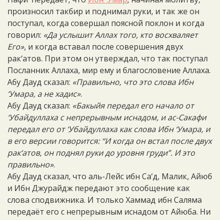
произносил такбир и поднимал руки, и так же он
поступал, когда совершал поясной поклон и когда
говорил:
«Да услышит Аллах того, кто восхваляет
Его»
, и когда вставал после совершения двух
рак‘атов. При этом он утверждал, что так поступал
Посланник Аллаха, мир ему и благословение Аллаха.
Абу Дауд сказал:
«Правильно, что это слова Ибн
‘Умара, а не хадис»
.
Абу Дауд сказал:
«Бакыйя передал его начало от
‘Убайдуллаха с непрерывным иснадом, и ас-Сакафи
передал его от ‘Убайдуллаха как слова Ибн ‘Умара, и
в его версии говорится: “И когда он встал после двух
рак‘атов, он поднял руки до уровня груди”. И это
правильно»
.
Абу Дауд сказал, что аль-Лейс ибн Са‘д, Малик, Айюб
и Ибн Джурайдж передают это сообщение как
слова сподвижника. И только Хаммад ибн Саляма
передаёт его с непрерывным иснадом от Айюба. Ни