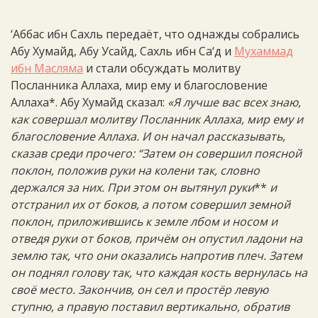
‘Аббас ибн Сахль передаёт, что однажды собрались
Абу Хумайд, Абу Усайд, Сахль ибн Са‘д и
Мухаммад
ибн Масляма
и стали обсуждать молитву
Посланника Аллаха, мир ему и благословение
Аллаха*. Абу Хумайд сказал:
«Я лучше вас всех знаю,
как совершал молитву Посланник Аллаха, мир ему и
благословение Аллаха. И он начал рассказывать,
сказав среди прочего: “Затем он совершил поясной
поклон, положив руки на колени так, словно
держался за них. При этом он вытянул руки
**
и
отстранил их от боков, а потом совершил земной
поклон, приложившись к земле лбом и носом и
отведя руки от боков, причём он опустил ладони на
землю так, что они оказались напротив плеч. Затем
он поднял голову так, что каждая кость вернулась на
своё место. Закончив, он сел и простёр левую
ступню, а правую поставил вертикально, обратив