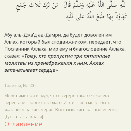
اللَّهِ صَلَّى اللَّهُ عَلَيْهِ وَسَلَّمَ قَالَ: مَنْ تَرَكَ ثَلاَثَ جُمَعٍ
تَهَاوُناً بِهَا طَبَعَ اللَّهُ عَلَى قَلْبِهِ.
Абу аль-Джа‘д ад-Дамри, да будет доволен им
Аллах, который был сподвижником, передаёт, что
Посланник Аллаха, мир ему и благословение Аллаха,
сказал:
«Тому, кто пропустил три пятничные
молитвы из пренебрежения к ним, Аллах
запечатывает сердце»
.
Тирмизи, № 500
Может иметься в виду, что в сердце такого человека
перестанет проникать благо. И эти слова могут быть
указанием на лицемерие. Высказывались разные мнения
[Тухфат аль-ахвази].
Оглавление