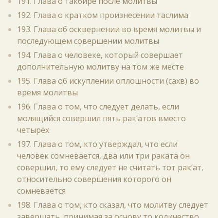
191. Глава о такбире после молитвы
192. Глава о кратком произнесении таслима
193. Глава об осквернении во время молитвы и
последующем совершении молитвы
194. Глава о человеке, который совершает
дополнительную молитву на том же месте
195. Глава об искуплении оплошности (сахв) во
время молитвы
196. Глава о том, что следует делать, если
молящийся совершил пять рак‘атов вместо
четырёх
197. Глава о том, кто утверждал, что если
человек сомневается, два или три раката он
совершил, то ему следует не считать тот рак‘ат,
относительно совершения которого он
сомневается
198. Глава о том, кто сказал, что молитву следует
завершать, принимая за основу то количество