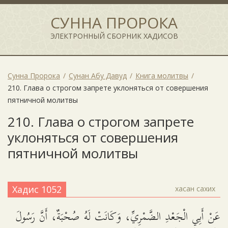
СУННА ПРОРОКА
ЭЛЕКТРОННЫЙ СБОРНИК ХАДИСОВ
Сунна Пророка
Сунан Абу Давуд
Книга молитвы
210. Глава о строгом запрете уклоняться от совершения
пятничной молитвы
210. Глава о строгом запрете
уклоняться от совершения
пятничной молитвы
Хадис 1052
хасан сахих
عَنْ أَبِي الْجَعْدِ الضَّمْرِيِّ، وَكَانَتْ لَهُ صُحْبَةٌ، أَنَّ رَسُولَ