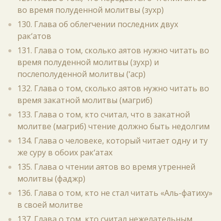
во время полуденной молитвы (зухр)
130. Глава об облегчении последних двух
рак‘атов
131. Глава о том, сколько аятов нужно читать во
время полуденной молитвы (зухр) и
послеполуденной молитвы (‘аср)
132. Глава о том, сколько аятов нужно читать во
время закатной молитвы (магриб)
133. Глава о том, кто считал, что в закатной
молитве (магриб) чтение должно быть недолгим
134. Глава о человеке, который читает одну и ту
же суру в обоих рак‘атах
135. Глава о чтении аятов во время утренней
молитвы (фаджр)
136. Глава о том, кто не стал читать «Аль-фатиху»
в своей молитве
137. Глава о том, кто считал нежелательным