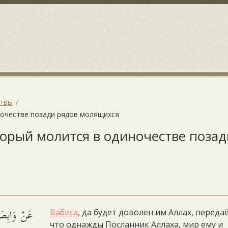
итвы
иночестве позади рядов молящихся
оторый молится в одиночестве позад
َسَلَّمَ رَأَى
Вабиса
, да будет доволен им Аллах, передаё
что однажды Посланник Аллаха, мир ему и