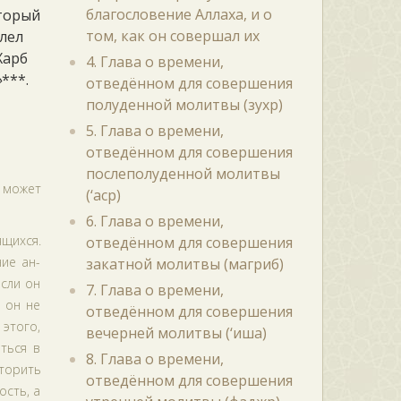
благословение Аллаха, и о
оторый
том, как он совершал их
елел
Харб
4. Глава о времени,
»
***.
отведённом для совершения
полуденной молитвы (зухр)
5. Глава о времени,
отведённом для совершения
послеполуденной молитвы
н может
(‘аср)
6. Глава о времени,
щихся.
отведённом для совершения
ние ан-
закатной молитвы (магриб)
Если он
7. Глава о времени,
а он не
отведённом для совершения
 этого,
вечерней молитвы (‘иша)
ться в
8. Глава о времени,
торить
отведённом для совершения
ость, а