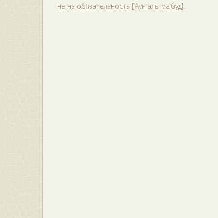
не на обязательность [‘Аун аль-ма‘буд].