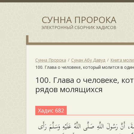
СУННА ПРОРОКА
ЭЛЕКТРОННЫЙ СБОРНИК ХАДИСОВ
Сунна Пророка
Сунан Абу Давуд
Книга мол
100. Глава о человеке, который молится в од
100. Глава о человеке, к
рядов молящихся
Хадис 682
عَنْ وَابِصَةَ، أَنَّ رَسُولَ اللَّهِ صَلَّى اللَّهُ عَلَيْهِ و