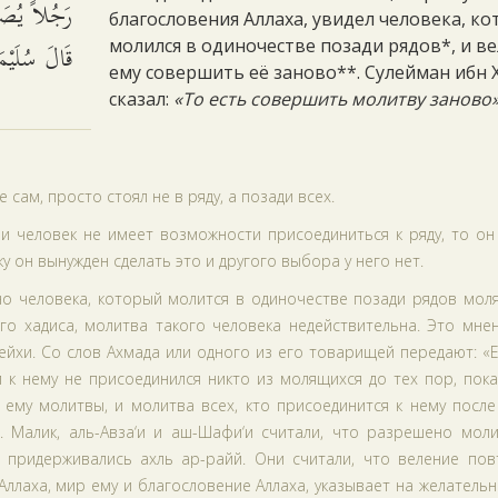
أَنْ يُعِيدَ.
благословения Аллаха, увидел человека, к
 الصَّلاَةَ.
молился в одиночестве позади рядов*, и в
ему совершить её заново**. Сулейман ибн 
сказал:
«То есть совершить молитву заново
 сам, просто стоял не в ряду, а позади всех.
 и человек не имеет возможности присоединиться к ряду, то о
у он вынужден сделать это и другого выбора у него нет.
о человека, который молится в одиночестве позади рядов моля
ого хадиса, молитва такого человека недействительна. Это мне
вейхи. Со слов Ахмада или одного из его товарищей передают: «
 к нему не присоединился никто из молящихся до тех пор, пок
 ему молитвы, и молитва всех, кто присоединится к нему после
. Малик, аль-Авза‘и и аш-Шафи‘и считали, что разрешено моли
 придерживались ахль ар-райй. Они считали, что веление пов
Аллаха, мир ему и благословение Аллаха, указывает на желательн