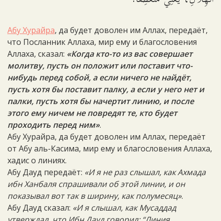
Абу Хурайра
, да будет доволен им Аллах, передаёт,
что Посланник Аллаха, мир ему и благословения
Аллаха, сказал:
«Когда кто-то из вас совершает
молитву, пусть он положит или поставит что-
нибудь перед собой, а если ничего не найдёт,
пусть хотя бы поставит палку, а если у него нет и
палки, пусть хотя бы начертит линию, и после
этого ему ничем не повредят те, кто будет
проходить перед ним»
.
Абу Хурайра, да будет доволен им Аллах, передаёт
от Абу аль-Касима, мир ему и благословения Аллаха,
хадис о линиях.
Абу Дауд передаёт:
«И я не раз слышал, как Ахмада
ибн Ханбаля спрашивали об этой линии, и он
показывал вот так в ширину, как полумесяц»
.
Абу Дауд сказал:
«И я слышал, как Мусаддад
утверждал, что Ибн Дауд говорил: “Линия