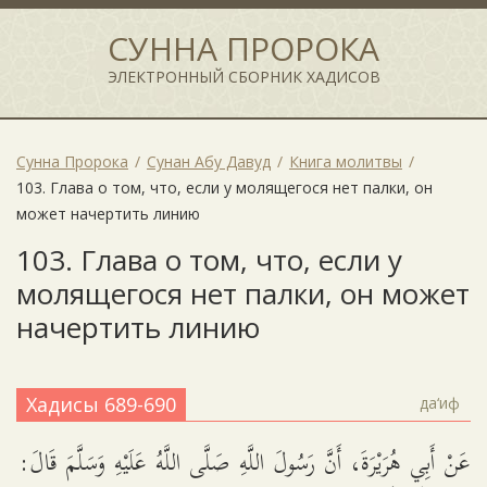
СУННА ПРОРОКА
ЭЛЕКТРОННЫЙ СБОРНИК ХАДИСОВ
Сунна Пророка
Сунан Абу Давуд
Книга молитвы
103. Глава о том, что, если у молящегося нет палки, он
может начертить линию
103. Глава о том, что, если у
молящегося нет палки, он может
начертить линию
Хадисы 689-690
да‘иф
عَنْ أَبِي هُرَيْرَةَ، أَنَّ رَسُولَ اللَّهِ صَلَّى اللَّهُ عَلَيْهِ وَسَلَّمَ قَالَ: