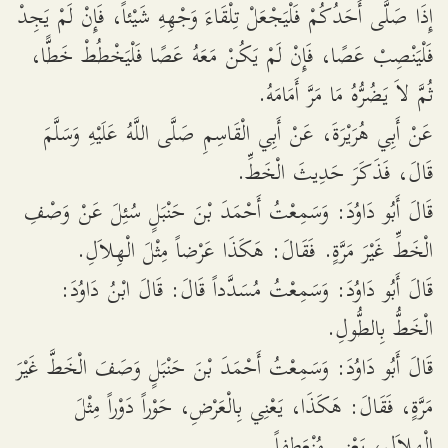
إِذَا صَلَّى أَحَدُكُمْ فَلْيَجْعَلْ تِلْقَاءَ وَجْهِهِ شَيْئاً، فَإِنْ لَمْ يَجِدْ
فَلْيَنْصِبْ عَصًا، فَإِنْ لَمْ يَكُنْ مَعَهُ عَصًا فَلْيَخْطُطْ خَطًّا،
ثُمَّ لاَ يَضُرُّهُ مَا مَرَّ أَمَامَهُ.
عَنْ أَبِي هُرَيْرَةَ، عَنْ أَبِي الْقَاسِمِ صَلَّى اللَّهُ عَلَيْهِ وَسَلَّمَ
قَالَ، فَذَكَرَ حَدِيثَ الْخَطِّ.
قَالَ أَبُو دَاوُدَ: وَسَمِعْتُ أَحْمَدَ بْنَ حَنْبَلٍ سُئِلَ عَنْ وَصْفِ
الْخَطِّ غَيْرَ مَرَّةٍ. فَقَالَ: هَكَذَا عَرْضاً مِثْلَ الْهِلاَلِ.
قَالَ أَبُو دَاوُدَ: وَسَمِعْتُ مُسَدَّداً قَالَ: قَالَ ابْنُ دَاوُدَ:
الْخَطُّ بِالطُّولِ.
قَالَ أَبُو دَاوُدَ: وَسَمِعْتُ أَحْمَدَ بْنَ حَنْبَلٍ وَصَفَ الْخَطَّ غَيْرَ
مَرَّةٍ، فَقَالَ: هَكَذَا، يَعْنِي بِالْعَرْضِ، حَوْراً دَوْراً مِثْلَ
الْهِلاَلِ، يَعْنِي مُنْعَطِفاً.