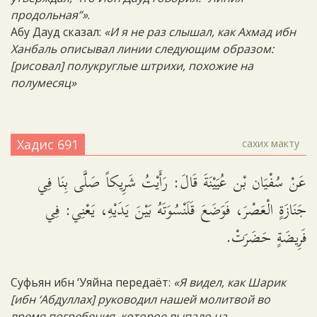
продольная”»
.
Абу Дауд сказал:
«И я не раз слышал, как Ахмад ибн
Ханбаль описывал линии следующим образом:
[рисовал] полукруглые штрихи, похожие на
полумесяц»
Хадис 691
сахих макту
عَنْ سُفْيَان بْن عُيَيْنَةَ قَالَ: رَأَيْتُ شَرِيكاً صَلَّى بِنَا فِي
جَنَازَةٍ الْعَصْرَ، فَوَضَعَ قَلَنْسُوَتَهُ بَيْنَ يَدَيْهِ، يَعْنِي: فِي
فَرِيضَةٍ حَضَرَتْ.
Суфьян ибн ‘Уяйна передаёт:
«Я видел, как Шарик
[ибн ‘Абдуллах] руководил нашей молитвой во
время погребения, которое выпало на