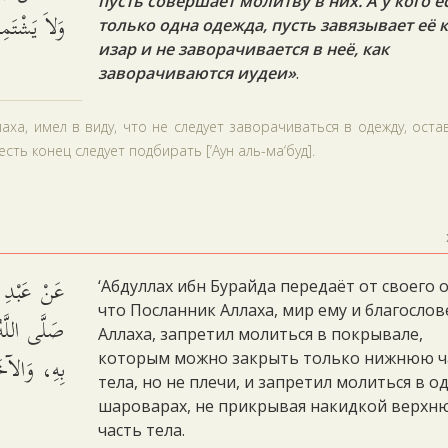
пусть совершает молитву в них. А у кого е
وَلاَ يَشْتَم.
только одна одежда, пусть завязывает её 
изар и не заворачивается в неё, как
заворачиваются иудеи»
.
аха, имел в виду, что не следует заворачиваться в одежду, оста
есть конец следует подбирать [‘Аун аль-ма‘буд].
عَنْ عَبْدِ ا
‘Абдуллах ибн Бурайда передаёт от своего 
что Посланник Аллаха, мир ему и благосло
صَلَّى اللَّه
Аллаха, запретил молиться в покрывале,
بِهِ، وَالآخ.
которым можно закрыть только нижнюю ч
тела, но не плечи, и запретил молиться в о
шароварах, не прикрывая накидкой верхн
часть тела.