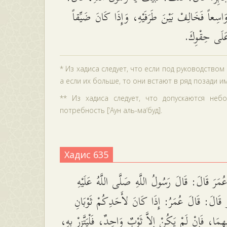
َاسِعاً فَخَالِفْ بَيْنَ طَرَفَيْهِ، وَإِذَا كَانَ ضَيِّقاً
 عَلَى حِقْوِكَ
* Из хадиса следует, что если под руководство
а если их больше, то они встают в ряд позади има
** Из хадиса следует, что допускаются не
потребность [‘Аун аль-ма‘буд].
Хадис 635
مَرَ قَالَ: قَالَ رَسُولُ اللَّهِ صَلَّى اللَّهُ عَلَيْهِ
وْ قَالَ: قَالَ عُمَرُ: إِذَا كَانَ لأَحَدِكُمْ ثَوْبَانِ
ِيهِمَا، فَإِنْ لَمْ يَكُنْ إِلاَّ ثَوْبٌ وَاحِدٌ، فَلْيَتَّزِرْ بِهِ