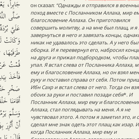
جَابِراً، يَ
он сказал:
“Однажды я отправился в военны
صَلَّى اللَّه
поход вместе с Посланником Аллаха, мир ем
благословение Аллаха. Он приготовился
عَلَيَّ بُرْد،
совершить молитву, а на мне был плащ, и я
завернуться в него и завязать концы, однак
وَكَانَتْ لَه
никак не удавалось это сделать. А у него бы
طَرَفَيْهَا، 
оборка. И я перевернул его, набросил конц
на друга и прижал подбородком, чтобы пла
قُمْتُ عَنْ ،
упал. Я встал слева от Посланника Аллаха, 
ему и благословение Аллаха, но он взял мен
فَأَخَذَ بِيَ
руку и поставил справа от себя. Потом при
صَخْرٍ حَتَّى
Ибн Сахр и встал слева от него. Тогда он вз
обоих за руки и поставил позади себя
*
. И
أَقَامَنَا خَل
Посланник Аллаха, мир ему и благословени
وَسَلَّمَ يَرْم
Аллаха, стал поглядывать на меня. А я не
чувствовал этого. А потом я заметил это, и 
أَنْ أَتَّزِرَ 
сделал мне знак одеть этот плащ как изар. 
когда Посланник Аллаха, мир ему и
قَالَ: يَا ج: