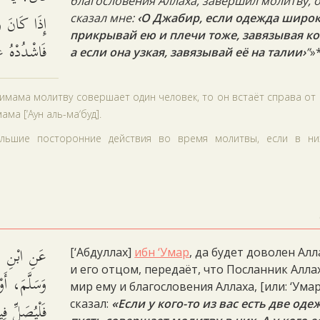
благословения Аллаха, завершил молитву, 
إِذَا كَانَ و
сказал мне:
‹О Джабир, если одежда широк
прикрывай ею и плечи тоже, завязывая к
فَاشْدُدْهُ.
а если она узкая, завязывай её на талии›
”
»
м имама молитву совершает один человек, то он встаёт справа от
ма [‘Аун аль-ма‘буд].
большие посторонние действия во время молитвы, если в ни
عَنِ ابْنِ عُ
[‘Абдуллах]
ибн ‘Умар
, да будет доволен Алл
и его отцом, передаёт, что Посланник Алла
وَسَلَّمَ، أَ
мир ему и благословения Аллаха, [или: ‘Умар
فَلْيُصَلِّ ف،
сказал:
«Если у кого-то из вас есть две оде