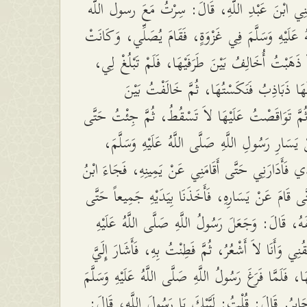
عْنِي ابْنَ عَبْدِ اللَّهِ، قَالَ: سِرْتُ مَعَ رسول اللَّه
ُ عَلَيْهِ وَسَلَّمَ فِي غَزْوَةٍ، فَقَامَ يُصَلِّي، وَكَانَتْ
َةٌ ذَهَبْتُ أُخَالِفُ بَيْنَ طَرَفَيْهَا، فَلَمْ تَبْلُغْ لِي
َا ذَبَاذِبُ فَنَكَسْتُهَا، ثُمَّ خَالَفْتُ بَيْنَ
ثُمَّ تَوَاقَصْتُ عَلَيْهَا لاَ تَسْقُطُ، ثُمَّ جِئْتُ حَتَّى
يَسَارِ رَسُولِ اللَّهِ صَلَّى اللَّهُ عَلَيْهِ وَسَلَّمَ
دِي فَأَدَارَنِي حَتَّى أَقَامَنِي عَنْ يَمِينِهِ، فَجَاءَ ابْنُ
 قَامَ عَنْ يَسَارِهِ، فَأَخَذَنَا بِيَدَيْهِ جَمِيعاً حَتَّى
ْفَهُ، قَالَ: وَجَعَلَ رَسُولُ اللَّهِ صَلَّى اللَّهُ عَلَيْهِ
ُقُنِي وَأَنَا لاَ أَشْعُرُ، ثُمَّ فَطِنْتُ بِهِ، فَأَشَارَ إِلَيَّ
بِهَا، فَلَمَّا فَرَغَ رَسُولُ اللَّهِ صَلَّى اللَّهُ عَلَيْهِ وَسَلَّمَ
َابِرُ. قَالَ: قُلْتُ: لَبَّيْكَ يَا رَسُولَ اللَّهِ، قَالَ