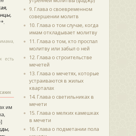
он
утренней молитвы (фаджр)
ая,
9. Глава о своевременном
онцы,
совершении молитв
**.
10. Глава о том случае, когда
имам откладывает молитву
11. Глава о том, кто проспал
 имама,
молитву или забыл о ней
12. Глава о строительстве
х есть
мечетей
13. Глава о мечетях, которые
устраиваются в жилых
кварталах
сахих
14. Глава о светильниках в
мечети
ах им
15. Глава о мелких камешках
ха,
в мечети
]
жды,
16. Глава о подметании пола