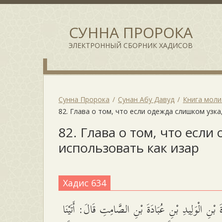
СУННА ПРОРОКА
ЭЛЕКТРОННЫЙ СБОРНИК ХАДИСОВ
Сунна Пророка
Сунан Абу Давуд
Книга мол
82. Глава о том, что если одежда слишком узка
82. Глава о том, что если
использовать как изар
Хадис 634
 بْنِ الْوَلِيدِ بْنِ عُبَادَةَ بْنِ الصَّامِتِ قَالَ: أَتَيْنَا