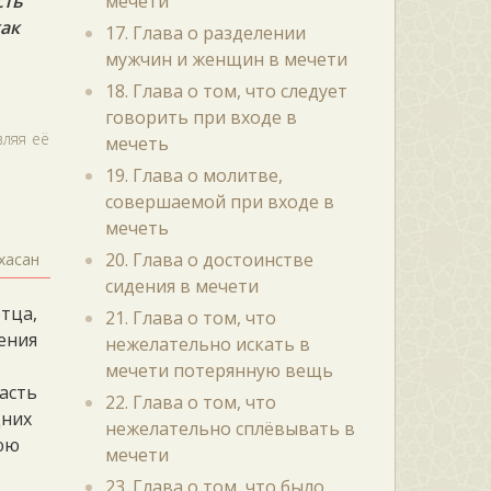
сть
мечети
как
17. Глава о разделении
мужчин и женщин в мечети
18. Глава о том, что следует
говорить при входе в
вляя её
мечеть
19. Глава о молитве,
совершаемой при входе в
мечеть
20. Глава о достоинстве
хасан
сидения в мечети
отца,
21. Глава о том, что
вения
нежелательно искать в
мечети потерянную вещь
асть
22. Глава о том, что
дних
нежелательно сплёвывать в
юю
мечети
23. Глава о том, что было