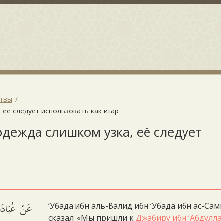
итвы
, её следует использовать как изар
 одежда слишком узка, её следует
عَنْ عُبَادَةَ
‘Убада ибн аль-Валид ибн ‘Убада ибн ас-Сам
сказал: «Мы пришли к
Джабиру ибн ‘Абдулла