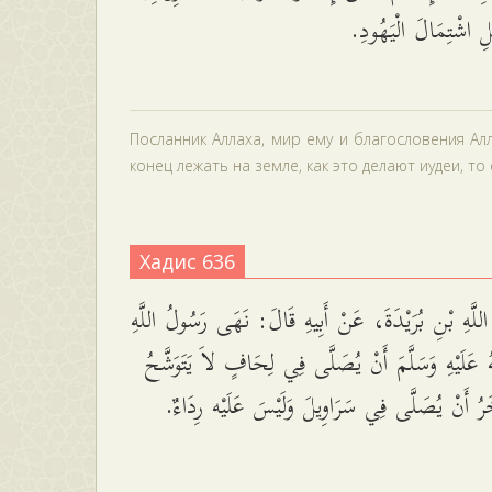
ِلِ اشْتِمَالَ الْيَهُودِ
Посланник Аллаха, мир ему и благословения Алл
конец лежать на земле, как это делают иудеи, то 
Хадис 636
للَّهِ بْنِ بُرَيْدَةَ، عَنْ أَبِيهِ قَالَ: نَهَى رَسُولُ اللَّهِ
ُ عَلَيْهِ وَسَلَّمَ أَنْ يُصَلَّى فِي لِحَافٍ لاَ يَتَوَشَّحُ
َرُ أَنْ يُصَلَّى فِي سَرَاوِيلَ وَلَيْسَ عَلَيْه رِدَاءٌ