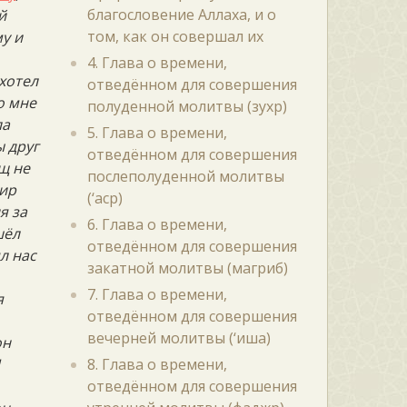
благословение Аллаха, и о
й
том, как он совершал их
у и
4. Глава о времени,
 хотел
отведённом для совершения
о мне
полуденной молитвы (зухр)
ла
5. Глава о времени,
ы друг
отведённом для совершения
щ не
послеполуденной молитвы
мир
(‘аср)
я за
6. Глава о времени,
шёл
отведённом для совершения
ял нас
закатной молитвы (магриб)
7. Глава о времени,
я
отведённом для совершения
вечерней молитвы (‘иша)
он
И
8. Глава о времени,
отведённом для совершения