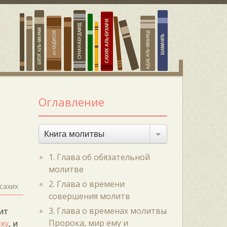
Оглавление
Книга молитвы
1. Глава об обязательной
молитве
2. Глава о времени
сахих
совершения молитв
3. Глава о временах молитвы
ит
Пророка, мир ему и
ху
, и