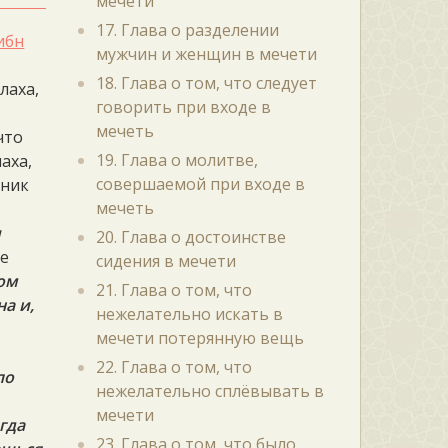
мечети
17. Глава о разделении
ибн
мужчин и женщин в мечети
18. Глава о том, что следует
лаха,
говорить при входе в
мечеть
что
19. Глава о молитве,
аха,
совершаемой при входе в
нник
мечеть
:
и
20. Глава о достоинстве
ое
сидения в мечети
том
21. Глава о том, что
а и,
нежелательно искать в
мечети потерянную вещь
22. Глава о том, что
по
нежелательно сплёвывать в
мечети
огда
23. Глава о том, что было