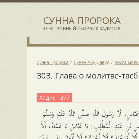
СУННА ПРОРОКА
ЭЛЕКТРОННЫЙ СБОРНИК ХАДИСОВ
Сунна Пророка
Сунан Абу Давуд
Книга мол
303. Глава о молитве-тас
Хадис 1297
َّاسٍ، أَنَّ رَسُولَ اللَّهِ صَلَّى اللَّهُ عَلَيْهِ وَسَلَّمَ
َاسِ بْنِ عَبْدِ الْمُطَّلِبِ: يَا عَبَّاسُ يَا عَمَّاهُ، أَلاَ
لاَ أَمْنَحُكَ؟ أَلاَ أَحْبُوكَ؟ أَلاَ أَفْعَلُ بِكَ، عَشْرَ