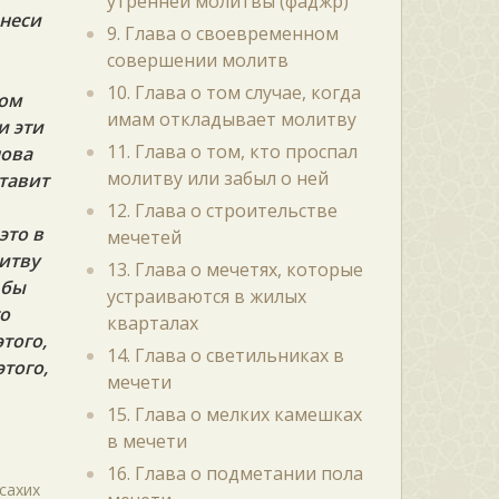
утренней молитвы (фаджр)
знеси
9. Глава о своевременном
ь
совершении молитв
10. Глава о том случае, когда
том
имам откладывает молитву
и эти
11. Глава о том, кто проспал
нова
молитву или забыл о ней
ставит
12. Глава о строительстве
это в
мечетей
итву
13. Глава о мечетях, которые
 бы
устраиваются в жилых
то
кварталах
этого,
14. Глава о светильниках в
этого,
мечети
15. Глава о мелких камешках
в мечети
16. Глава о подметании пола
 сахих