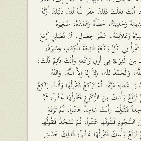
 أَنْتَ فَعَلْتَ ذَلِكَ غَفَرَ اللَّهُ لَكَ ذَنْبَكَ أَوَّلَهُ
دِيمَهُ وَحَدِيثَهُ، خَطَأَهُ وَعَمْدَهُ، صَغِيرَهُ
سِرَّهُ وَعَلاَنِيَتَهُ، عَشْرَ خِصَالٍ، أَنْ تُصَلِّيَ أَرْبَعَ
َقْرَأُ فِي كُلِّ رَكْعَةٍ فَاتِحَةَ الْكِتَابِ وَسُورَةً
ْتَ مِنَ الْقِرَاءَةِ فِي أَوَّلِ رَكْعَةٍ وَأَنْتَ قَائِمٌ قُلْتَ
هِ، وَالْحَمْدُ لِلَّهِ، وَلاَ إِلَهَ إِلاَّ اللَّهُ، وَاللَّهُ
سَ عَشْرَةَ مَرَّةً، ثُمَّ تَرْكَعُ فَتَقُولُهَا وَأَنْتَ رَاكِعٌ
 تَرْفَعُ رَأْسَكَ مِنَ الرُّكُوعِ فَتَقُولُهَا عَشْراً، ثُمَّ
داً فَتَقُولُهَا وَأَنْتَ سَاجِدٌ عَشْراً، ثُمَّ تَرْفَعُ
 السُّجُودِ فَتَقُولُهَا عَشْراً، ثُمَّ تَسْجُدُ فَتَقُولُهَا
َ تَرْفَعُ رَأْسَكَ فَتَقُولُهَا عَشْراً، فَذَلِكَ خَمْسٌ