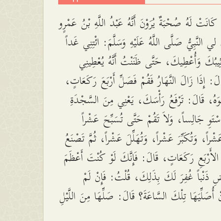
انَتْ لَهُ صُحْبَةٌ يُرَوْنَ أَنَّهُ عَبْدُ اللَّهِ بْنُ عَمْرٍو
ي النَّبِيُّ صَلَّى اللَّهُ عَلَيْهِ وَسَلَّمَ: ائْتِنِي غَداً
ُثِيبُكَ وَأُعْطِيكَ، حَتَّى ظَنَنْتُ أَنَّهُ يُعْطِينِي
َالَ: إِذَا زَالَ النَّهَارُ فَقُمْ فَصَلِّ أَرْبَعَ رَكَعَاتٍ
وَهُ، قَالَ: تَرْفَعُ رَأْسَكَ، يَعْنِي مِنَ السَّجْدَةِ
فَاسْتَوِ جَالِساً، وَلاَ تَقُمْ حَتَّى تُسَبِّحَ عَشْراً
شْراً، وَتُكَبِّرَ عَشْراً، وَتُهَلِّلَ عَشْراً، ثُمَّ تَصْنَعُ
لأَرْبَعِ رَكَعَاتٍ، قَالَ: فَإِنَّكَ لَوْ كُنْتَ أَعْظَمَ
ضِ ذَنْباً غُفِرَ لَكَ بِذَلِكَ، قُلْتُ: فَإِنْ لَمْ
نْ أُصَلِّيَهَا تِلْكَ السَّاعَةَ؟ قَالَ: صَلِّهَا مِنَ اللَّيْلِ