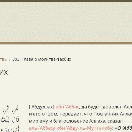
итвы
303. Глава о молитве-тасбих
бих
عَنِ ابْنِ عَب
[‘Абдуллах]
ибн ‘Аббас
, да будет доволен Ал
и его отцом, передаёт, что Посланник Алла
قَالَ لِلْعَبّ
мир ему и благословение Аллаха, сказал
أُعْطِيكَ؟ أَ
аль-‘Аббасу ибн ‘Абду-ль-Мутталибу
:
«О ‘Абб