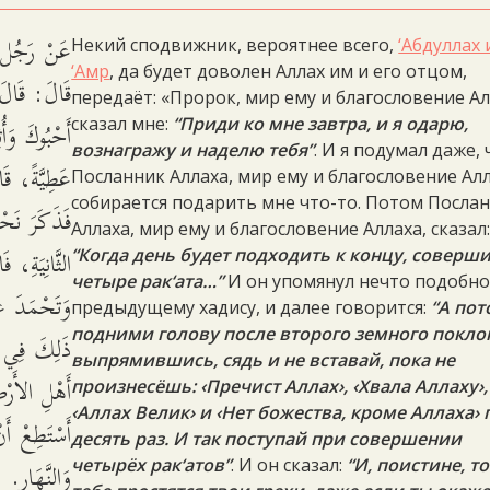
عَنْ رَجُل كَ
Некий сподвижник, вероятнее всего,
‘Абдуллах 
‘Амр
, да будет доволен Аллах им и его отцом,
قَالَ: قَالَ ل
передаёт: «Пророк, мир ему и благословение Ал
أَحْبُوكَ وَأ
сказал мне:
“Приди ко мне завтра, и я одарю,
вознагражу и наделю тебя”
. И я подумал даже, 
عَطِيَّةً، ق،
Посланник Аллаха, мир ему и благословение Алл
собирается подарить мне что-то. Потом Посла
فَذَكَرَ نَحْ
Аллаха, мир ему и благословение Аллаха, сказал
الثَّانِيَةِ، 
“Когда день будет подходить к концу, соверш
четыре рак‘ата…”
И он упомянул нечто подобн
وَتَحْمَدَ عَ
предыдущему хадису, и далее говорится:
“А по
подними голову после второго земного поклон
ذَلِكَ فِي ا
выпрямившись, сядь и не вставай, пока не
أَهْلِ الأَرْ
произнесёшь: ‹Пречист Аллах›, ‹Хвала Аллаху›,
‹Аллах Велик› и ‹Нет божества, кроме Аллаха› 
أَسْتَطِعْ أَ
десять раз. И так поступай при совершении
وَالنَّهَارِ.
четырёх рак‘атов”
. И он сказал:
“И, поистине, т