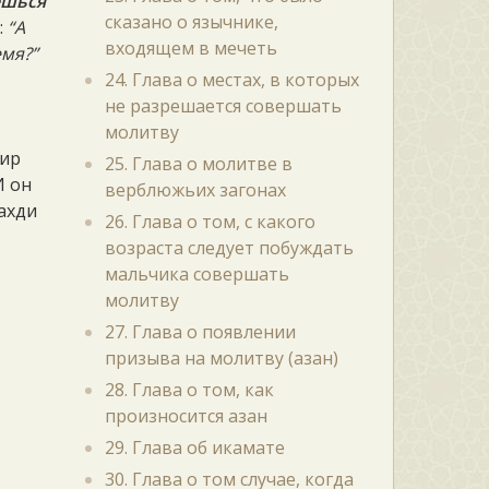
ешься
сказано о язычнике,
л:
“А
входящем в мечеть
емя?”
24. Глава о местах, в которых
не разрешается совершать
молитву
мир
25. Глава о молитве в
И он
верблюжьих загонах
Махди
26. Глава о том, с какого
возраста следует побуждать
мальчика совершать
молитву
27. Глава о появлении
призыва на молитву (азан)
28. Глава о том, как
произносится азан
29. Глава об икамате
30. Глава о том случае, когда