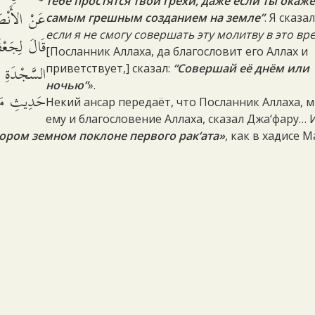
тебе простятся твои грехи, даже если ты окаж
عَنْ الأَنْصَا
самым грешным созданием на земле”
. Я сказа
если я не смогу совершать эту молитву в это вр
قَالَ لِجَعْ
[Посланник Аллаха, да благословит его Аллах и
السَّجْدَةِ ا
приветствует,] сказал:
“Совершай её днём или
ночью”
».
حَدِيثِ مَه.
Некий ансар передаёт, что Посланник Аллаха, 
ему и благословение Аллаха, сказал Джа‘фару… 
ором земном поклоне первого рак‘ата»
, как в хадисе 