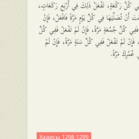
 فِي كُلِّ رَكْعَةٍ، تَفْعَلُ ذَلِكَ فِي أَرْبَعِ رَكَعَاتٍ
تَ أَنْ تُصَلِّيَهَا فِي كُلِّ يَوْمٍ مَرَّةً فَافْعَلْ، فَإِنْ
 فَفِي كُلِّ جُمُعَةٍ مَرَّةً، فَإِنْ لَمْ تَفْعَلْ فَفِي كُلِّ
، فَإِنْ لَمْ تَفْعَلْ فَفِي كُلِّ سَنَةٍ مَرَّةً، فَإِنْ لَمْ
ي عُمُرِكَ مَرَّةً
Хадисы 1298-1299