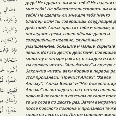
дядя! Не одарить ли мне тебя? Не наделит
خِصَالٍ إِذَا
мне тебя? Не облагодетельствовать ли мн
тебя? Не сделать ли мне для тебя [нечто
وَآخِرَهُ، قَ
благое]? Если ты совершишь следующие д
وَكَبِيرَهُ، 
действий, Аллах простит тебе и первые, и
последние грехи, совершённые давно и
رَكَعَاتٍ، ت،
совершённые недавно, случайные и
умышленные, большие и малые, скрытые
فَإِذَا فَرَغ:
явные. Вот эти десять действий. Соверша
سُبْحَانَ اللَّ
молитву в четыре рак‘ата, в каждом из ко
ты должен читать “Аль-фатиху” и другую с
أَكْبَرُ، خَمْ
Закончив читать аяты Корана в первом рак
عَشْراً، ثُمَّ
стоя произнеси: “Пречист Аллах”, “Хвала
Аллаху”, “Аллах Велик” и “Нет божества, к
تَهْوِي سَاجِ
Аллаха” по пятнадцать раз, потом соверш
поясной поклон и в поясном поклоне пов
رَأْسَكَ مِنَ
те же слова по десять раз. Затем выпрями
عَشْراً، ثُمّ
после поясного поклона и произнеси те ж
слова по десять раз. Потом соверши земн