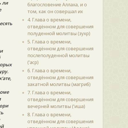
ь ли
благословение Аллаха, и о
е
том, как он совершал их
4. Глава о времени,
есять
отведённом для совершения
полуденной молитвы (зухр)
5. Глава о времени,
отведённом для совершения
 и
послеполуденной молитвы
й
(‘аср)
торых
6. Глава о времени,
уру.
отведённом для совершения
‘ате,
закатной молитвы (магриб)
роме
7. Глава о времени,
и
отведённом для совершения
тори
вечерней молитвы (‘иша)
сь
8. Глава о времени,
е
отведённом для совершения
ой