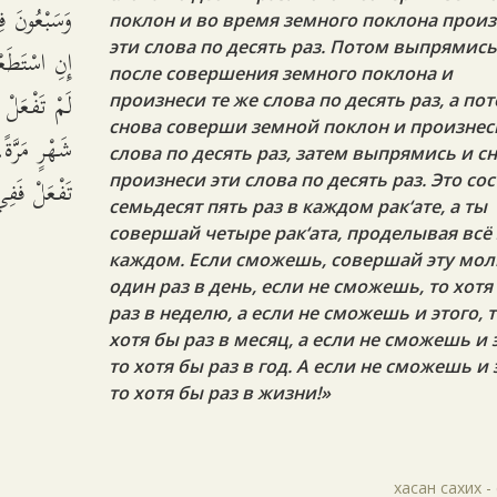
وَسَبْعُونَ،
поклон и во время земного поклона прои
эти слова по десять раз. Потом выпрямис
إِنِ اسْتَطَعْ
после совершения земного поклона и
لَمْ تَفْعَلْ
произнеси те же слова по десять раз, а по
снова соверши земной поклон и произнес
شَهْرٍ مَرَّةً
слова по десять раз, затем выпрямись и с
تَفْعَلْ فَفِ.
произнеси эти слова по десять раз. Это со
семьдесят пять раз в каждом рак‘ате, а ты
совершай четыре рак‘ата, проделывая всё 
каждом. Если сможешь, совершай эту мол
один раз в день, если не сможешь, то хотя
раз в неделю, а если не сможешь и этого, 
хотя бы раз в месяц, а если не сможешь и 
то хотя бы раз в год. А если не сможешь и 
то хотя бы раз в жизни!»
хасан сахих -