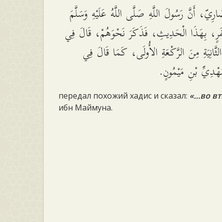
رِيّ، أَنَّ رَسُولَ اللَّهِ صَلَّى اللَّهُ عَلَيْهِ وَسَلَّمَ
فَرٍ، بِهَذَا الْحَدِيثِ، فَذَكَرَ نَحْوَهُمْ، قَالَ فِي
لثَّانِيَةِ مِنَ الرَّكْعَةِ الأُولَى، كَمَا قَالَ فِي
ْدِيِّ بْنِ مَيْمُونٍ
передал похожий хадис и сказал:
«…во вт
ибн Маймуна.