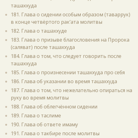
ташаххуда
181. Глава о сидении особым образом (таваррук)
в конце четвёртого рак‘ата молитвы
182. Глава о ташаххуде
183. Глава о призыве благословения на Пророка
(саляват) после ташаххуда
184. Глава о том, что следует говорить после
ташаххуда
185. Глава о произнесении ташаххуда про себя
186. Глава об указании во время ташаххуда
187. Глава о том, что нежелательно опираться на
руку во время молитвы
188. Глава об облегчённом сидении
189. Глава о таслиме
190. Глава об ответе имаму
191. Глава о такбире после молитвы