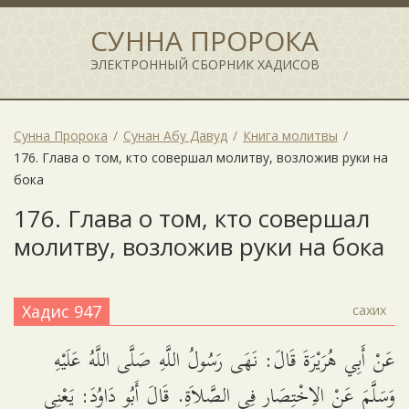
СУННА ПРОРОКА
ЭЛЕКТРОННЫЙ СБОРНИК ХАДИСОВ
Сунна Пророка
Сунан Абу Давуд
Книга молитвы
176. Глава о том, кто совершал молитву, возложив руки на
бока
176. Глава о том, кто совершал
молитву, возложив руки на бока
Хадис 947
сахих
عَنْ أَبِي هُرَيْرَةَ قَالَ: نَهَى رَسُولُ اللَّهِ صَلَّى اللَّهُ عَلَيْهِ
وَسَلَّمَ عَنْ الاِخْتِصَارِ فِي الصَّلاَةِ. قَالَ أَبُو دَاوُدَ: يَعْنِي