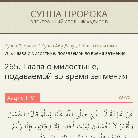
СУННА ПРОРОКА
ЭЛЕКТРОННЫЙ СБОРНИК ХАДИСОВ
Сунна Пророка
Сунан Абу Давуд
Книга молитвы
265. Глава о милостыне, подаваемой во время затмения
265. Глава о милостыне,
подаваемой во время затмения
Хадис 1191
сахих
عَنْ عَائِشَةَ أَنَّ النَّبِيَّ صَلَّى اللَّهُ عَلَيْهِ وَسَلَّمَ قَالَ: الشَّمْسُ
وَالْقَمَرُ لاَ يُخْسَفَانِ لِمَوْتِ أَحَدٍ، وَلاَ لِحَيَاتِهِ، فَإِذَا رَأَيْتُمْ