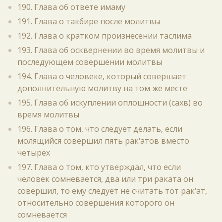
190. Глава об ответе имаму
191. Глава о такбире после молитвы
192. Глава о кратком произнесении таслима
193. Глава об осквернении во время молитвы и
последующем совершении молитвы
194. Глава о человеке, который совершает
дополнительную молитву на том же месте
195. Глава об искуплении оплошности (сахв) во
время молитвы
196. Глава о том, что следует делать, если
молящийся совершил пять рак‘атов вместо
четырёх
197. Глава о том, кто утверждал, что если
человек сомневается, два или три раката он
совершил, то ему следует не считать тот рак‘ат,
относительно совершения которого он
сомневается