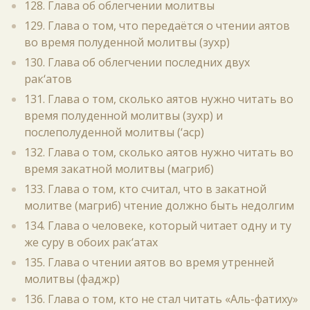
128. Глава об облегчении молитвы
129. Глава о том, что передаётся о чтении аятов
во время полуденной молитвы (зухр)
130. Глава об облегчении последних двух
рак‘атов
131. Глава о том, сколько аятов нужно читать во
время полуденной молитвы (зухр) и
послеполуденной молитвы (‘аср)
132. Глава о том, сколько аятов нужно читать во
время закатной молитвы (магриб)
133. Глава о том, кто считал, что в закатной
молитве (магриб) чтение должно быть недолгим
134. Глава о человеке, который читает одну и ту
же суру в обоих рак‘атах
135. Глава о чтении аятов во время утренней
молитвы (фаджр)
136. Глава о том, кто не стал читать «Аль-фатиху»