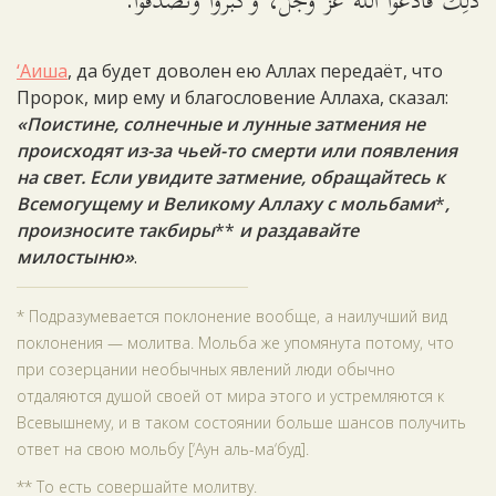
ذَلِكَ فَادْعُوا اللَّهَ عَزَّ وَجَلَّ، وَكَبِّرُوا وَتَصَدَّقُوا.
‘Аиша
, да будет доволен ею Аллах передаёт, что
Пророк, мир ему и благословение Аллаха, сказал:
«Поистине, солнечные и лунные затмения не
происходят из-за чьей-то смерти или появления
на свет. Если увидите затмение, обращайтесь к
Всемогущему и Великому Аллаху с мольбами
*
,
произносите такбиры
**
и раздавайте
милостыню»
.
* Подразумевается поклонение вообще, а наилучший вид
поклонения — молитва. Мольба же упомянута потому, что
при созерцании необычных явлений люди обычно
отдаляются душой своей от мира этого и устремляются к
Всевышнему, и в таком состоянии больше шансов получить
ответ на свою мольбу [‘Аун аль-ма‘буд].
** То есть совершайте молитву.