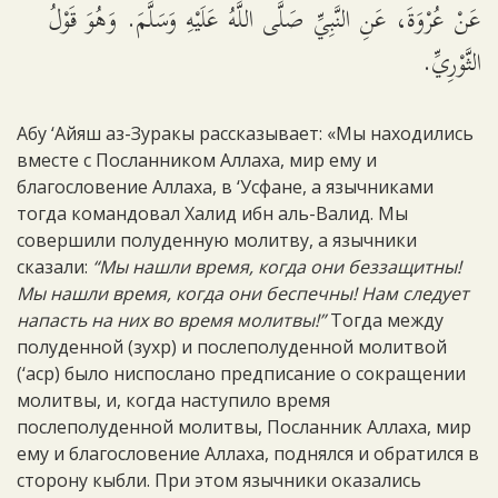
عَنْ عُرْوَةَ، عَنِ النَّبِيِّ صَلَّى اللَّهُ عَلَيْهِ وَسَلَّمَ. وَهُوَ قَوْلُ
الثَّوْرِيِّ.
Абу ‘Айяш аз-Зуракы рассказывает: «Мы находились
вместе с Посланником Аллаха, мир ему и
благословение Аллаха, в ‘Усфане, а язычниками
тогда командовал Халид ибн аль-Валид. Мы
совершили полуденную молитву, а язычники
сказали:
“Мы нашли время, когда они беззащитны!
Мы нашли время, когда они беспечны! Нам следует
напасть на них во время молитвы!”
Тогда между
полуденной (зухр) и послеполуденной молитвой
(‘аср) было ниспослано предписание о сокращении
молитвы, и, когда наступило время
послеполуденной молитвы, Посланник Аллаха, мир
ему и благословение Аллаха, поднялся и обратился в
сторону кыбли. При этом язычники оказались