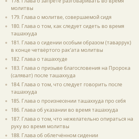
178. Глава о запрете разговаривать во время
молитвы
179. Глава о молитве, совершаемой сидя
180. Глава о том, как следует сидеть во время
ташаххуда
181. Глава о сидении особым образом (таваррук)
в конце четвёртого рак‘ата молитвы
182. Глава о ташаххуде
183. Глава о призыве благословения на Пророка
(саляват) после ташаххуда
184. Глава о том, что следует говорить после
ташаххуда
185. Глава о произнесении ташаххуда про себя
186. Глава об указании во время ташаххуда
187. Глава о том, что нежелательно опираться на
руку во время молитвы
188. Глава об облегчённом сидении