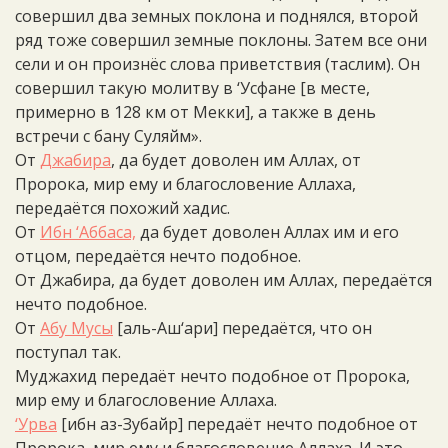
совершил два земных поклона и поднялся, второй
ряд тоже совершил земные поклоны. Затем все они
сели и он произнёс слова приветствия (таслим). Он
совершил такую молитву в ‘Усфане [в месте,
примерно в 128 км от Мекки], а также в день
встречи с бану Суляйм».
От
Джабира
, да будет доволен им Аллах, от
Пророка, мир ему и благословение Аллаха,
передаётся похожий хадис.
От
Ибн ‘Аббаса,
да будет доволен Аллах им и его
отцом, передаётся нечто подобное.
От Джабира, да будет доволен им Аллах, передаётся
нечто подобное.
От
Абу Мусы
[аль-Аш‘ари] передаётся, что он
поступал так.
Муджахид передаёт нечто подобное от Пророка,
мир ему и благословение Аллаха.
‘Урва
[ибн аз-Зубайр] передаёт нечто подобное от