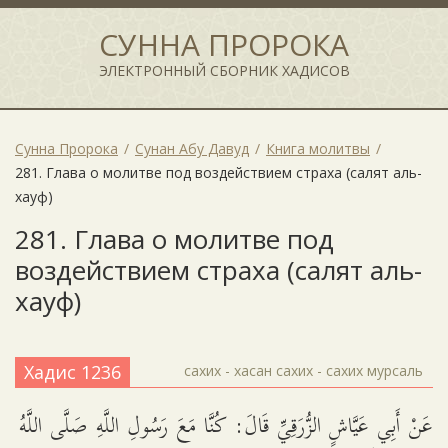
СУННА ПРОРОКА
ЭЛЕКТРОННЫЙ СБОРНИК ХАДИСОВ
Сунна Пророка
Сунан Абу Давуд
Книга молитвы
281. Глава о молитве под воздействием страха (салят аль-
хауф)
281. Глава о молитве под
воздействием страха (салят аль-
хауф)
Хадис 1236
сахих - хасан сахих - сахих мурсаль
عَنْ أَبِي عَيَّاشٍ الزُّرَقِيِّ قَالَ: كُنَّا مَعَ رَسُولِ اللَّهِ صَلَّى اللَّهُ