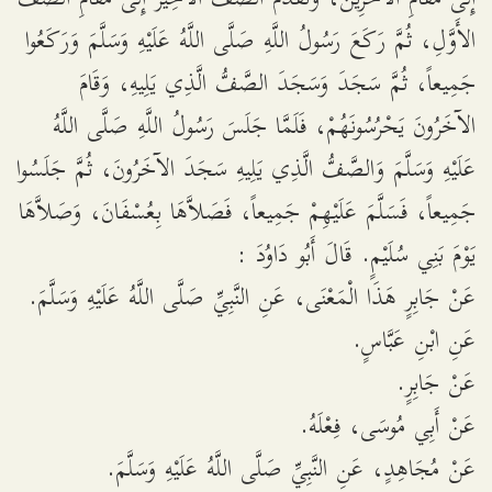
الأَوَّلِ، ثُمَّ رَكَعَ رَسُولُ اللَّهِ صَلَّى اللَّهُ عَلَيْهِ وَسَلَّمَ وَرَكَعُوا
جَمِيعاً، ثُمَّ سَجَدَ وَسَجَدَ الصَّفُّ الَّذِي يَلِيهِ، وَقَامَ
الآخَرُونَ يَحْرُسُونَهُمْ، فَلَمَّا جَلَسَ رَسُولُ اللَّهِ صَلَّى اللَّهُ
عَلَيْهِ وَسَلَّمَ وَالصَّفُّ الَّذِي يَلِيهِ سَجَدَ الآخَرُونَ، ثُمَّ جَلَسُوا
جَمِيعاً، فَسَلَّمَ عَلَيْهِمْ جَمِيعاً، فَصَلاَّهَا بِعُسْفَانَ، وَصَلاَّهَا
يَوْمَ بَنِي سُلَيْمٍ. قَالَ أَبُو دَاوُدَ :
عَنْ جَابِرٍ هَذَا الْمَعْنَى، عَنِ النَّبِيِّ صَلَّى اللَّهُ عَلَيْهِ وَسَلَّمَ.
عَنِ ابْنِ عَبَّاسٍ.
عَنْ جَابِرٍ.
عَنْ أَبِي مُوسَى، فِعْلَهُ.
عَنْ مُجَاهِدٍ، عَنِ النَّبِيِّ صَلَّى اللَّهُ عَلَيْهِ وَسَلَّمَ.