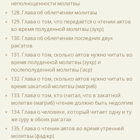
неполноценности молитвы
128. Глава об облегчении молитвы
129. Глава о том, что передаётся о чтении аятов
во время полуденной молитвы (зухр)
130. Глава об облегчении последних двух
рак‘атов
131. Глава о том, сколько аятов нужно читать во
время полуденной молитвы (зухр) и
послеполуденной молитвы (‘аср)
132. Глава о том, сколько аятов нужно читать во
время закатной молитвы (магриб)
133. Глава о том, кто считал, что в закатной
молитве (магриб) чтение должно быть недолгим
134. Глава о человеке, который читает одну и ту
же суру в обоих рак‘атах
135. Глава о чтении аятов во время утренней
молитвы (фаджр)