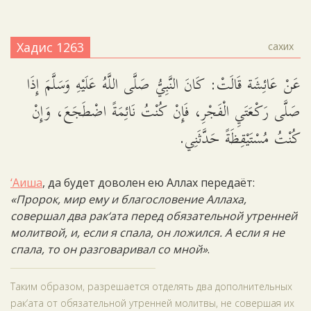
Хадис 1263
сахих
عَنْ عَائِشَة قَالَتْ: كَانَ النَّبِيُّ صَلَّى اللَّهُ عَلَيْهِ وَسَلَّمَ إِذَا
صَلَّى رَكْعَتَيِ الْفَجْرِ، فَإِنْ كُنْتُ نَائِمَةً اضْطَجَعَ، وَإِنْ
كُنْتُ مُسْتَيْقِظَةً حَدَّثَنِي.
‘Аиша
, да будет доволен ею Аллах передаёт:
«Пророк, мир ему и благословение Аллаха,
совершал два рак‘ата перед обязательной утренней
молитвой, и, если я спала, он ложился. А если я не
спала, то он разговаривал со мной»
.
Таким образом, разрешается отделять два дополнительных
рак‘ата от обязательной утренней молитвы, не совершая их