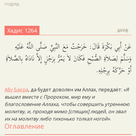
подряд.
Хадис 1264
да‘иф
عَنْ أَبِي بَكْرَةَ قَالَ: خَرَجْتُ مَعَ النَّبِيِّ صَلَّى اللَّهُ عَلَيْهِ
وَسَلَّمَ لِصَلاَةِ الصُّبْحِ فَكَانَ لاَ يَمُرُّ بِرَجُلٍ إِلاَّ نَادَاهُ بِالصَّلاَةِ
أَوْ حَرَّكَهُ بِرِجْلِهِ.
Абу Бакра
, да будет доволен им Аллах, передаёт:
«Я
вышел вместе с Пророком, мир ему и
благословение Аллаха, чтобы совершить утреннюю
молитву, и, проходя мимо [спящих] людей, он звал
их на молитву либо тихонько толкал ногой»
.
Оглавление