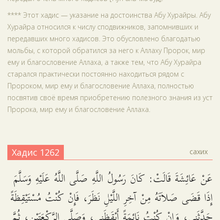
**** Этот хадис — указание на достоинства Абу Хурайры. Абу
Хурайра относился к числу сподвижников, запомнивших и
передавших много хадисов. Это обусловлено благодатью
мольбы, с которой обратился за него к Аллаху Пророк, мир
ему и благословение Аллаха, а также тем, что Абу Хурайра
старался практически постоянно находиться рядом с
Пророком, мир ему и благословение Аллаха, полностью
посвятив своё время приобретению полезного знания из уст
Пророка, мир ему и благословение Аллаха.
Хадис 1262
сахих
عَنْ عَائِشَةَ قَالَتْ: كَانَ رَسُولُ اللَّهِ صَلَّى اللَّهُ عَلَيْهِ وَسَلَّمَ
إِذَا قَضَى صَلاَتَهُ مِنْ آخِرِ اللَّيْلِ نَظَرَ، فَإِنْ كُنْتُ مُسْتَيْقِظَةً
حَدَّثَنِي، وَإِنْ كُنْتُ نَائِمَةً أَيْقَظَنِي، وَصَلَّى الرَّكْعَتَيْنِ، ثُمَّ