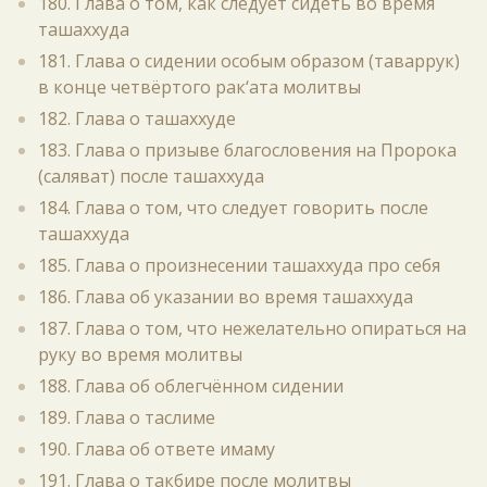
180. Глава о том, как следует сидеть во время
ташаххуда
181. Глава о сидении особым образом (таваррук)
в конце четвёртого рак‘ата молитвы
182. Глава о ташаххуде
183. Глава о призыве благословения на Пророка
(саляват) после ташаххуда
184. Глава о том, что следует говорить после
ташаххуда
185. Глава о произнесении ташаххуда про себя
186. Глава об указании во время ташаххуда
187. Глава о том, что нежелательно опираться на
руку во время молитвы
188. Глава об облегчённом сидении
189. Глава о таслиме
190. Глава об ответе имаму
191. Глава о такбире после молитвы