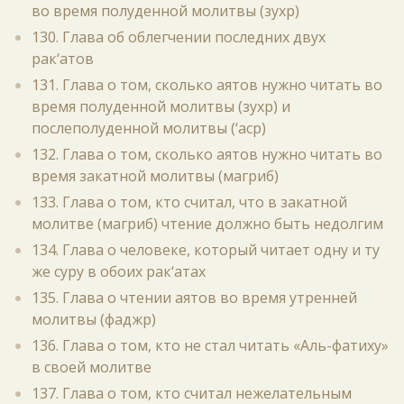
во время полуденной молитвы (зухр)
130. Глава об облегчении последних двух
рак‘атов
131. Глава о том, сколько аятов нужно читать во
время полуденной молитвы (зухр) и
послеполуденной молитвы (‘аср)
132. Глава о том, сколько аятов нужно читать во
время закатной молитвы (магриб)
133. Глава о том, кто считал, что в закатной
молитве (магриб) чтение должно быть недолгим
134. Глава о человеке, который читает одну и ту
же суру в обоих рак‘атах
135. Глава о чтении аятов во время утренней
молитвы (фаджр)
136. Глава о том, кто не стал читать «Аль-фатиху»
в своей молитве
137. Глава о том, кто считал нежелательным