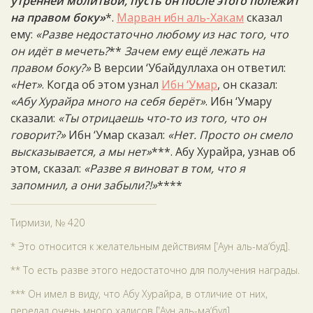
утренней молитвой, пусть он после этого полежит
на правом боку»
*.
Марван ибн аль-Хакам
сказал
ему:
«Разве недостаточно любому из нас того, что
он идёт в мечеть?
**
Зачем ему ещё лежать на
правом боку?»
В версии ‘Убайдуллаха он ответил:
«Нет»
. Когда об этом узнал
Ибн ‘Умар
, он сказал:
«Абу Хурайра много на себя берёт»
. Ибн ‘Умару
сказали:
«Ты отрицаешь что-то из того, что он
говорит?»
Ибн ‘Умар сказал:
«Нет. Просто он смело
высказывается, а мы нет»
***. Абу Хурайра, узнав об
этом, сказал:
«Разве я виноват в том, что я
запомнил, а они забыли?!»
****
Тирмизи, № 420
* Это относится к желательным действиям [‘Аун аль-ма‘буд].
** То есть разве этого недостаточно для получения награды.
*** Он имел в виду, что Абу Хурайра, в отличие от них,
передал очень много хадисов [‘Аун аль-ма‘буд].