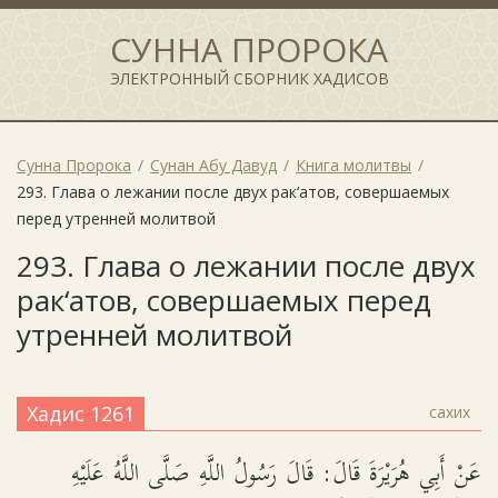
СУННА ПРОРОКА
ЭЛЕКТРОННЫЙ СБОРНИК ХАДИСОВ
Сунна Пророка
Сунан Абу Давуд
Книга молитвы
293. Глава о лежании после двух рак‘атов, совершаемых
перед утренней молитвой
293. Глава о лежании после двух
рак‘атов, совершаемых перед
утренней молитвой
Хадис 1261
сахих
عَنْ أَبِي هُرَيْرَةَ قَالَ: قَالَ رَسُولُ اللَّهِ صَلَّى اللَّهُ عَلَيْهِ