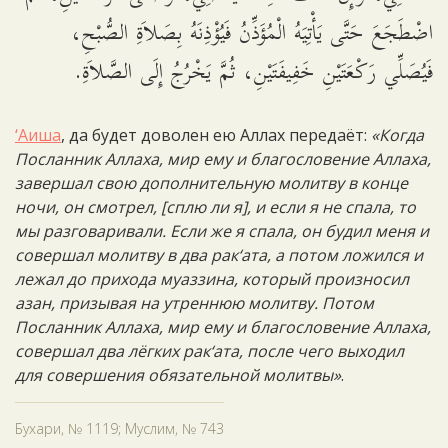
اضْطَجَعَ حَتَّى يَأْتِيَهُ الْمُؤَذِّنُ فَيُؤْذِنَهُ بِصَلاَةِ الصُّبْحِ،
فَيُصَلِّي رَكْعَتَيْنِ خَفِيفَتَيْنِ، ثُمَّ يَخْرُجُ إِلَى الصَّلاَةِ.
‘Аиша
, да будет доволен ею Аллах передаёт:
«Когда
Посланник Аллаха, мир ему и благословение Аллаха,
завершал свою дополнительную молитву в конце
ночи, он смотрел, [сплю ли я], и если я не спала, то
мы разговаривали. Если же я спала, он будил меня и
совершал молитву в два рак‘ата, а потом ложился и
лежал до прихода муаззина, который произносил
азан, призывая на утреннюю молитву. Потом
Посланник Аллаха, мир ему и благословение Аллаха,
совершал два лёгких рак‘ата, после чего выходил
для совершения обязательной молитвы»
.
Бухари, № 1119; Муслим, № 743