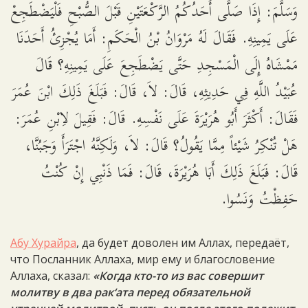
وَسَلَّمَ: إِذَا صَلَّى أَحَدُكُمُ الرَّكْعَتَيْنِ قَبْلَ الصُّبْحِ فَلْيَضْطَجِعْ
عَلَى يَمِينِهِ. فَقَالَ لَهُ مَرْوَانُ بْنُ الْحَكَمِ: أَمَا يُجْزِئُ أَحَدَنَا
مَمْشَاهُ إِلَى الْمَسْجِدِ حَتَّى يَضْطَجِعَ عَلَى يَمِينِهِ؟ قَالَ
عُبَيْدُ اللَّهِ فِي حَدِيثِهِ، قَالَ: لاَ، قَالَ: فَبَلَغَ ذَلِكَ ابْنَ عُمَرَ
فَقَالَ: أَكْثَرَ أَبُو هُرَيْرَةَ عَلَى نَفْسِهِ. قَالَ: فَقِيلَ لاِبْنِ عُمَرَ:
هَلْ تُنْكِرُ شَيْئاً مِمَّا يَقُولُ؟ قَالَ: لاَ، وَلَكِنَّهُ اجْتَرَأَ وَجَبُنَّا،
قَالَ: فَبَلَغَ ذَلِكَ أَبَا هُرَيْرَةَ، قَالَ: فَمَا ذَنْبِي إِنْ كُنْتُ
حَفِظْتُ وَنَسُوا.
Абу Хурайра
, да будет доволен им Аллах, передаёт,
что Посланник Аллаха, мир ему и благословение
Аллаха, сказал:
«Когда кто-то из вас совершит
молитву в два рак‘ата перед обязательной