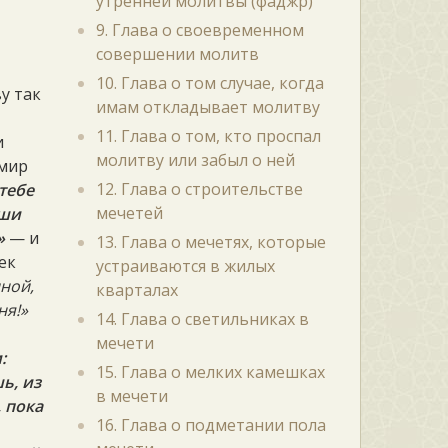
утренней молитвы (фаджр)
9. Глава о своевременном
совершении молитв
10. Глава о том случае, когда
у так
имам откладывает молитву
11. Глава о том, кто проспал
и
молитву или забыл о ней
 мир
12. Глава о строительстве
тебе
мечетей
рши
»
— и
13. Глава о мечетях, которые
ек
устраиваются в жилых
иной,
кварталах
ня!»
14. Глава о светильниках в
мечети
:
15. Глава о мелких камешках
ь, из
в мечети
 пока
16. Глава о подметании пола