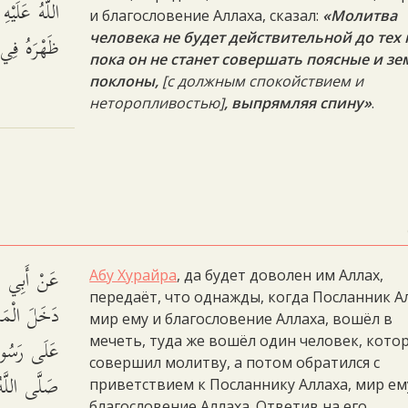
اللَّهُ عَلَيْ
и благословение Аллаха, сказал:
«Молитва
ظَهْرَهُ فِ.
человека не будет действительной до тех 
пока он не станет совершать поясные и з
поклоны,
[с должным спокойствием и
неторопливостью]
, выпрямляя спину»
.
عَنْ أَبِي هُر
Абу Хурайра
, да будет доволен им Аллах,
передаёт, что однажды, когда Посланник А
دَخَلَ الْمَ
мир ему и благословение Аллаха, вошёл в
عَلَى رَسُولِ 
мечеть, туда же вошёл один человек, кото
совершил молитву, а потом обратился с
صَلَّى اللَّه،
приветствием к Посланнику Аллаха, мир ем
благословение Аллаха. Ответив на его