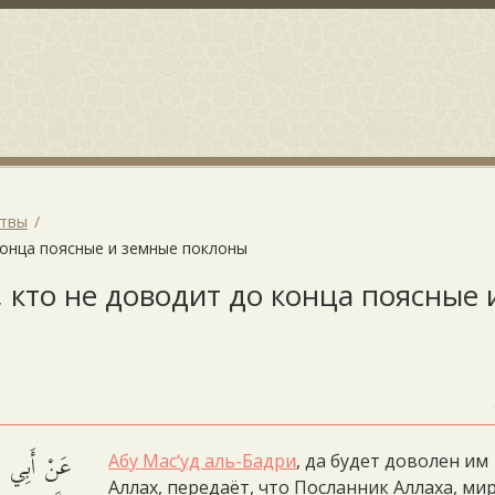
итвы
 конца поясные и земные поклоны
, кто не доводит до конца поясные 
عَنْ أَبِي مَ
Абу Мас‘уд аль-Бадри
, да будет доволен им
Аллах, передаёт, что Посланник Аллаха, ми