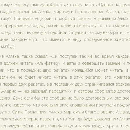
этому человеку самому выбирать, что ему читать. Однако на сам
м хадисе Посланник Аллаха, мир ему и благословение Аллаха, сказ
атиху”». Приведём ещё один подобный пример. Всевышний Аллах 
 прерываемый хадж, должен принести в жертву то, что сможет» (
 предоставил человеку в подобной ситуации самому выбирать, ск
унне разъясняется, что имеется в виду определённое животн
ма‘буд].
ие Аллаха, также сказал: «…и поступай так же во время каждо
ся должен читать «Аль-фатиху» и аяты и совершать земные и п
али, что в последних двух рак‘атах молящийся может читать, 
сли он не будет ничего читать в этих рак‘атах, его молитва
в первых двух рак‘атах, а в последних двух ограничивался восхв
аль-Харис — ненадёжный передатчик, и авторы сборников досто
ения. Даже если бы это сообщение было достоверным, его всё
у что известно, что очень многие сподвижники поступали по-дру
 другие. Сунна Посланника Аллаха, мир ему и благословение Аллаха
тому же достоверно известно, что ‘Али, да будет доволен им Аллах
слеполуденной молитвы «Аль-фатиху» и какую-нибудь суру, а в по