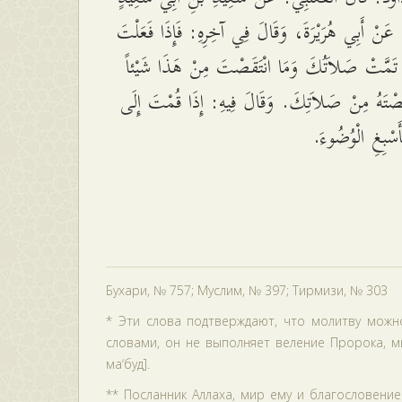
ِ، عَنْ أَبِي هُرَيْرَةَ، وَقَالَ فِي آخِرِهِ: فَإِذَا فَعَلْتَ
 تَمَّتْ صَلاَتُكَ وَمَا انْتَقَصْتَ مِنْ هَذَا شَيْئاً
ْتَقَصْتَهُ مِنْ صَلاَتِكَ. وَقَالَ فِيهِ: إِذَا قُمْتَ إِلَى
أَسْبِغِ الْوُضُوءَ
Бухари, № 757; Муслим, № 397; Тирмизи, № 303
* Эти слова подтверждают, что молитву можн
словами, он не выполняет веление Пророка, ми
ма‘буд].
** Посланник Аллаха, мир ему и благословение