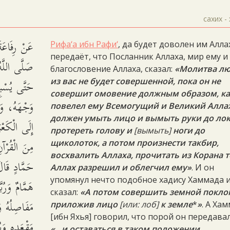
сахих -
عَنْ رِفَاعَة
Рифа‘а ибн Рафи‘
, да будет доволен им Алла
передаёт, что Посланник Аллаха, мир ему и
صَلَّى اللَّهُ
благословение Аллаха, сказал:
«Молитва л
حَتَّى يُسْبِغ
из вас не будет совершенной, пока он не
совершит омовение должным образом, ка
وَجْهَهُ، وَيَ
повелел ему Всемогущий и Великий Аллах
должен умыть лицо и вымыть руки до лок
إِلَى الْكَعْبَ
протереть голову и
[вымыть]
ноги до
مِنَ الْقُرْآ
щиколоток, а потом произнести такбир,
восхвалить Аллаха, прочитать из Корана т
حَمَّادٍ قَال
Аллах разрешил и облегчил ему»
. И он
упомянул нечто подобное хадису Хаммада 
هَمَّامٌ وَرُ
сказал:
«А потом совершить земной покло
مَفَاصِلُهُ وَ
приложив лицо
[или: лоб]
к земле
*
»
. А Ха
[ибн Яхья] говорил, что порой он передава
مَقْعَدِهِ وَ
«…и оставаться в таком положении,