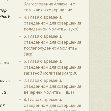
благословение Аллаха, и о
том, как он совершал их
пор,
емные
4. Глава о времени,
отведённом для совершения
полуденной молитвы (зухр)
5. Глава о времени,
отведённом для совершения
послеполуденной молитвы
(‘аср)
6. Глава о времени,
сахих
отведённом для совершения
закатной молитвы (магриб)
7. Глава о времени,
ллаха,
отведённом для совершения
вечерней молитвы (‘иша)
рый
8. Глава о времени,
у и
отведённом для совершения