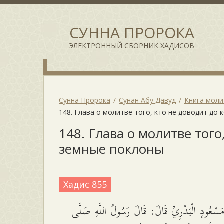
СУННА ПРОРОКА
ЭЛЕКТРОННЫЙ СБОРНИК ХАДИСОВ
Сунна Пророка
Сунан Абу Давуд
Книга мол
148. Глава о молитве того, кто не доводит до
148. Глава о молитве того
земные поклоны
Хадис 855
سْعُودٍ الْبَدْرِيِّ قَالَ: قَالَ رَسُولُ اللَّهِ صَلَّى