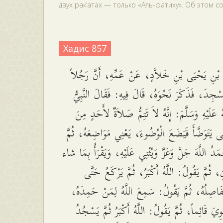
двух рак‘атах — только «Аль-фатиху». Об этом со
Хадис 857
 بْنِ يَحْيَى بْنِ خَلاَّدٍ، عَنْ عَمِّهِ، أَنَّ رَجُلاً
ْجِدَ، فَذَكَرَ نَحْوَهُ، قَالَ فِيهِ: فَقَالَ النَّبِيُّ
 عَلَيْهِ وَسَلَّمَ: إِنَّهُ لاَ تَتِمُّ صَلاَةٌ لأَحَدٍ مِنَ
َى يَتَوَضَّأَ فَيَضَعَ الْوُضُوءَ، يَعْنِي مَوَاضِعَهُ، ثُمَّ
حْمَدُ اللَّهَ جَلَّ وَعَزَّ وَيُثْنِي عَلَيْهِ، وَيَقْرَأُ بِمَا شاء
ِ، ثُمَّ يَقُولُ: اللَّهُ أَكْبَرُ، ثُمَّ يَرْكَعُ حَتَّى
مَفَاصِلُهُ، ثُمَّ يَقُولُ: سَمِعَ اللَّهُ لِمَنْ حَمِدَهُ
ِيَ قَائِماً، ثُمَّ يَقُولُ: اللَّهُ أَكْبَرُ ثُمَّ يَسْجُدُ