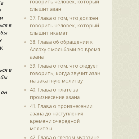
говорить человек, который
Да
слышит азан
и
ти
37. Глава о том, что должен
ься в
говорить человек, который
обы
слышит икамат
н
38. Глава об обращении к
у,
Аллаху с мольбами во время
азана
39. Глава о том, что следует
ься в
говорить, когда звучит азан
обы
на закатную молитву
40. Глава о плате за
 он
произнесение азана
41. Глава о произнесении
азана до наступления
времени очередной
молитвы
42. Глава о слепом муаззине