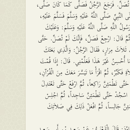
َمْ تُصَلِّ. فَرَجَعَ الرَّجُلُ فَصَلَّى كَمَا كَانَ صَلَّى
لَى النَّبِيِّ صَلَّى اللَّهُ عَلَيْهِ وَسَلَّمَ فَسَلَّمَ عَلَيْهِ
َسُولُ اللَّهِ صَلَّى اللَّهُ عَلَيْهِ وَسَلَّمَ: وَعَلَيْكَ
ُمَّ قَالَ: ارْجِعْ فَصَلِّ، فَإِنَّكَ لَمْ تُصَلِّ. حَتَّى
 ثَلاَثَ مِرَارٍ، فَقَالَ الرَّجُلُ: وَالَّذِي بَعَثَكَ
َا أُحْسِنُ غَيْرَ هَذَا فَعَلِّمْنِي. قَالَ: إِذَا قُمْتَ
َةِ فَكَبِّرْ، ثُمَّ اقْرَأْ مَا تَيَسَّرَ مَعَكَ مِنَ الْقُرْآنِ
حَتَّى تَطْمَئِنَّ رَاكِعاً، ثُمَّ ارْفَعْ حَتَّى تَعْتَدِلَ
َّ اسْجُدْ حَتَّى تَطْمَئِنَّ سَاجِداً، ثُمَّ اجْلِسْ
َئِنَّ جَالِساً، ثُمَّ افْعَلْ ذَلِكَ فِي صَلاَتِكَ
َاوُدَ: قَالَ الْقَعْنَبِيُّ: عَنْ سَعِيدِ بْنِ أَبِي سَعِيدٍ