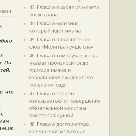
43. Глава о выходе из мечети
 хасан
после азана
44. Глава о муаззине,
х,
который ждёт имама
45. Глава о произнесении
юбого
слов «Молитва лучше сна»
к
46. Глава о том случае, когда
. Он
икамат произносится до
тей,
прихода имама и
собравшиеся ожидают его
появления сидя
о, что
47. Глава о запрете
отказываться от совершения
и
обязательной молитвы
н,
вместе с общиной
ммам
48. Глава о достоинствах
л ещё:
совершения молитвы с