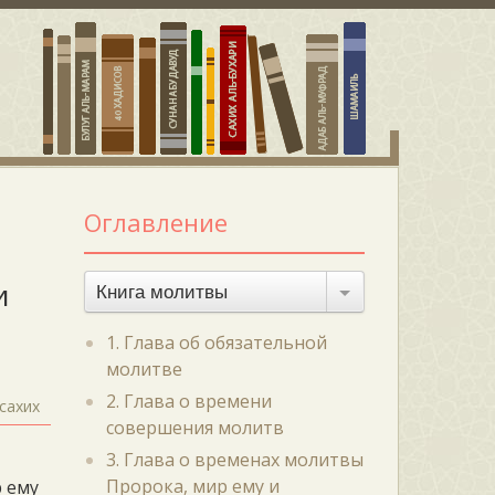
Оглавление
и
Книга молитвы
1. Глава об обязательной
молитве
2. Глава о времени
сахих
совершения молитв
3. Глава о временах молитвы
Пророка, мир ему и
р ему