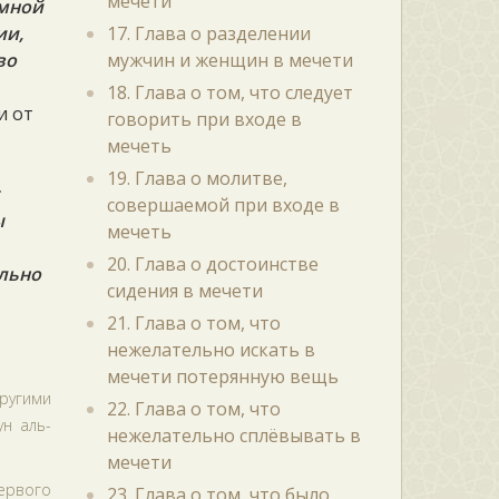
мечети
емной
ии,
17. Глава о разделении
во
мужчин и женщин в мечети
18. Глава о том, что следует
и от
говорить при входе в
мечеть
19. Глава о молитве,
совершаемой при входе в
ы
мечеть
20. Глава о достоинстве
ельно
сидения в мечети
21. Глава о том, что
нежелательно искать в
мечети потерянную вещь
ругими
22. Глава о том, что
ун аль-
нежелательно сплёвывать в
мечети
первого
23. Глава о том, что было