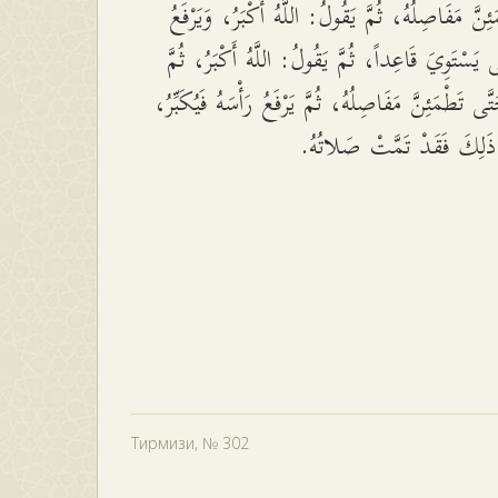
ِنَّ مَفَاصِلُهُ، ثُمَّ يَقُولُ: اللَّهُ أَكْبَرُ، وَيَرْفَعُ
ى يَسْتَوِيَ قَاعِداً، ثُمَّ يَقُولُ: اللَّهُ أَكْبَرُ، ثُمَّ
َى تَطْمَئِنَّ مَفَاصِلُهُ، ثُمَّ يَرْفَعُ رَأْسَهُ فَيُكَبِّرُ
لَ ذَلِكَ فَقَدْ تَمَّتْ صَلاتُهُ
Тирмизи, № 302