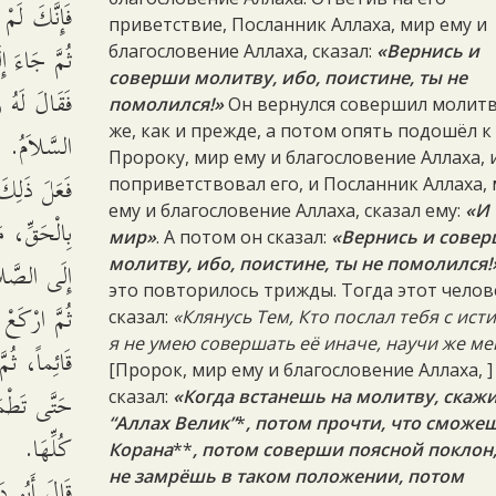
فَإِنَّكَ ل،
приветствие, Посланник Аллаха, мир ему и
ثُمَّ جَاءَ إِ،
благословение Аллаха, сказал:
«Вернись и
соверши молитву, ибо, поистине, ты не
فَقَالَ لَهُ ر
помолился!»
Он вернулся совершил молитв
же, как и прежде, а потом опять подошёл к
السَّلاَمُ. ث
Пророку, мир ему и благословение Аллаха, 
فَعَلَ ذَلِكَ
поприветствовал его, и Посланник Аллаха,
ему и благословение Аллаха, сказал ему:
«И 
بِالْحَقِّ، م
мир»
. А потом он сказал:
«Вернись и сове
إِلَى الصَّلا،
молитву, ибо, поистине, ты не помолился!
это повторилось трижды. Тогда этот челов
ثُمَّ ارْكَعْ 
сказал:
«Клянусь Тем, Кто послал тебя с ист
я не умею совершать её иначе, научи же ме
قَائِماً، ثُم
[Пророк, мир ему и благословение Аллаха, ]
حَتَّى تَطْم
сказал:
«Когда встанешь на молитву, скажи
“Аллах Велик”
*
, потом прочти, что сможеш
كُلِّهَا.
Корана
**
, потом соверши поясной поклон,
не замрёшь в таком положении, потом
قَالَ أَبُو د