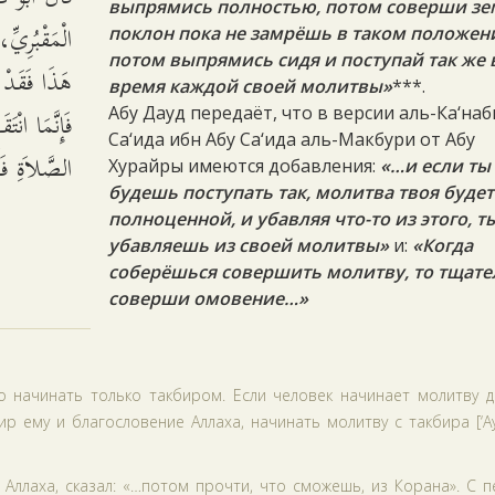
выпрямись полностью, потом соверши з
الْمَقْبُرِيّ
поклон пока не замрёшь в таком положен
потом выпрямись сидя и поступай так же 
هَذَا فَقَدْ
время каждой своей молитвы»
***.
فَإِنَّمَا ان
Абу Дауд передаёт, что в версии аль-Ка‘наб
Са‘ида ибн Абу Са‘ида аль-Макбури от Абу
الصَّلاَةِ فَ.
Хурайры имеются добавления:
«…и если ты
будешь поступать так, молитва твоя будет
полноценной, и убавляя что-то из этого, т
убавляешь из своей молитвы»
и:
«Когда
соберёшься совершить молитву, то тщат
соверши омовение…»
о начинать только такбиром. Если человек начинает молитву д
р ему и благословение Аллаха, начинать молитву с такбира [‘А
 Аллаха, сказал: «…потом прочти, что сможешь, из Корана». С 