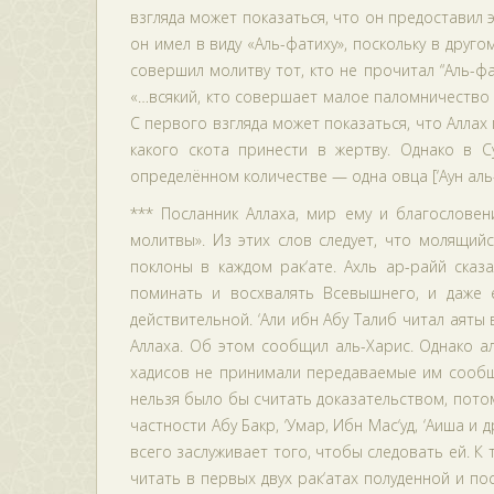
взгляда может показаться, что он предоставил 
он имел в виду «Аль-фатиху», поскольку в друго
совершил молитву тот, кто не прочитал “Аль-ф
«…всякий, кто совершает малое паломничество и
С первого взгляда может показаться, что Аллах
какого скота принести в жертву. Однако в С
определённом количестве — одна овца [‘Аун аль-
*** Посланник Аллаха, мир ему и благословен
молитвы». Из этих слов следует, что молящий
поклоны в каждом рак‘ате. Ахль ар-райй сказ
поминать и восхвалять Всевышнего, и даже е
действительной. ‘Али ибн Абу Талиб читал аяты 
Аллаха. Об этом сообщил аль-Харис. Однако 
хадисов не принимали передаваемые им сообщ
нельзя было бы считать доказательством, потом
частности Абу Бакр, ‘Умар, Ибн Мас‘уд, ‘Аиша и
всего заслуживает того, чтобы следовать ей. К 
читать в первых двух рак‘атах полуденной и по