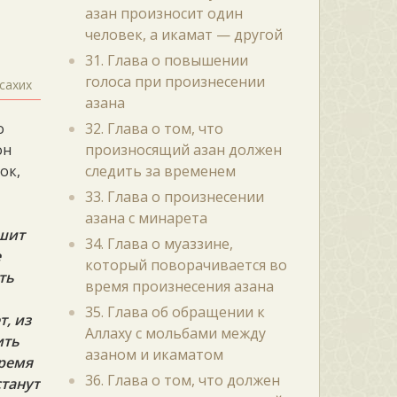
азан произносит один
человек, а икамат — другой
31. Глава о повышении
голоса при произнесении
сахих
азана
о
32. Глава о том, что
он
произносящий азан должен
ок,
следить за временем
33. Глава о произнесении
азана с минарета
ршит
34. Глава о муаззине,
е
который поворачивается во
ть
время произнесения азана
35. Глава об обращении к
т, из
Аллаху с мольбами между
ить
азаном и икаматом
время
36. Глава о том, что должен
станут