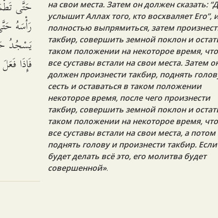
حَتَّى تَطْمَئ
на свои места. Затем он должен сказать: “
услышит Аллах того, кто восхваляет Его”, 
رَأْسَهُ حَتَّ
полностью выпрямиться, затем произнес
يَسْجُدُ حَتّ،
такбир, совершить земной поклон и остат
таком положении на некоторое время, чт
فَإِذَا فَعَ.
все суставы встали на свои места. Затем о
должен произнести такбир, поднять голов
сесть и оставаться в таком положении
некоторое время, после чего произнести
такбир, совершить земной поклон и остат
таком положении на некоторое время, чт
все суставы встали на свои места, а потом
поднять голову и произнести такбир. Если
будет делать всё это, его молитва будет
совершенной»
.