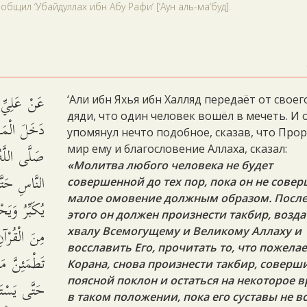
общил ‘Убайдуллах ибн Абу Рафи‘ [‘Аун аль-ма‘буд].
عَنْ عَلِيِّ
‘Али ибн Яхья ибн Халляд передаёт от своег
дяди, что один человек вошёл в мечеть. И 
دَخَلَ الْمَس
упомянул нечто подобное, сказав, что Прор
صَلَّى اللَّهُ
мир ему и благословение Аллаха, сказал:
«Молитва любого человека не будет
النَّاسِ حَتّ
совершенной до тех пор, пока он не сове
малое омовение должным образом. Посл
يُكَبِّرُ وَيَ
этого он должен произнести такбир, возда
مِنَ الْقُرْآن
хвалу Всемогущему и Великому Аллаху и
восславить Его, прочитать то, что пожелае
تَطْمَئِنَّ ،
Корана, снова произнести такбир, соверш
поясной поклон и остаться на некоторое 
حَتَّى يَسْتَو
в таком положении, пока его суставы не в