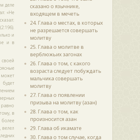
ом деле
сказано о язычнике,
ал: «Не
входящем в мечеть
сказал:
24. Глава о местах, в которых
2:196).
не разрешается совершать
олько и
молитву
ое и в
25. Глава о молитве в
верблюжьих загонах
й своей
26. Глава о том, с какого
оясные
возраста следует побуждать
а может
мальчика совершать
 будет
молитву
алением
27. Глава о появлении
верных
призыва на молитву (азан)
 равно
28. Глава о том, как
гому, в
произносится азан
, более
29. Глава об икамате
, велел
следних
30. Глава о том случае, когда