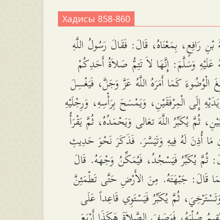
Хадисы 858-860
َ بْنِ رَافِعٍ، بِمَعْنَاهُ، قَالَ: فَقَالَ رَسُولُ اللَّهِ
 عَلَيْهِ وَسَلَّمَ: إِنَّهَا لاَ تَتِمُّ صَلاَةُ أَحَدِكُمْ
َ الْوُضُوءَ كَمَا أَمَرَهُ اللَّهُ عَزَّ وَجَلَّ، فَيَغْسِلَ
دَيْهِ إِلَى الْمِرْفَقَيْنِ، وَيَمْسَحَ بِرَأْسِهِ، وَرِجْلَيْهِ
يْنِ، ثُمَّ يُكَبِّرُ اللَّهَ تعَالى وَيَحْمَدُهُ، ثُمَّ يَقْرَأُ
نِ مَا أُذِنَ لَهُ فِيهِ وَتَيَسَّرَ. فَذَكَرَ نَحْوَ حَدِيثِ
َ: ثُمَّ يُكَبِّرُ فَيَسْجُدُ، فَيُمَكِّنُ وَجْهَهُ. قَالَ
بَّمَا قَالَ: جَبْهَتَهُ. مِنَ الأَرْضِ حَتَّى تَطْمَئِنَّ
تَسْتَرْخِيَ، ثُمَّ يُكَبِّرُ فَيَسْتَوِي قَاعِداً عَلَى
يُقِيمُ صُلْبَهُ، فَوَصَفَ الصَّلاَةَ هَكَذَا أَرْبَعَ