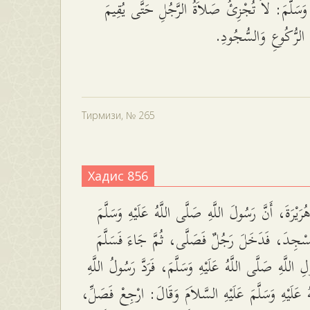
هِ وَسَلَّمَ: لاَ تُجْزِئُ صَلاَةُ الرَّجُلِ حَتَّى يُقِيمَ
ي الرُّكُوعِ وَالسُّجُودِ
Тирмизи, № 265
Хадис 856
َيْرَةَ، أَنَّ رَسُولَ اللَّهِ صَلَّى اللَّهُ عَلَيْهِ وَسَلَّمَ
سْجِدَ، فَدَخَلَ رَجُلٌ فَصَلَّى، ثُمَّ جَاءَ فَسَلَّمَ
اللَّهِ صَلَّى اللَّهُ عَلَيْهِ وَسَلَّمَ، فَرَدَّ رَسُولُ اللَّهِ
ُ عَلَيْهِ وَسَلَّمَ عَلَيْهِ السَّلاَمَ وَقَالَ: ارْجِعْ فَصَلِّ