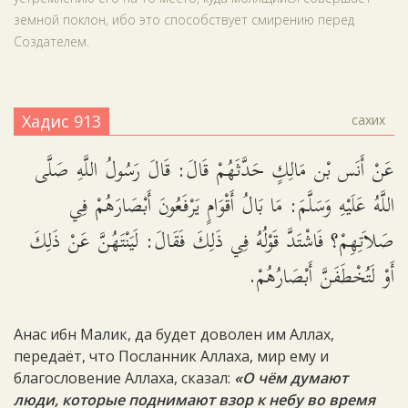
земной поклон, ибо это способствует смирению перед
Создателем.
Хадис 913
сахих
عَنْ أَنَس بْن مَالِكٍ حَدَّثَهُمْ قَالَ: قَالَ رَسُولُ اللَّهِ صَلَّى
اللَّهُ عَلَيْهِ وَسَلَّمَ: مَا بَالُ أَقْوَامٍ يَرْفَعُونَ أَبْصَارَهُمْ فِي
صَلاَتِهِمْ؟ فَاشْتَدَّ قَوْلُهُ فِي ذَلِكَ فَقَالَ: لَيَنْتَهُنَّ عَنْ ذَلِكَ
أَوْ لَتُخْطَفَنَّ أَبْصَارُهُمْ.
Анас ибн Малик, да будет доволен им Аллах,
передаёт, что Посланник Аллаха, мир ему и
благословение Аллаха, сказал:
«О чём думают
люди, которые поднимают взор к небу во время