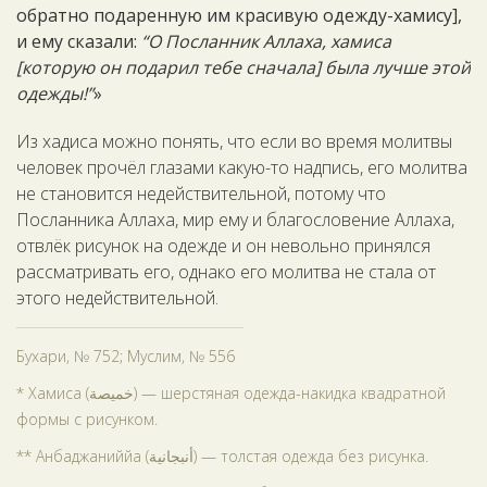
обратно подаренную им красивую одежду-хамису],
и ему сказали:
“О Посланник Аллаха, хамиса
[которую он подарил тебе сначала] была лучше этой
одежды!”
»
Из хадиса можно понять, что если во время молитвы
человек прочёл глазами какую-то надпись, его молитва
не становится недействительной, потому что
Посланника Аллаха, мир ему и благословение Аллаха,
отвлёк рисунок на одежде и он невольно принялся
рассматривать его, однако его молитва не стала от
этого недействительной.
Бухари, № 752; Муслим, № 556
* Хамиса (خميصة) — шерстяная одежда-накидка квадратной
формы с рисунком.
** Анбаджаниййа (أنبجانية) — толстая одежда без рисунка.