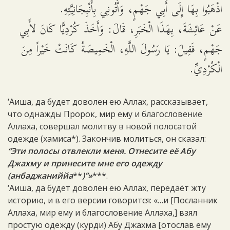
اذْهَبُوا بِهَا إِلَى أَبِي جَهْمٍ، وَأْتُونِي بِأَنْبِجَانِيَّتِهِ.
عَنْ عَائِشَةَ، بِهَذَا الْخَبَرِ، قَالَ: وَأَخَذَ كُرْدِيًّا كَانَ لأَبِي
جَهْمٍ، فَقِيلَ: يَا رَسُولَ اللَّهِ، الْخَمِيصَةُ كَانَتْ خَيْراً مِنَ
الْكُرْدِيِّ.
‘Аиша, да будет доволен ею Аллах, рассказывает,
что однажды Пророк, мир ему и благословение
Аллаха, совершал молитву в новой полосатой
одежде (хамиса*). Закончив молиться, он сказал:
“Эти полосы отвлекли меня. Отнесите её Абу
Джахму и принесите мне его одежду
(анбаджаниййа
**
)”»
***.
‘Аиша, да будет доволен ею Аллах, передаёт жту
историю, и в его версии говорится: «…и [Посланник
Аллаха, мир ему и благословение Аллаха,] взял
простую одежду (курди) Абу Джахма [отослав ему