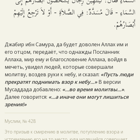
السَّمَاءِ فَقَالَ: لَيَنْتَهِيَنَّ رِجَالٌ يَشْخَصُونَ أَبْصَارَهُمْ إِلَى
السَّمَاءِ - قَالَ مُسَدَّدٌ: فِي الصَّلاَةِ - أَوْ لاَ تَرْجِعُ إِلَيْهِمْ
أَبْصَارُهُمْ.
Джабир ибн Самура, да будет доволен Аллах им и
его отцом, передаёт, что однажды Посланник
Аллаха, мир ему и благословение Аллаха, войдя в
мечеть, увидел людей, которые совершали
молитву, воздев руки к небу, и сказал:
«Пусть люди
прекратят поднимать взор к небу…»
В версии
Мусаддада добавлено:
«…во время молитвы…»
.
Далее говорится:
«…а иначе они могут лишиться
зрения!»
Муслим, № 428
Это призыв к смирению в молитве, потуплению взора и
устремлению его на то место, куда молящийся совершает