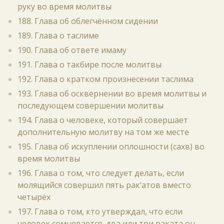
руку во время молитвы
188. Глава об облегчённом сидении
189. Глава о таслиме
190. Глава об ответе имаму
191. Глава о такбире после молитвы
192. Глава о кратком произнесении таслима
193. Глава об осквернении во время молитвы и
последующем совершении молитвы
194. Глава о человеке, который совершает
дополнительную молитву на том же месте
195. Глава об искуплении оплошности (сахв) во
время молитвы
196. Глава о том, что следует делать, если
молящийся совершил пять рак‘атов вместо
четырёх
197. Глава о том, кто утверждал, что если
человек сомневается, два или три раката он