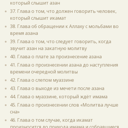
который слышит азан
37. Глава о том, что должен говорить человек,
который слышит икамат
38. Глава об обращении к Аллаху с мольбами во
время азана
39. Глава о том, что следует говорить, когда
звучит азан на закатную молитву
40. Глава о плате за произнесение азана
41. Глава о произнесении азана до наступления
времени очередной молитвы
42. Глава о слепом муаззине
43. Глава о выходе из мечети после азана
44. Глава о муаззине, который ждёт имама
45. Глава о произнесении слов «Молитва лучше
сна»
46. Глава о том случае, когда икамат
произносится до прихода имама и собравшиеся