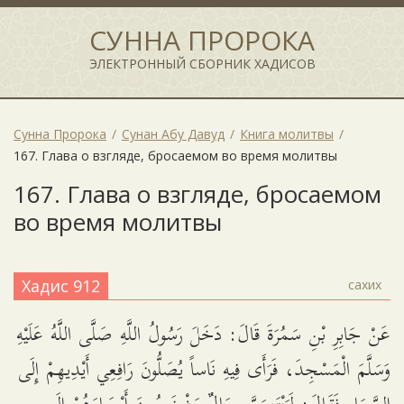
СУННА ПРОРОКА
ЭЛЕКТРОННЫЙ СБОРНИК ХАДИСОВ
Сунна Пророка
Сунан Абу Давуд
Книга молитвы
167. Глава о взгляде, бросаемом во время молитвы
167. Глава о взгляде, бросаемом
во время молитвы
Хадис 912
сахих
عَنْ جَابِرِ بْنِ سَمُرَةَ قَالَ: دَخَلَ رَسُولُ اللَّهِ صَلَّى اللَّهُ عَلَيْهِ
وَسَلَّمَ الْمَسْجِدَ، فَرَأَى فِيهِ نَاساً يُصَلُّونَ رَافِعِي أَيْدِيهِمْ إِلَى