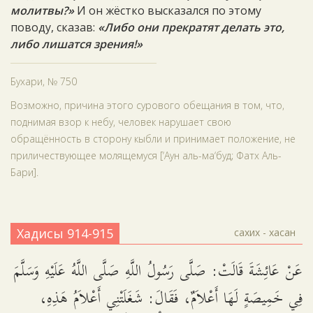
молитвы?»
И он жёстко высказался по этому
поводу, сказав:
«Либо они прекратят делать это,
либо лишатся зрения!»
Бухари, № 750
Возможно, причина этого сурового обещания в том, что,
поднимая взор к небу, человек нарушает свою
обращённость в сторону кыбли и принимает положение, не
приличествующее молящемуся [‘Аун аль-ма‘буд; Фатх Аль-
Бари].
Хадисы 914-915
сахих - хасан
عَنْ عَائِشَةَ قَالَتْ: صَلَّى رَسُولُ اللَّهِ صَلَّى اللَّهُ عَلَيْهِ وَسَلَّمَ
فِي خَمِيصَةٍ لَهَا أَعْلاَمٌ، فَقَالَ: شَغَلَتْنِي أَعْلاَمُ هَذِهِ،