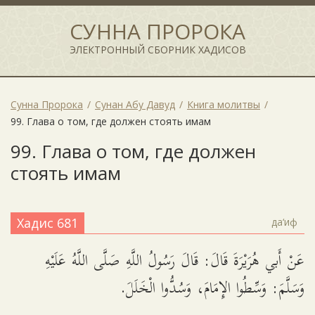
СУННА ПРОРОКА
ЭЛЕКТРОННЫЙ СБОРНИК ХАДИСОВ
Сунна Пророка
Сунан Абу Давуд
Книга молитвы
99. Глава о том, где должен стоять имам
99. Глава о том, где должен
стоять имам
Хадис 681
да‘иф
عَنْ أَبي هُرَيْرَةَ قَالَ: قَالَ رَسُولُ اللَّهِ صَلَّى اللَّهُ عَلَيْهِ
وَسَلَّمَ: وَسِّطُوا الإِمَامَ، وَسُدُّوا الْخَلَلَ.