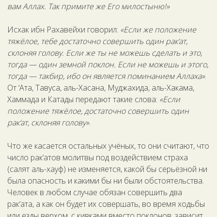
вам Аллах. Так примите же Его милостыню!»
Исхак ибн Рахавейхи говорил:
«Если же положение
тяжёлое, тебе достаточно совершить один рак‘ат,
склоняя голову. Если же ты не можешь сделать и это,
тогда — один земной поклон. Если не можешь и этого,
тогда — такбир, ибо он является поминанием Аллаха»
.
От ‘Ата, Тавуса, аль-Хасана, Муджахида, аль-Хакама,
Хаммада и Катады передают такие слова:
«Если
положение тяжёлое, достаточно совершить один
рак‘ат, склоняя голову»
.
Что же касается остальных учёных, то они считают, что
число рак‘атов молитвы под воздействием страха
(салят аль-хауф) не изменяется, какой бы серьёзной ни
была опасность и какими бы ни были обстоятельства.
Человек в любом случае обязан совершить два
рак‘ата, а как он будет их совершать, во время ходьбы
или езды верхом, с кивками вместо поклонов, зависит