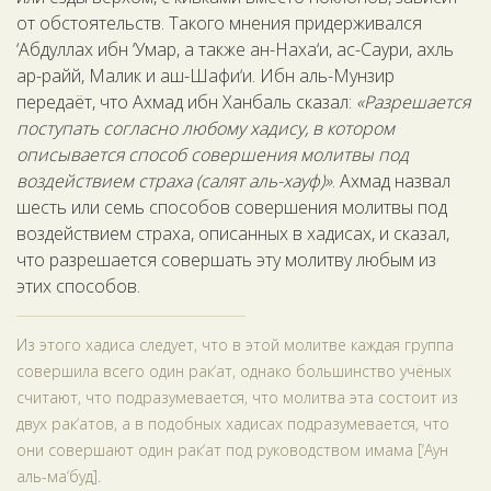
от обстоятельств. Такого мнения придерживался
‘Абдуллах ибн ‘Умар, а также ан-Наха‘и, ас-Саури, ахль
ар-райй, Малик и аш-Шафи‘и. Ибн аль-Мунзир
передаёт, что Ахмад ибн Ханбаль сказал:
«Разрешается
поступать согласно любому хадису, в котором
описывается способ совершения молитвы под
воздействием страха (салят аль-хауф)»
. Ахмад назвал
шесть или семь способов совершения молитвы под
воздействием страха, описанных в хадисах, и сказал,
что разрешается совершать эту молитву любым из
этих способов.
Из этого хадиса следует, что в этой молитве каждая группа
совершила всего один рак‘ат, однако большинство учёных
считают, что подразумевается, что молитва эта состоит из
двух рак‘атов, а в подобных хадисах подразумевается, что
они совершают один рак‘ат под руководством имама [‘Аун
аль-ма‘буд].