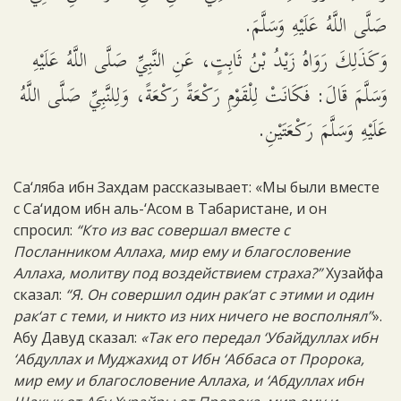
صَلَّى اللَّهُ عَلَيْهِ وَسَلَّمَ.
وَكَذَلِكَ رَوَاهُ زَيْدُ بْنُ ثَابِتٍ، عَنِ النَّبِيِّ صَلَّى اللَّهُ عَلَيْهِ
وَسَلَّمَ قَالَ: فَكَانَتْ لِلْقَوْمِ رَكْعَةً رَكْعَةً، وَلِلنَّبِيِّ صَلَّى اللَّهُ
عَلَيْهِ وَسَلَّمَ رَكْعَتَيْنِ.
Са‘ляба ибн Захдам рассказывает: «Мы были вместе
с Са‘идом ибн аль-‘Асом в Табаристане, и он
спросил:
“Кто из вас совершал вместе с
Посланником Аллаха, мир ему и благословение
Аллаха, молитву под воздействием страха?”
Хузайфа
сказал:
“Я. Он совершил один рак‘ат с этими и один
рак‘ат с теми, и никто из них ничего не восполнял”
».
Абу Давуд сказал:
«Так его передал ‘Убайдуллах ибн
‘Абдуллах и Муджахид от Ибн ‘Аббаса от Пророка,
мир ему и благословение Аллаха, и ‘Абдуллах ибн