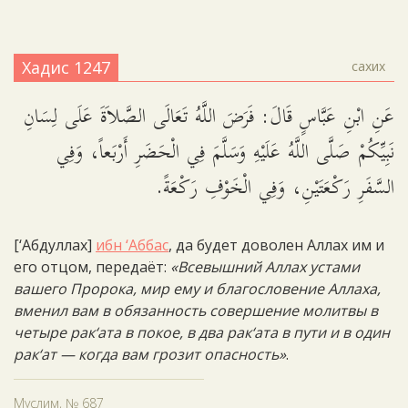
Хадис 1247
сахих
عَنِ ابْنِ عَبَّاسٍ قَالَ: فَرَضَ اللَّهُ تَعَالَى الصَّلاَةَ عَلَى لِسَانِ
نَبِيِّكُمْ صَلَّى اللَّهُ عَلَيْهِ وَسَلَّمَ فِي الْحَضَرِ أَرْبَعاً، وَفِي
السَّفَرِ رَكْعَتَيْنِ، وَفِي الْخَوْفِ رَكْعَةً.
[‘Абдуллах]
ибн ‘Аббас
, да будет доволен Аллах им и
его отцом, передаёт:
«Всевышний Аллах устами
вашего Пророка, мир ему и благословение Аллаха,
вменил вам в обязанность совершение молитвы в
четыре рак‘ата в покое, в два рак‘ата в пути и в один
рак‘ат — когда вам грозит опасность»
.
Муслим, № 687