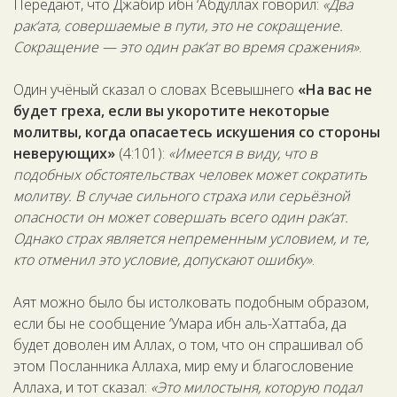
Передают, что Джабир ибн ‘Абдуллах говорил:
«Два
рак‘ата, совершаемые в пути, это не сокращение.
Сокращение — это один рак‘ат во время сражения»
.
Один учёный сказал о словах Всевышнего
«На вас не
будет греха, если вы укоротите некоторые
молитвы, когда опасаетесь искушения со стороны
неверующих»
(4:101):
«Имеется в виду, что в
подобных обстоятельствах человек может сократить
молитву. В случае сильного страха или серьёзной
опасности он может совершать всего один рак‘ат.
Однако страх является непременным условием, и те,
кто отменил это условие, допускают ошибку»
.
Аят можно было бы истолковать подобным образом,
если бы не сообщение ‘Умара ибн аль-Хаттаба, да
будет доволен им Аллах, о том, что он спрашивал об
этом Посланника Аллаха, мир ему и благословение
Аллаха, и тот сказал:
«Это милостыня, которую подал