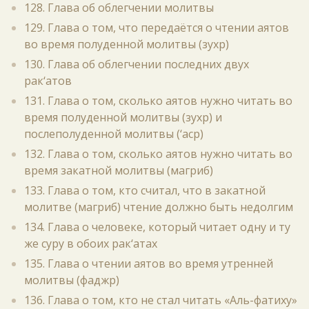
128. Глава об облегчении молитвы
129. Глава о том, что передаётся о чтении аятов
во время полуденной молитвы (зухр)
130. Глава об облегчении последних двух
рак‘атов
131. Глава о том, сколько аятов нужно читать во
время полуденной молитвы (зухр) и
послеполуденной молитвы (‘аср)
132. Глава о том, сколько аятов нужно читать во
время закатной молитвы (магриб)
133. Глава о том, кто считал, что в закатной
молитве (магриб) чтение должно быть недолгим
134. Глава о человеке, который читает одну и ту
же суру в обоих рак‘атах
135. Глава о чтении аятов во время утренней
молитвы (фаджр)
136. Глава о том, кто не стал читать «Аль-фатиху»