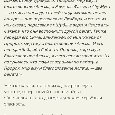
Шакык от Абу Хурайры от Пророка, мир ему и
благословение Аллаха, и Язид аль-Факыр и Абу Муса
— из числа последователей сподвижников, не аль-
Аш‘ари — они передавали от Джабира, и кто-то из
них сказал, передавая от Шу‘бы в версии Язида аль-
Факыра, что они восполнили другой рак‘ат. Так же
передал его Симак аль-Ханафи от Ибн ‘Умара от
Пророка, мир ему и благословение Аллаха. И его
передал Зейд ибн Сабит от Пророка, мир ему и
благословение Аллаха, и в его версии говорится: “И
получилось, что люди совершили по рак‘ату, а
Пророк, мир ему и благословение Аллаха, — два
рак‘ата”»
.
Учёные сказали, что в этом хадисе речь идёт о
молитве, совершаемой в чрезвычайных
обстоятельствах, когда людям угрожает серьёзная
опасность.