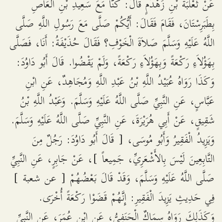
عَنْ ثَعْلَبَةَ بْنِ زَهْدَمٍ قَالَ: كُنَّا مَعَ سَعِيدِ بْنِ الْعَاصِ
بِطَبَرِسْتَانَ، فَقَامَ فَقَالَ: أَيُّكُمْ صَلَّى مَعَ رَسُولِ اللَّهِ صَلَّى
اللَّهُ عَلَيْهِ وَسَلَّمَ صَلاَةَ الْخَوْفِ؟ فَقَالَ حُذَيْفَةُ: أَنَا، فَصَلَّى
بِهَؤُلاَءِ رَكْعَةً وَبِهَؤُلاَءِ رَكْعَةً، وَلَمْ يَقْضُوا. قَالَ أَبُو دَاوُدَ:
وَكَذَا رَوَاهُ عُبَيْدُ اللَّهِ بْنُ عَبْدِ اللَّهِ وَمُجَاهِدٌ، عَنِ ابْنِ
عَبَّاسٍ، عَنِ النَّبِيِّ صَلَّى اللَّهُ عَلَيْهِ وَسَلَّمَ. وَعَبْدُ اللَّهِ بْنُ
شَقِيقٍ، عَنْ أَبِي هُرَيْرَةَ، عَنِ النَّبِيِّ صَلَّى اللَّهُ عَلَيْهِ وَسَلَّمَ.
وَيَزِيدُ الْفَقِيرُ وَأَبُو مُوسَى، [ قَالَ أَبُو دَاوُدَ: رَجُلٌ مِنَ
التَّابِعِينَ لَيْسَ بِالأَشْعَرِيِّ، جَمِيعاً ]، عَنْ جَابِرٍ، عَنِ النَّبِيِّ
صَلَّى اللَّهُ عَلَيْهِ وَسَلَّمَ، وَقَدْ قَالَ بَعْضُهُمْ [ عن شعبة ]
فِي حَدِيثِ يَزِيدَ الْفَقِيرِ: إِنَّهُمْ قَضَوْا رَكْعَةً أُخْرَى.
وَكَذَلِكَ رَوَاهُ سِمَاكٌ الْحَنَفِيُّ، عَنِ ابْنِ عُمَرَ، عَنِ النَّبِيِّ