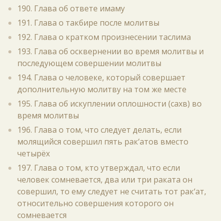
190. Глава об ответе имаму
191. Глава о такбире после молитвы
192. Глава о кратком произнесении таслима
193. Глава об осквернении во время молитвы и
последующем совершении молитвы
194. Глава о человеке, который совершает
дополнительную молитву на том же месте
195. Глава об искуплении оплошности (сахв) во
время молитвы
196. Глава о том, что следует делать, если
молящийся совершил пять рак‘атов вместо
четырёх
197. Глава о том, кто утверждал, что если
человек сомневается, два или три раката он
совершил, то ему следует не считать тот рак‘ат,
относительно совершения которого он
сомневается