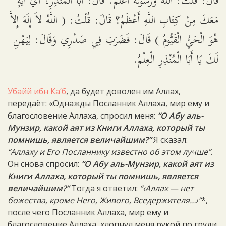
قَالَ: قُلْتُ: اللَّهُ وَرَسُولُهُ أَعْلَمُ. قَالَ: أَبَا الْمُنْذِرِ، أَيُّ آيَةٍ
مَعَكَ مِنْ كِتَابِ اللَّهِ أَعْظَمُ؟ قَالَ: قُلْتُ: ( اللَّهُ لاَ إِلَهَ إِلاَّ
هُوَ الْحَيُّ الْقَيُّومُ ) قَالَ: فَضَرَبَ فِي صَدْرِي وَقَالَ: لِيَهْنِ
لَكَ يَا أَبَا الْمُنْذِرِ الْعِلْمُ.
Убайй ибн Ка‘б
, да будет доволен им Аллах,
передаёт: «Однажды Посланник Аллаха, мир ему и
благословение Аллаха, спросил меня:
“О Абу аль-
Мунзир, какой аят из Книги Аллаха, который ты
помнишь, является величайшим?”
Я сказал:
“Аллаху и Его Посланнику известно об этом лучше”
.
Он снова спросил:
“О Абу аль-Мунзир, какой аят из
Книги Аллаха, который ты помнишь, является
величайшим?”
Тогда я ответил:
“‹Аллах — нет
божества, кроме Него, Живого, Вседержителя…›”
*,
после чего Посланник Аллаха, мир ему и
благословение Аллаха, хлопнул меня рукой по груди