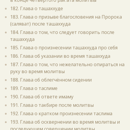
в конце четвёртого рак‘ата молитвы
182. Глава о ташаххуде
183. Глава о призыве благословения на Пророка
(саляват) после ташаххуда
184. Глава о том, что следует говорить после
ташаххуда
185. Глава о произнесении ташаххуда про себя
186. Глава об указании во время ташаххуда
187. Глава о том, что нежелательно опираться на
руку во время молитвы
188. Глава об облегчённом сидении
189. Глава о таслиме
190. Глава об ответе имаму
191. Глава о такбире после молитвы
192. Глава о кратком произнесении таслима
193. Глава об осквернении во время молитвы и
последующем совершении молитвы