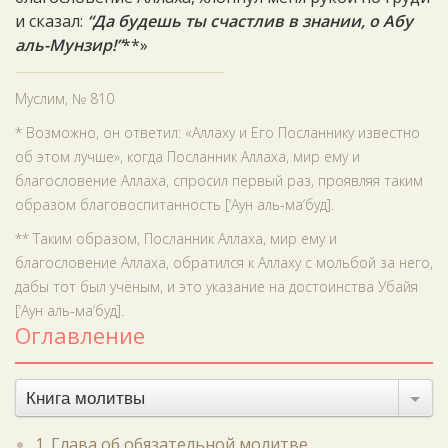
и сказал:
“Да будешь ты счастлив в знании, о Абу
аль-Мунзир!”
**»
Муслим, № 810
* Возможно, он ответил: «Аллаху и Его Посланнику известно
об этом лучше», когда Посланник Аллаха, мир ему и
благословение Аллаха, спросил первый раз, проявляя таким
образом благовоспитанность [‘Аун аль-ма‘буд].
** Таким образом, Посланник Аллаха, мир ему и
благословение Аллаха, обратился к Аллаху с мольбой за него,
дабы тот был учёным, и это указание на достоинства Убайя
[‘Аун аль-ма‘буд].
Оглавление
Книга молитвы
1. Глава об обязательной молитве