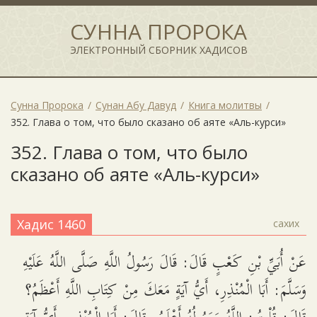
СУННА ПРОРОКА
ЭЛЕКТРОННЫЙ СБОРНИК ХАДИСОВ
Сунна Пророка
Сунан Абу Давуд
Книга молитвы
352. Глава о том, что было сказано об аяте «Аль-курси»
352. Глава о том, что было
сказано об аяте «Аль-курси»
Хадис 1460
сахих
عَنْ أُبَيِّ بْنِ كَعْبٍ قَالَ: قَالَ رَسُولُ اللَّهِ صَلَّى اللَّهُ عَلَيْهِ
وَسَلَّمَ: أَبَا الْمُنْذِرِ، أَيُّ آيَةٍ مَعَكَ مِنْ كِتَابِ اللَّهِ أَعْظَمُ؟