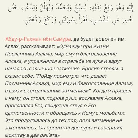
إِلَيْهِ وَهُوَ رَافِعٌ يَدَيْهِ، يُسَبِّحُ وَيُحَمِّدُ وَيُهَلِّلُ وَيَدْعُو، حَتَّى
حُسِرَ عَنِ الشَّمْسِ، فَقَرَأَ بِسُورَتَيْنِ وَرَكَعَ رَكْعَتَيْنِ.
‘Абду-р-Рахман ибн Самура
, да будет доволен им
Аллах, рассказывает:
«Однажды при жизни
Посланника Аллаха, мир ему и благословение
Аллаха, я упражнялся в стрельбе из лука и вдруг
началось солнечное затмение. Бросив стрелы, я
сказал себе: “Пойду посмотрю, что делает
Посланник Аллаха, мир ему и благословение Аллаха,
в связи с сегодняшним затмением”. Когда я пришёл
к нему, он стоял, подняв руки, восхваляя Аллаха,
прославляя Его, свидетельствуя о Его
единственности и обращаясь к Нему с мольбами.
Это продолжалось до тех пор, пока затмение не
закончилось. Он прочитал две суры и совершил
молитву в два рак‘ата»
.