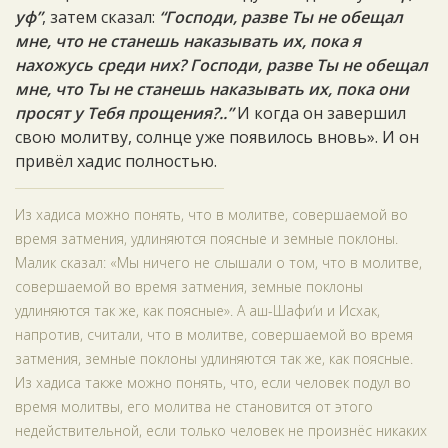
уф”
, затем сказал:
“Господи, разве Ты не обещал
мне, что не станешь наказывать их, пока я
нахожусь среди них? Господи, разве Ты не обещал
мне, что Ты не станешь наказывать их, пока они
просят у Тебя прощения?..”
И когда он завершил
свою молитву, солнце уже появилось вновь». И он
привёл хадис полностью.
Из хадиса можно понять, что в молитве, совершаемой во
время затмения, удлиняются поясные и земные поклоны.
Малик сказал: «Мы ничего не слышали о том, что в молитве,
совершаемой во время затмения, земные поклоны
удлиняются так же, как поясные». А аш-Шафи‘и и Исхак,
напротив, считали, что в молитве, совершаемой во время
затмения, земные поклоны удлиняются так же, как поясные.
Из хадиса также можно понять, что, если человек подул во
время молитвы, его молитва не становится от этого
недействительной, если только человек не произнёс никаких