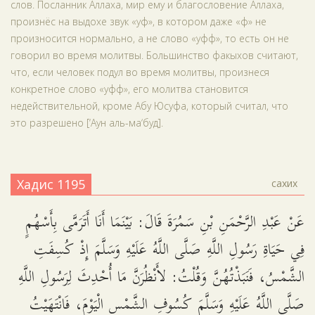
слов. Посланник Аллаха, мир ему и благословение Аллаха,
произнёс на выдохе звук «уф», в котором даже «ф» не
произносится нормально, а не слово «уфф», то есть он не
говорил во время молитвы. Большинство факыхов считают,
что, если человек подул во время молитвы, произнеся
конкретное слово «уфф», его молитва становится
недействительной, кроме Абу Юсуфа, который считал, что
это разрешено [‘Аун аль-ма‘буд].
Хадис 1195
сахих
عَنْ عَبْدِ الرَّحْمَنِ بْنِ سَمُرَةَ قَالَ: بَيْنَمَا أَنَا أَتَرَمَّى بِأَسْهُمٍ
فِي حَيَاةِ رَسُولِ اللَّهِ صَلَّى اللَّهُ عَلَيْهِ وَسَلَّمَ إِذْ كُسِفَتِ
الشَّمْسُ، فَنَبَذْتُهُنَّ وَقُلْتُ: لأَنْظُرَنَّ مَا أُحْدِثَ لِرَسُولِ اللَّهِ
صَلَّى اللَّهُ عَلَيْهِ وَسَلَّمَ كُسُوفِ الشَّمْسِ الْيَوْمَ، فَانْتَهَيْتُ