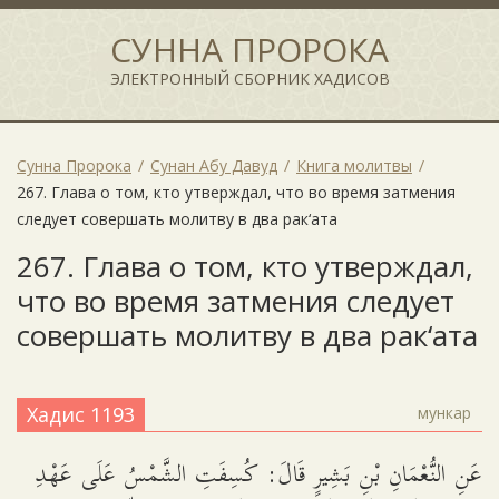
СУННА ПРОРОКА
ЭЛЕКТРОННЫЙ СБОРНИК ХАДИСОВ
Сунна Пророка
Сунан Абу Давуд
Книга молитвы
267. Глава о том, кто утверждал, что во время затмения
следует совершать молитву в два рак‘ата
267. Глава о том, кто утверждал,
что во время затмения следует
совершать молитву в два рак‘ата
Хадис 1193
мункар
عَنِ النُّعْمَانِ بْنِ بَشِيرٍ قَالَ: كُسِفَتِ الشَّمْسُ عَلَى عَهْدِ