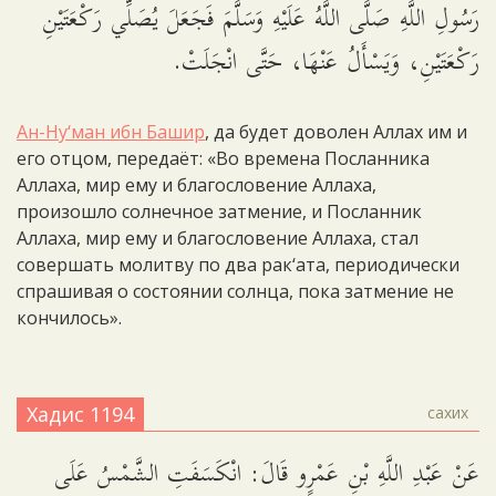
رَسُولِ اللَّهِ صَلَّى اللَّهُ عَلَيْهِ وَسَلَّمَ فَجَعَلَ يُصَلِّي رَكْعَتَيْنِ
رَكْعَتَيْنِ، وَيَسْأَلُ عَنْهَا، حَتَّى انْجَلَتْ.
Ан-Ну‘ман ибн Башир
, да будет доволен Аллах им и
его отцом, передаёт: «Во времена Посланника
Аллаха, мир ему и благословение Аллаха,
произошло солнечное затмение, и Посланник
Аллаха, мир ему и благословение Аллаха, стал
совершать молитву по два рак‘ата, периодически
спрашивая о состоянии солнца, пока затмение не
кончилось».
Хадис 1194
сахих
عَنْ عَبْدِ اللَّهِ بْنِ عَمْرٍو قَالَ: انْكَسَفَتِ الشَّمْسُ عَلَى