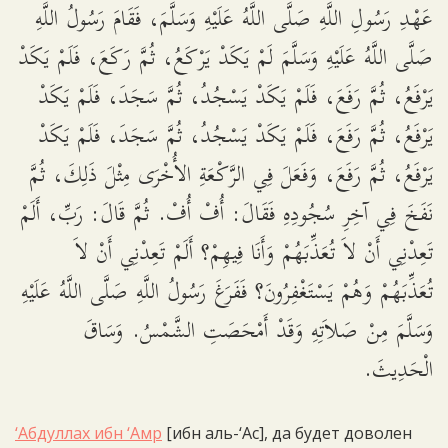
عَهْدِ رَسُولِ اللَّهِ صَلَّى اللَّهُ عَلَيْهِ وَسَلَّمَ، فَقَامَ رَسُولُ اللَّهِ
صَلَّى اللَّهُ عَلَيْهِ وَسَلَّمَ لَمْ يَكَدْ يَرْكَعُ، ثُمَّ رَكَعَ، فَلَمْ يَكَدْ
يَرْفَعُ، ثُمَّ رَفَعَ، فَلَمْ يَكَدْ يَسْجُدُ، ثُمَّ سَجَدَ، فَلَمْ يَكَدْ
يَرْفَعُ، ثُمَّ رَفَعَ، فَلَمْ يَكَدْ يَسْجُدُ، ثُمَّ سَجَدَ، فَلَمْ يَكَدْ
يَرْفَعُ، ثُمَّ رَفَعَ، وَفَعَلَ فِي الرَّكْعَةِ الأُخْرَى مِثْلَ ذَلِكَ، ثُمَّ
نَفَخَ فِي آخِرِ سُجُودِهِ فَقَالَ: أُفْ أُفْ. ثُمَّ قَالَ: رَبِّ، أَلَمْ
تَعِدْنِي أَنْ لاَ تُعَذِّبَهُمْ وَأَنَا فِيهِمْ؟ أَلَمْ تَعِدْنِي أَنْ لاَ
تُعَذِّبَهُمْ وَهُمْ يَسْتَغْفِرُونَ؟ فَفَرَغَ رَسُولُ اللَّهِ صَلَّى اللَّهُ عَلَيْهِ
وَسَلَّمَ مِنْ صَلاَتِهِ وَقَدْ أَمْحَصَتِ الشَّمْسُ. وَسَاقَ
الْحَدِيثَ.
‘Абдуллах ибн ‘Амр
[ибн аль-‘Ас], да будет доволен