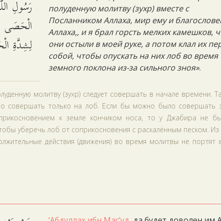
رَسُولِ اللَّ
полуденную молитву (зухр) вместе с
الْحَصَى لِتَ
Посланником Аллаха, мир ему и благослов
Аллаха,, и я брал горсть мелких камешков, 
لِشِدَّةِ الْح.
они остыли в моей руке, а потом клал их пе
собой, чтобы опускать на них лоб во время
земного поклона из-за сильного зноя»
.
олуденную молитву (зухр) следует совершать в начале времени. Т
но совершать только на лоб. Если бы можно было совершать 
я прикосновением к земле кончиком носа, то у Джабира не б
 чтобы уберечь лоб от соприкосновения с раскалённым песком. Из
лжительные действия (движения) во время молитвы не портят е
‘Абдуллах ибн Мас‘уд
, да будет доволен им 