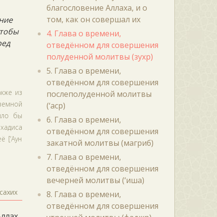
благословение Аллаха, и о
том, как он совершал их
ение
чтобы
4. Глава о времени,
ред
отведённом для совершения
полуденной молитвы (зухр)
5. Глава о времени,
отведённом для совершения
акже из
послеполуденной молитвы
земной
(‘аср)
ыло бы
6. Глава о времени,
 хадиса
отведённом для совершения
ё [‘Аун
закатной молитвы (магриб)
7. Глава о времени,
отведённом для совершения
вечерней молитвы (‘иша)
сахих
8. Глава о времени,
отведённом для совершения
Аллах,