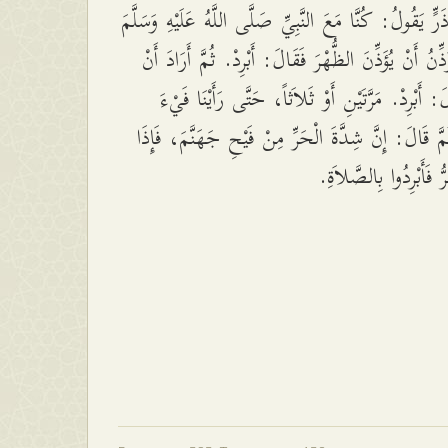
ٍ يَقُولُ: كُنَّا مَعَ النَّبِيِّ صَلَّى اللَّهُ عَلَيْهِ وَسَلَّمَ
ؤَذِّنُ أَنْ يُؤَذِّنَ الظُّهْرَ فَقَالَ: أَبْرِدْ. ثُمَّ أَرَادَ أَنْ
لَ: أَبْرِدْ. مَرَّتَيْنِ أَوْ ثَلاَثاً، حَتَّى رَأَيْنَا فَيْءَ
مَّ قَالَ: إِنَّ شِدَّةَ الْحَرِّ مِنْ فَيْحِ جَهَنَّمَ، فَإِذَا
رُّ فَأَبْرِدُوا بِالصَّلاَةِ