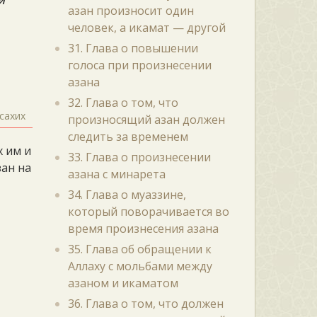
й
азан произносит один
человек, а икамат — другой
31. Глава о повышении
голоса при произнесении
азана
32. Глава о том, что
сахих
произносящий азан должен
следить за временем
х им и
33. Глава о произнесении
зан на
азана с минарета
34. Глава о муаззине,
который поворачивается во
время произнесения азана
35. Глава об обращении к
Аллаху с мольбами между
азаном и икаматом
36. Глава о том, что должен