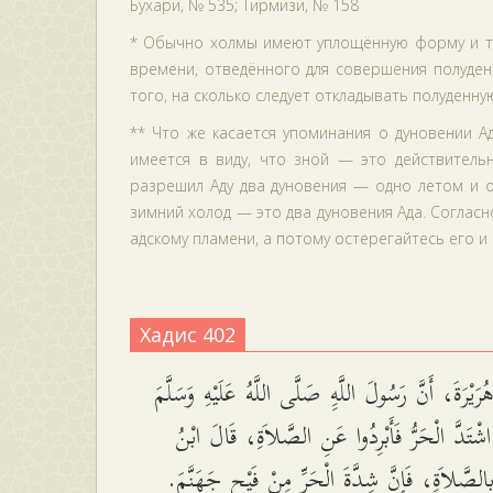
Бухари, № 535; Тирмизи, № 158
* Обычно холмы имеют уплощённую форму и те
времени, отведённого для совершения полуде
того, на сколько следует откладывать полуденную
** Что же касается упоминания о дуновении А
имеется в виду, что зной — это действитель
разрешил Аду два дуновения — одно летом и о
зимний холод — это два дуновения Ада. Соглас
адскому пламени, а потому остерегайтесь его и 
Хадис 402
َيْرَةَ، أَنَّ رَسُولَ اللَّهِِ صَلَّى اللَّهُ عَلَيْهِ وَسَلَّمَ
شْتَدَّ الْحَرُّ فَأَبْرِدُوا عَنِ الصَّلاَةِ، قَالَ ابْنُ
الصَّلاَةِ، فَإِنَّ شِدَّةَ الْحَرِّ مِنْ فَيْحِ جَهَنَّمَ