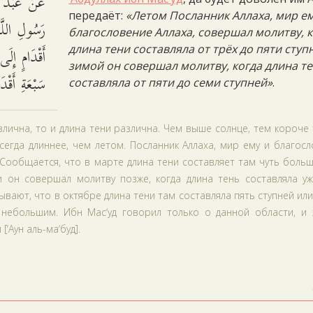
عَنْ عَبْد ا
передаёт:
«Летом Посланник Аллаха, мир ем
رَسُولِ اللَّه
благословение Аллаха, совершал молитву, 
أَقْدَامٍ إِل
длина тени составляла от трёх до пяти ступн
зимой он совершал молитву, когда длина т
سَبْعَةِ أَقْد.
составляла от пяти до семи ступней»
.
лична, то и длина тени различна. Чем выше солнце, тем короче 
сегда длиннее, чем летом. Посланник Аллаха, мир ему и благос
 Сообщается, что в марте длина тени составляет там чуть боль
и он совершал молитву позже, когда длина тень составляла уж
зывают, что в октябре длина тени там составляла пять ступней или
небольшим. Ибн Мас‘уд говорил только о данной области, и 
‘Аун аль-ма‘буд].