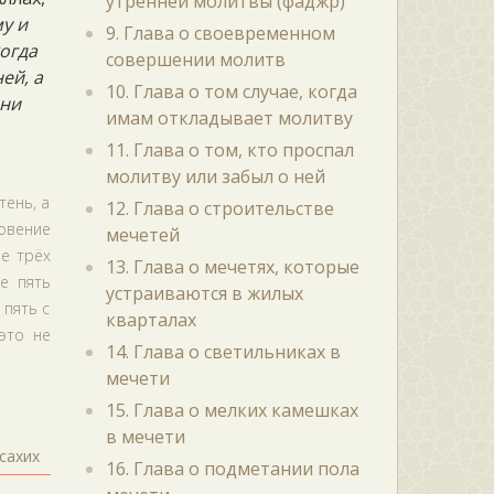
утренней молитвы (фаджр)
у и
9. Глава о своевременном
когда
совершении молитв
ей, а
10. Глава о том случае, когда
ени
имам откладывает молитву
11. Глава о том, кто проспал
молитву или забыл о ней
тень, а
12. Глава о строительстве
ловение
мечетей
ше трёх
13. Глава о мечетях, которые
е пять
устраиваются в жилых
 пять с
кварталах
это не
14. Глава о светильниках в
мечети
15. Глава о мелких камешках
в мечети
сахих
16. Глава о подметании пола