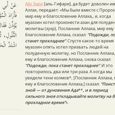
عَنْ أَبي ذَرّ
Абу Зарр
[аль-Гифари], да будет доволен и
Аллах, передаёт: «Мы были вместе с Проро
فَأَرَادَ الْمُ
мир ему и благословение Аллаха,, и, когда
يُؤَذِّنَ فَقَا
муаззин хотел произнести азан для полуде
молитвы (зухр), Посланник Аллаха, мир ему
التُّلُولِ، ثُ
благословение Аллаха, сказал:
“Подожди, п
станет прохладнее”
. Спустя какое-то время
اشْتَدَّ الْحَ.
муаззин опять хотел призвать людей на
полуденную молитву, но Посланник Аллаха
ему и благословение Аллаха, снова сказал:
“Подожди, пока станет прохладнее”
. И это
повторилось два или три раза. А когда мы
увидели тени холмов*, [Посланник Аллаха,
ему и благословение Аллаха,] сказал:
“Поист
зной — от дуновения Ада
**
, и в период
сильного зноя откладывайте молитву на 
прохладное время”
».