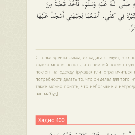
هِ صَلَّى اللَّهُ عَلَيْهِ وَسَلَّمَ، فَآخُذُ قَبْضَةً مِنَ
بْرُدَ فِي كَفِّي، أَضَعُهَا لِجَبْهَتِي أَسْجُدُ عَلَيْهَا
َرِّ
С точки зрения фикха, из хадиса следует, что п
хадиса можно понять, что земной поклон нуж
поклон на одежду (рукава) или ограничитьс
потребности делать то, что он делал для того,
также можно понять, что небольшие и непродо
аль-ма‘буд].
Хадис 400