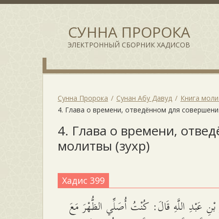
СУННА ПРОРОКА
ЭЛЕКТРОННЫЙ СБОРНИК ХАДИСОВ
Сунна Пророка
Сунан Абу Давуд
Книга мол
4. Глава о времени, отведённом для совершени
4. Глава о времени, отв
молитвы (зухр)
Хадис 399
بْنِ عَبْدِ اللَّهِ قَالَ: كُنْتُ أُصَلِّي الظُّهْرَ مَعَ