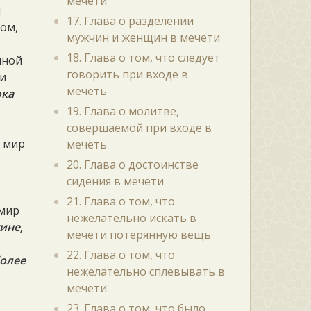
мечети
м
17. Глава о разделении
ком,
мужчин и женщин в мечети
18. Глава о том, что следует
нной
говорить при входе в
 и
мечеть
ока
19. Глава о молитве,
совершаемой при входе в
, мир
мечеть
20. Глава о достоинстве
сидения в мечети
21. Глава о том, что
 мир
нежелательно искать в
ине,
мечети потерянную вещь
22. Глава о том, что
более
нежелательно сплёвывать в
мечети
23. Глава о том, что было