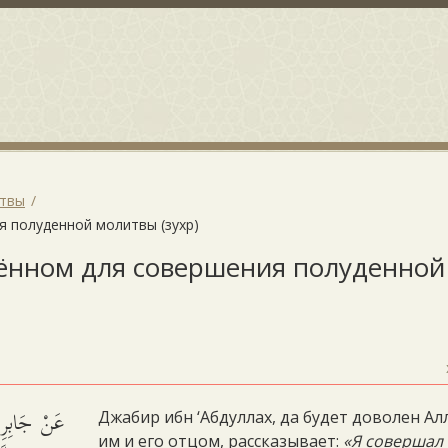
итвы
я полуденной молитвы (зухр)
едённом для совершения полуденной
عَنْ جَابِرِ 
Джабир ибн ‘Абдуллах, да будет доволен Ал
им и его отцом, рассказывает:
«Я совершал