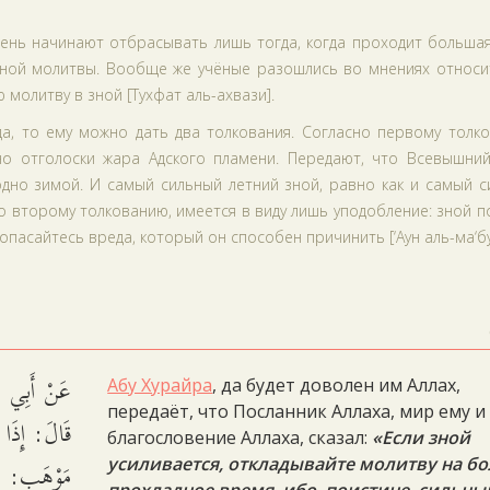
нь начинают отбрасывать лишь тогда, когда проходит большая
нной молитвы. Вообще же учёные разошлись во мнениях относи
 молитву в зной [Тухфат аль-ахвази].
да, то ему можно дать два толкования. Согласно первому толк
но отголоски жара Адского пламени. Передают, что Всевышний
дно зимой. И самый сильный летний зной, равно как и самый с
но второму толкованию, имеется в виду лишь уподобление: зной 
опасайтесь вреда, который он способен причинить [‘Аун аль-ма‘бу
عَنْ أَبِي هُر
Абу Хурайра
, да будет доволен им Аллах,
передаёт, что Посланник Аллаха, мир ему и
قَالَ: إِذَا ا
благословение Аллаха, сказал:
«Если зной
مَوْهَبٍ: بِ.
усиливается, откладывайте молитву на бо