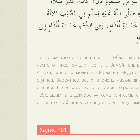
للَّهِ بْن مَسْعُودٍ قَالَ: كَانَتْ قَدْرُ صَلاَةِ
ِ صَلَّى اللَّهُ عَلَيْهِ وَسَلَّمَ فِي الصَّيْفِ ثَلاَثَةَ
َى خَمْسَةِ أَقْدَامٍ، وَفِي الشِّتَاءِ خَمْسَةَ أَقْدَامٍ إِلَى
َامٍ
Поскольку высота солнца в разных областях раз
чем оно ниже, тем длиннее тень. Зимой тень в
Аллаха, совершал молитву в Мекке и в Медине.
ступней. Вероятнее всего, в очень жаркие дн
ступней. Что же касается тени зимой, то расска
небольшим, а в декабре — семь или семь с 
относится к областям, лежащим за её пределами [
Хадис 401