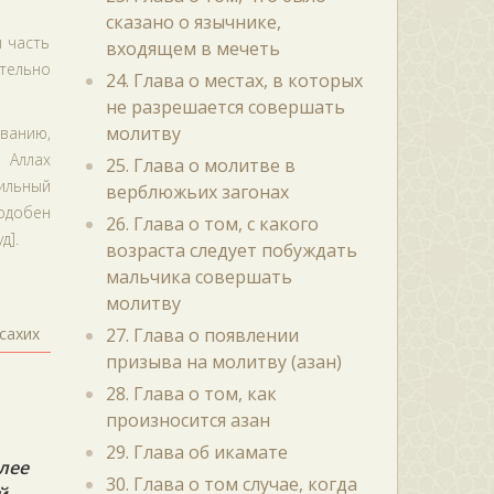
сказано о язычнике,
 часть
входящем в мечеть
тельно
24. Глава о местах, в которых
не разрешается совершать
молитву
ованию,
 Аллах
25. Глава о молитве в
ильный
верблюжьих загонах
подобен
26. Глава о том, с какого
д].
возраста следует побуждать
мальчика совершать
молитву
сахих
27. Глава о появлении
призыва на молитву (азан)
28. Глава о том, как
произносится азан
29. Глава об икамате
лее
30. Глава о том случае, когда