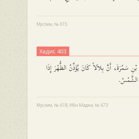
Муслим, № 615
Хадис 403
ْنِ سَمُرَةَ، أَنَّ بِلاَلاً كَانَ يُؤَذِّنُ الظُّهْرَ إِذَا
الشَّمْسُ
Муслим, № 618; Ибн Маджа, № 673