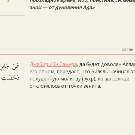
прохладное время, ибо, поистине, сильны
зной — от дуновения Ада»
.
хасан 
عَنْ جَابِرِ ب
Джабир ибн Самура
, да будет доволен Алла
его отцом, передаёт, что Биляль начинал а
دَحَضَتِ .
полуденную молитву (зухр), когда солнце
отклонялось от точки зенита.