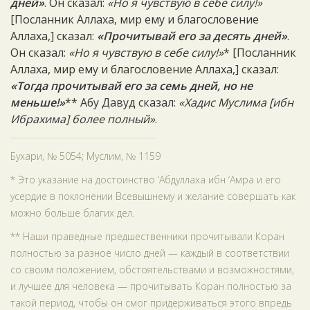
дней»
. Он сказал:
«Но я чувствую в себе силу!»
[Посланник Аллаха, мир ему и благословение
Аллаха,] сказал:
«Прочитывай его за десять дней»
.
Он сказал:
«Но я чувствую в себе силу!»
* [Посланник
Аллаха, мир ему и благословение Аллаха,] сказал:
«Тогда прочитывай его за семь дней, но не
меньше!»
** Абу Давуд сказал:
«Хадис Муслима [ибн
Ибрахима] более полный»
.
Бухари, № 5054; Муслим, № 1159
* Это указание на достоинство ‘Абдуллаха ибн ‘Амра и его
усердие в поклонении Всевышнему и желание совершать как
можно больше благих дел.
** Наши праведные предшественники прочитывали Коран
полностью за разное число дней — каждый в соответствии
со своим положением, обстоятельствами и возможностями,
и лучшее для человека — прочитывать Коран полностью за
такой период, чтобы он смог придерживаться этого впредь