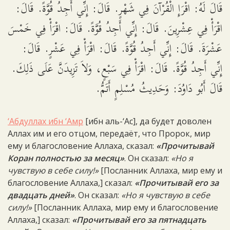
قَالَ لَهُ: اقْرَإِ الْقُرْآنَ فِي شَهْرٍ. قَالَ: إِنِّي أَجِدُ قُوَّةً. قَالَ:
اقْرَأْ فِي عِشْرِينَ. قَالَ: إِنِّي أَجِدُ قُوَّةً. قَالَ: اقْرَأْ فِي خَمْسَ
عَشْرَةَ. قَالَ: إِنِّي أَجِدُ قُوَّةً. قَالَ: اقْرَأْ فِي عَشْرٍ. قَالَ:
إِنِّي أَجِدُ قُوَّةً. قَالَ: اقْرَأْ فِي سَبْعٍ، وَلاَ تَزِيدَنَّ عَلَى ذَلِكَ.
قَالَ أَبُو دَاوُدَ: وَحَدِيثُ مُسْلِمٍ أَتَمُّ.
‘Абдуллах ибн ‘Амр
[ибн аль-‘Ас], да будет доволен
Аллах им и его отцом, передаёт, что Пророк, мир
ему и благословение Аллаха, сказал:
«Прочитывай
Коран полностью за месяц»
. Он сказал:
«Но я
чувствую в себе силу!»
[Посланник Аллаха, мир ему и
благословение Аллаха,] сказал:
«Прочитывай его за
двадцать дней»
. Он сказал:
«Но я чувствую в себе
силу!»
[Посланник Аллаха, мир ему и благословение
Аллаха,] сказал:
«Прочитывай его за пятнадцать