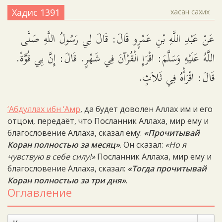
Хадис 1391
хасан сахих
عَنْ عَبْدِ اللَّهِ بْنِ عَمْرٍو قَالَ: قَالَ لِي رَسُولُ اللَّهِ صَلَّى
اللَّهُ عَلَيْهِ وَسَلَّمَ: اقْرَإِ الْقُرْآنَ فِي شَهْرٍ. قَالَ: إِنَّ بِي قُوَّةً.
قَالَ: اقْرَأْهُ فِي ثَلاَثٍ.
‘Абдуллах ибн ‘Амр
, да будет доволен Аллах им и его
отцом, передаёт, что Посланник Аллаха, мир ему и
благословение Аллаха, сказал ему:
«Прочитывай
Коран полностью за месяц»
. Он сказал:
«Но я
чувствую в себе силу!»
Посланник Аллаха, мир ему и
благословение Аллаха, сказал:
«Тогда прочитывай
Коран полностью за три дня»
.
Оглавление