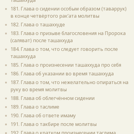
ташаххуда
181. Глава о сидении особым образом (таваррук)
в конце четвёртого рак‘ата молитвы
182. Глава о ташаххуде
183. Глава о призыве благословения на Пророка
(саляват) после ташаххуда
184. Глава о том, что следует говорить после
ташаххуда
185. Глава о произнесении ташаххуда про себя
186. Глава об указании во время ташаххуда
187. Глава о том, что нежелательно опираться на
руку во время молитвы
188. Глава об облегчённом сидении
189. Глава о таслиме
190. Глава об ответе имаму
191. Глава о такбире после молитвы
192. Глава о кратком произнесении таслима