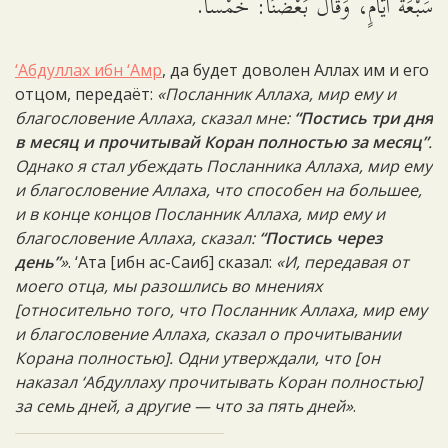
سَبْعَةَ أَيَّامٍ، وَقَالَ بَعْضُنَا: خَمْساً.
‘Абдуллах ибн ‘Амр
, да будет доволен Аллах им и его
отцом, передаёт:
«Посланник Аллаха, мир ему и
благословение Аллаха, сказал мне:
“Постись три дня
в месяц и прочитывай Коран полностью за месяц”
.
Однако я стал убеждать Посланника Аллаха, мир ему
и благословение Аллаха, что способен на большее,
и в конце концов Посланник Аллаха, мир ему и
благословение Аллаха, сказал:
“Постись через
день”
»
. ‘Ата [ибн ас-Саиб] сказал:
«И, передавая от
моего отца, мы разошлись во мнениях
[относительно того, что Посланник Аллаха, мир ему
и благословение Аллаха, сказал о прочитывании
Корана полностью]. Одни утверждали, что [он
наказал ‘Абдуллаху прочитывать Коран полностью]
за семь дней, а другие — что за пять дней»
.