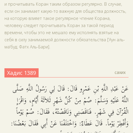
и прочитывать Коран таким образом регулярно. В случае,
если он занимает какую-то важную для общества должность,
на которую влияет такое регулярное чтение Корана,
человеку следует прочитывать Коран за такой период
времени, чтобы это не мешало ему исполнять взятые на
себя в силу занимаемой должности обязательства [‘Аун аль-
ма‘буд; Фатх Аль-Бари].
Хадис 1389
сахих
عَنْ عَبْدِ اللَّهِ بْنِ عَمْرٍو قَالَ: قَالَ لِي رَسُولُ اللَّهِ صَلَّى
اللَّهُ عَلَيْهِ وَسَلَّمَ: صُمْ مِنْ كُلِّ شَهْرٍ ثَلاَثَةَ أَيَّامٍ، وَاقْرَإِ
الْقُرْآنَ فِي شَهْرٍ. فَنَاقَصَنِي وَنَاقَصْتُهُ، فَقَالَ: صُمْ يَوْماً
وَأَفْطِرْ يَوْماً. قَالَ عَطَاءٌ: وَاخْتَلَفْنَا عَنْ أَبِي فَقَالَ بَعْضُنَا: