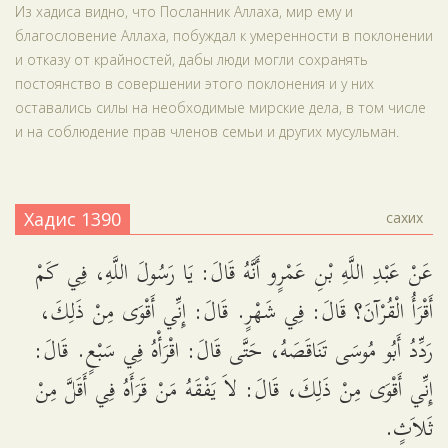
Из хадиса видно, что Посланник Аллаха, мир ему и
благословение Аллаха, побуждал к умеренности в поклонении
и отказу от крайностей, дабы люди могли сохранять
постоянство в совершении этого поклонения и у них
оставались силы на необходимые мирские дела, в том числе
и на соблюдение прав членов семьи и других мусульман.
Хадис 1390
сахих
عَنْ عَبْدِ اللَّهِ بْنِ عَمْرٍو أَنَّهُ قَالَ: يَا رَسُولَ اللَّهِ، فِي كَمْ
أَقْرَأُ الْقُرْآنَ؟ قَالَ: فِي شَهْرٍ. قَالَ: إِنِّي أَقْوَى مِنْ ذَلِكَ،
رَدِّدُ أَبُو مُوسَى تَنَاقَصَهُ، حَتَّى قَالَ: اقْرَأْهُ فِي سَبْعٍ. قَالَ:
إِنِّي أَقْوَى مِنْ ذَلِكَ، قَالَ: لاَ يَفْقَهُ مَنْ قَرَأَهُ فِي أَقَلَّ مِنْ
ثَلاَثٍ.