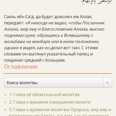
الْوُسْطَى بِالإِبْهَامِ.
Сахль ибн Са‘д, да будет доволен им Аллах,
передаёт:
«Я никогда не видел, чтобы Посланник
Аллаха, мир ему и благословение Аллаха, высоко
поднимал руки, обращаясь к Всевышнему с
мольбами на минбаре или в ином положении,
однако я видел, как он делал вот так»
. С этими
словами он вытянул указательный палец и
соединил средний с большим.
Оглавление
Книга молитвы
1. Глава об обязательной молитве
2. Глава о времени совершения молитв
3. Глава о временах молитвы Пророка, мир ему и
благословение Аллаха, и о том, как он совершал