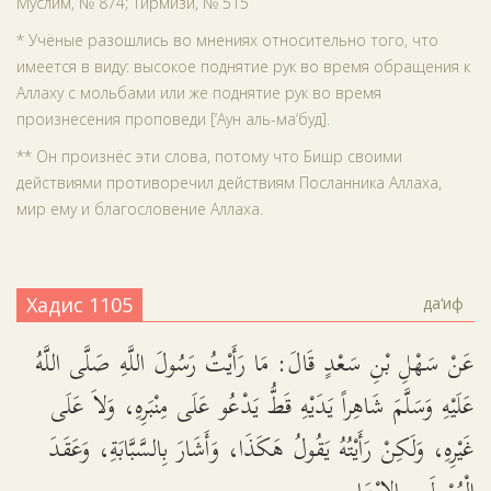
Муслим, № 874; Тирмизи, № 515
* Учёные разошлись во мнениях относительно того, что
имеется в виду: высокое поднятие рук во время обращения к
Аллаху с мольбами или же поднятие рук во время
произнесения проповеди [‘Аун аль-ма‘буд].
** Он произнёс эти слова, потому что Бишр своими
действиями противоречил действиям Посланника Аллаха,
мир ему и благословение Аллаха.
Хадис 1105
да‘иф
عَنْ سَهْلِ بْنِ سَعْدٍ قَالَ: مَا رَأَيْتُ رَسُولَ اللَّهِ صَلَّى اللَّهُ
عَلَيْهِ وَسَلَّمَ شَاهِراً يَدَيْهِ قَطُّ يَدْعُو عَلَى مِنْبَرِهِ، وَلاَ عَلَى
غَيْرِهِ، وَلَكِنْ رَأَيْتُهُ يَقُولُ هَكَذَا، وَأَشَارَ بِالسَّبَّابَةِ، وَعَقَدَ