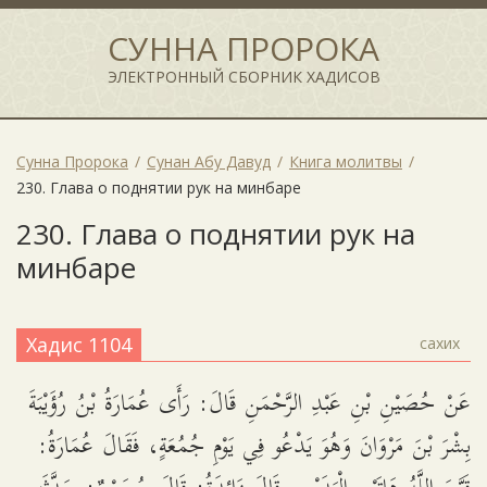
СУННА ПРОРОКА
ЭЛЕКТРОННЫЙ СБОРНИК ХАДИСОВ
Сунна Пророка
Сунан Абу Давуд
Книга молитвы
230. Глава о поднятии рук на минбаре
230. Глава о поднятии рук на
минбаре
Хадис 1104
сахих
عَنْ حُصَيْنِ بْنِ عَبْدِ الرَّحْمَنِ قَالَ: رَأَى عُمَارَةُ بْنُ رُؤَيْبَةَ
بِشْرَ بْنَ مَرْوَانَ وَهُوَ يَدْعُو فِي يَوْمِ جُمُعَةٍ، فَقَالَ عُمَارَةُ: