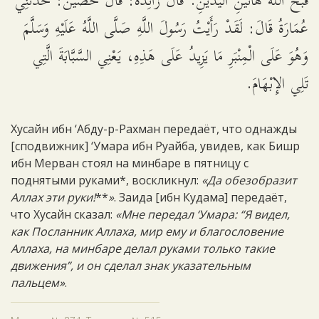
قَبَّحَ اللَّهُ هَاتَيْنِ الْيَدَيْنِ. قَالَ زَائِدَةُ: قَالَ حُصَيْنٌ: حَدَّثَنِي
عُمَارَةُ قَالَ: لَقَدْ رَأَيْتُ رَسُولَ اللَّهِ صَلَّى اللَّهُ عَلَيْهِ وَسَلَّمَ
وَهُوَ عَلَى الْمِنْبَرِ مَا يَزِيدُ عَلَى هَذِهِ، يَعْنِي السَّبَّابَةَ الَّتِي
تَلِي الإِبْهَامَ.
Хусайн ибн ‘Абду-р-Рахман передаёт, что однажды
[сподвижник] ‘Умара ибн Руайба, увидев, как Бишр
ибн Мерван стоял на минбаре в пятницу с
поднятыми руками*, воскликнул:
«Да обезобразит
Аллах эти руки!
**
»
. Заида [ибн Кудама] передаёт,
что Хусайн сказал:
«Мне передал ‘Умара: “Я видел,
как Посланник Аллаха, мир ему и благословение
Аллаха, на минбаре делал руками только такие
движения”, и он сделал знак указательным
пальцем»
.