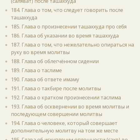
(саляват) после ташаххуда
184. Глава о том, что следует говорить после
ташаххуда
185. Глава о произнесении ташаххуда про себя
186. Глава об указании во время ташаххуда
187. Глава о том, что нежелательно опираться на
руку во время молитвы
188. Глава об облегчённом сидении
189. Глава о таслиме
190. Глава об ответе имаму
191. Глава о такбире после молитвы
192. Глава о кратком произнесении таслима
193. Глава об осквернении во время молитвы и
последующем совершении молитвы
194. Глава о человеке, который совершает
дополнительную молитву на том же месте
195. Глава об искуплении оплошности (сахв) во