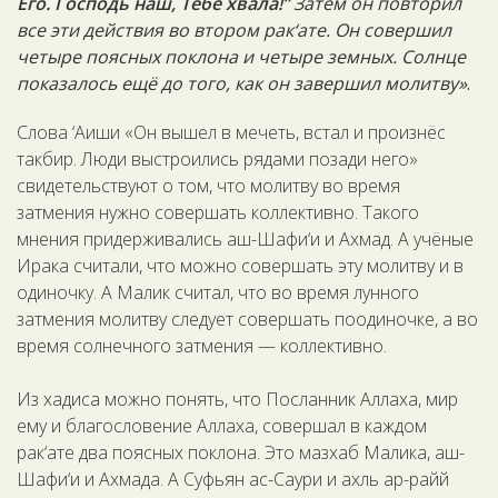
Его. Господь наш, Тебе хвала!”
Затем он повторил
все эти действия во втором рак‘ате. Он совершил
четыре поясных поклона и четыре земных. Солнце
показалось ещё до того, как он завершил молитву»
.
Слова ‘Аиши «Он вышел в мечеть, встал и произнёс
такбир. Люди выстроились рядами позади него»
свидетельствуют о том, что молитву во время
затмения нужно совершать коллективно. Такого
мнения придерживались аш-Шафи‘и и Ахмад. А учёные
Ирака считали, что можно совершать эту молитву и в
одиночку. А Малик считал, что во время лунного
затмения молитву следует совершать поодиночке, а во
время солнечного затмения — коллективно.
Из хадиса можно понять, что Посланник Аллаха, мир
ему и благословение Аллаха, совершал в каждом
рак‘ате два поясных поклона. Это мазхаб Малика, аш-
Шафи‘и и Ахмада. А Суфьян ас-Саури и ахль ар-райй