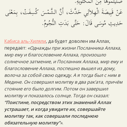
صَلَّيْتُمُوهَا مِنَ الْمَكْتُوبَةِ.
عَنْ قَبِيصَةَ الْهِلاَلِي حَدَّثَ، أَنَّ الشَّمْسَ كُسِفَتْ، بِمَعْنَى
حَدِيثِ مُوسَى قَالَ: حَتَّى بَدَتِ النُّجُومُ.
Кабиса аль-Хиляли
, да будет доволен им Аллах,
передаёт:
«Однажды при жизни Посланника Аллаха,
мир ему и благословение Аллаха, произошло
солнечное затмение, и Посланник Аллаха, мир ему и
благословение Аллаха, поспешно вышел из дому,
волоча за собой свою одежду. А я тогда был с ним в
Медине. Он совершил молитву в два рак‘ата, причём
стояние его было долгим. Потом он завершил
молитву и показалось солнце. Тогда он сказал:
“Поистине, посредством этих знамений Аллах
устрашает, и когда увидите их, совершайте
молитву так, как совершали последнюю
обязательную молитву”
»
.