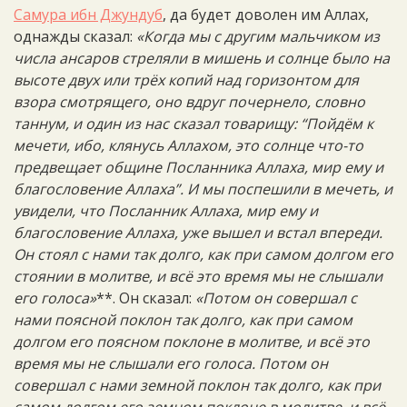
Самура ибн Джундуб
, да будет доволен им Аллах,
однажды сказал:
«Когда мы с другим мальчиком из
числа ансаров стреляли в мишень и солнце было на
высоте двух или трёх копий над горизонтом для
взора смотрящего, оно вдруг почернело, словно
таннум, и один из нас сказал товарищу: “Пойдём к
мечети, ибо, клянусь Аллахом, это солнце что-то
предвещает общине Посланника Аллаха, мир ему и
благословение Аллаха”. И мы поспешили в мечеть, и
увидели, что Посланник Аллаха, мир ему и
благословение Аллаха, уже вышел и встал впереди.
Он стоял с нами так долго, как при самом долгом его
стоянии в молитве, и всё это время мы не слышали
его голоса»
**. Он сказал:
«Потом он совершал с
нами поясной поклон так долго, как при самом
долгом его поясном поклоне в молитве, и всё это
время мы не слышали его голоса. Потом он
совершал с нами земной поклон так долго, как при