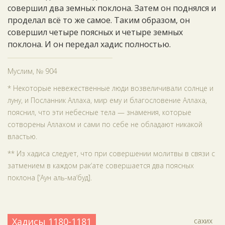
совершил два земных поклона. Затем он поднялся и
проделал всё то же самое. Таким образом, он
совершил четыре поясных и четыре земных
поклона. И он передал хадис полностью.
Муслим, № 904
* Некоторые невежественные люди возвеличивали солнце и
луну, и Посланник Аллаха, мир ему и благословение Аллаха,
пояснил, что эти небесные тела — знамения, которые
сотворены Аллахом и сами по себе не обладают никакой
властью.
** Из хадиса следует, что при совершении молитвы в связи с
затмением в каждом рак‘ате совершается два поясных
поклона [‘Аун аль-ма‘буд].
Хадисы 1180-1181
сахих