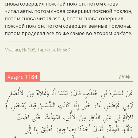
снова совершил поясной поклон, потом снова
читал аяты, потом снова совершил поясной поклон,
потом снова читал аяты, потом снова совершил
поясной поклон, потом совершил земные поклоны,
потом проделал всё то же самое во втором рак‘ате.
Муслим, № 908; Тирмизи, № 560
Хадис 1184
да‘иф
عَنْ لسَمُرَةَ بْنِ جُنْدُبٍ قَالَ: بَيْنَمَا أَنَا وَغُلاَمٌ مِنَ الأَنْصَارِ
نَرْمِي غَرَضَيْنِ لَنَا، حَتَّى إِذَا كَانَتِ الشَّمْسُ قِيدَ رُمْحَيْنِ أَوْ
ثَلاَثَةٍ فِي عَيْنِ النَّاظِرِ مِنَ الأُفُقِ، اسْوَدَّتْ حَتَّى آضَتْ
كَأَنَّهَا تَنُّومَةٌ، فَقَالَ أَحَدُنَا لِصَاحِبِهِ: انْطَلِقْ بِنَا إِلَى