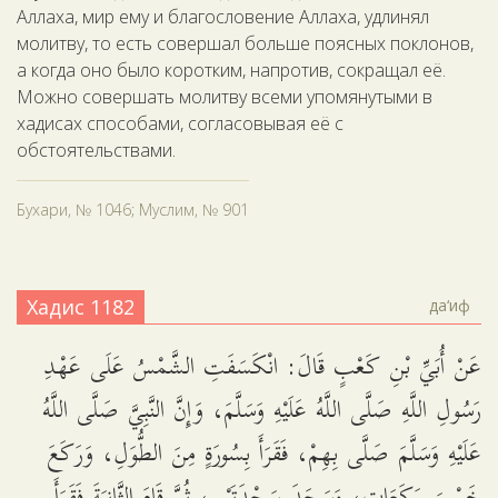
Аллаха, мир ему и благословение Аллаха, удлинял
молитву, то есть совершал больше поясных поклонов,
а когда оно было коротким, напротив, сокращал её.
Можно совершать молитву всеми упомянутыми в
хадисах способами, согласовывая её с
обстоятельствами.
Бухари, № 1046; Муслим, № 901
Хадис 1182
да‘иф
عَنْ أُبَيِّ بْنِ كَعْبٍ قَالَ: انْكَسَفَتِ الشَّمْسُ عَلَى عَهْدِ
رَسُولِ اللَّهِ صَلَّى اللَّهُ عَلَيْهِ وَسَلَّمَ، وَإِنَّ النَّبِيَّ صَلَّى اللَّهُ
عَلَيْهِ وَسَلَّمَ صَلَّى بِهِمْ، فَقَرَأَ بِسُورَةٍ مِنَ الطُّوَلِ، وَرَكَعَ