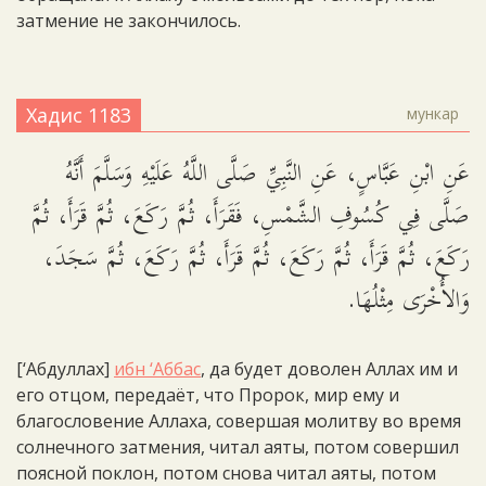
затмение не закончилось.
Хадис 1183
мункар
عَنِ ابْنِ عَبَّاسٍ، عَنِ النَّبِيِّ صَلَّى اللَّهُ عَلَيْهِ وَسَلَّمَ أَنَّهُ
صَلَّى فِي كُسُوفِ الشَّمْسِ، فَقَرَأَ، ثُمَّ رَكَعَ، ثُمَّ قَرَأَ، ثُمَّ
رَكَعَ، ثُمَّ قَرَأَ، ثُمَّ رَكَعَ، ثُمَّ قَرَأَ، ثُمَّ رَكَعَ، ثُمَّ سَجَدَ،
وَالأُخْرَى مِثْلُهَا.
[‘Абдуллах]
ибн ‘Аббас
, да будет доволен Аллах им и
его отцом, передаёт, что Пророк, мир ему и
благословение Аллаха, совершая молитву во время
солнечного затмения, читал аяты, потом совершил
поясной поклон, потом снова читал аяты, потом