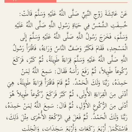
عَنْ عَائِشَةَ زَوْجِ النَّبِيِّ صَلَّى اللَّهُ عَلَيْهِ وَسَلَّمَ قَالَتْ:
خُسِفَتِ الشَّمْسُ فِي حَيَاةِ رَسُولِ اللَّهِ صَلَّى اللَّهُ عَلَيْهِ
وَسَلَّمَ، فَخَرَجَ رَسُولُ اللَّهِ صَلَّى اللَّهُ عَلَيْهِ وَسَلَّمَ إِلَى
الْمَسْجِدِ، فَقَامَ فَكَبَّرَ وَصَفَّ النَّاسُ وَرَاءَهُ، فَاقْتَرَأَ رَسُولُ
اللَّهِ صَلَّى اللَّهُ عَلَيْهِ وَسَلَّمَ قِرَاءَةً طَوِيلَةً، ثُمَّ كَبَّرَ، فَرَكَعَ
رُكُوعاً طَوِيلاً، ثُمَّ رَفَعَ رَأْسَهُ فَقَالَ: سَمِعَ اللَّهُ لِمَنْ
حَمِدَهُ، رَبَّنَا وَلَكَ الْحَمْدُ. ثُمَّ قَامَ فَاقْتَرَأَ قِرَاءَةً طَوِيلَةً، هِيَ
أَدْنَى مِنَ الْقِرَاءَةِ الأُولَى، ثُمَّ كَبَّرَ فَرَكَعَ رُكُوعاً طَوِيلاً هُوَ
أَدْنَى مِنَ الرُّكُوعِ الأَوَّلِ، ثُمَّ قَالَ: سَمِعَ اللَّهُ لِمَنْ حَمِدَهُ،
رَبَّنَا وَلَكَ الْحَمْدُ. ثُمَّ فَعَلَ فِي الرَّكْعَةِ الأُخْرَى مِثْلَ ذَلِكَ،
فَاسْتَكْمَلَ أَرْبَعَ رَكَعَاتٍ وَأَرْبَعَ سَجَدَاتٍ، وَانْجَلَتِ