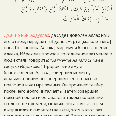
فَصَنَعَ نَحْواً مِنْ ذَلِكَ، فَكَانَ أَرْبَعَ رَكَعَاتٍ وَأَرْبَعَ
سَجَدَاتٍ. وَسَاقَ الْحَدِيثَ.
Джабир ибн ‘Абдуллах
, да будет доволен Аллах им и
его отцом, передаёт: «В день смерти [малолетнего]
сына Посланника Аллаха, мир ему и благословение
Аллаха, Ибрахима произошло солнечное затмение и
люди стали говорить:
“Затмение началось из-за
смерти Ибрахима”
. Пророк, мир ему и
благословение Аллаха, совершил молитву с
людьми, причём он совершил шесть поясных
поклонов и четыре земных. Он произнёс такбир,
после чего долго читал аяты, затем совершил
поясной поклон и оставался в таком положении
столько же времени, сколько читал аяты, затем
выпрямился и снова читал аяты, хотя в этот раз