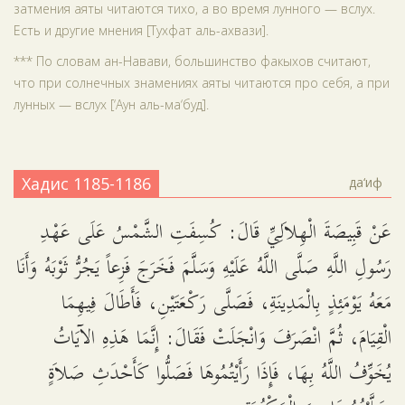
затмения аяты читаются тихо, а во время лунного — вслух.
Есть и другие мнения [Тухфат аль-ахвази].
*** По словам ан-Навави, большинство факыхов считают,
что при солнечных знамениях аяты читаются про себя, а при
лунных — вслух [‘Аун аль-ма‘буд].
Хадис 1185-1186
да‘иф
عَنْ قَبِيصَةَ الْهِلاَلِيِّ قَالَ: كُسِفَتِ الشَّمْسُ عَلَى عَهْدِ
رَسُولِ اللَّهِ صَلَّى اللَّهُ عَلَيْهِ وَسَلَّمَ فَخَرَجَ فَزِعاً يَجُرُّ ثَوْبَهُ وَأَنَا
مَعَهُ يَوْمَئِذٍ بِالْمَدِينَةِ، فَصَلَّى رَكْعَتَيْنِ، فَأَطَالَ فِيهِمَا
الْقِيَامَ، ثُمَّ انْصَرَفَ وَانْجَلَتْ فَقَالَ: إِنَّمَا هَذِهِ الآيَاتُ
يُخَوِّفُ اللَّهُ بِهَا، فَإِذَا رَأَيْتُمُوهَا فَصَلُّوا كَأَحْدَثِ صَلاَةٍ