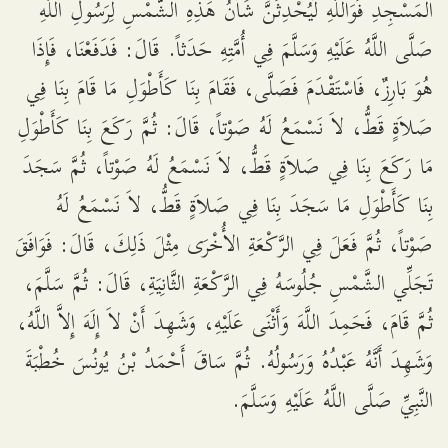
الْمَسْجِدِ فَوَاللَّهِ لَيُحْدِثَنَّ شَأْنُ هَذِهِ الشَّمْسِ لِرَسُولِ اللَّهِ
صَلَّى اللَّهُ عَلَيْهِ وَسَلَّمَ فِي أُمَّتِهِ حَدَثاً. قَالَ: فَدَفَعْنَا، فَإِذَا
هُوَ بَارِزٌ، فَاسْتَقْدَمَ فَصَلَّى، فَقَامَ بِنَا كَأَطْوَلِ مَا قَامَ بِنَا فِي
صَلاَةٍ قَطُّ، لاَ نَسْمَعُ لَهُ صَوْتاً، قَالَ: ثُمَّ رَكَعَ بِنَا كَأَطْوَلِ
مَا رَكَعَ بِنَا فِي صَلاَةٍ قَطُّ، لاَ نَسْمَعُ لَهُ صَوْتاً، ثُمَّ سَجَدَ
بِنَا كَأَطْوَلِ مَا سَجَدَ بِنَا فِي صَلاَةٍ قَطُّ، لاَ نَسْمَعُ لَهُ
صَوْتاً، ثُمَّ فَعَلَ فِي الرَّكْعَةِ الأُخْرَى مِثْلَ ذَلِكَ، قَالَ: فَوَافَقَ
تَجَلِّي الشَّمْسِ جُلُوسَهُ فِي الرَّكْعَةِ الثَّانِيَةِ، قَالَ: ثُمَّ سَلَّمَ،
ثُمَّ قَامَ، فَحَمِدَ اللَّهَ وَأَثْنَى عَلَيْهِ، وَشَهِدَ أَنْ لاَ إِلَهَ إِلاَّ اللَّهُ،
وَشَهِدَ أَنَّهُ عَبْدُهُ وَرَسُولُهُ. ثُمَّ سَاقَ أَحْمَدُ بْنُ يُونُسَ خُطْبَةَ
النَّبِيِّ صَلَّى اللَّهُ عَلَيْهِ وَسَلَّمَ.