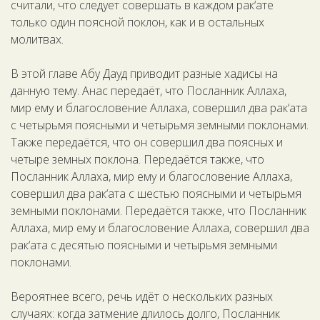
считали, что следует совершать в каждом рак‘ате
только один поясной поклон, как и в остальных
молитвах.
В этой главе Абу Дауд приводит разные хадисы на
данную тему. Анас передаёт, что Посланник Аллаха,
мир ему и благословение Аллаха, совершил два рак‘ата
с четырьмя поясными и четырьмя земными поклонами.
Также передаётся, что он совершил два поясных и
четыре земных поклона. Передаётся также, что
Посланник Аллаха, мир ему и благословение Аллаха,
совершил два рак‘ата с шестью поясными и четырьмя
земными поклонами. Передаётся также, что Посланник
Аллаха, мир ему и благословение Аллаха, совершил два
рак‘ата с десятью поясными и четырьмя земными
поклонами.
Вероятнее всего, речь идёт о нескольких разных
случаях: когда затмение длилось долго, Посланник