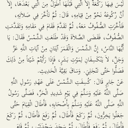
لَيْسَ فِيهَا رَكْعَةٌ إِلاَّ الَّتِي قَبْلَهَا أَطْوَلُ مِنَ الَّتِي بَعْدَهَا، إِلاَّ
أَنَّ رُكُوعَهُ نَحْوٌ مِنْ قِيَامِهِ، قَالَ: ثُمَّ تَأَخَّرَ فِي صَلاَتِهِ،
فَتَأَخَّرَتِ الصُّفُوفُ مَعَهُ، ثُمَّ تَقَدَّمَ فَقَامَ فِي مَقَامِهِ وَتَقَدَّمَتِ
الصُّفُوفُ، فَقَضَى الصَّلاَةَ وَقَدْ طَلَعَتِ الشَّمْسُ فَقَالَ: يَا
أَيُّهَا النَّاسُ، إِنَّ الشَّمْسَ وَالْقَمَرَ آيَتَانِ مِنْ آيَاتِ اللَّهِ عَزَّ
وَجَلَّ، لاَ يَنْكَسِفَانِ لِمَوْتِ بَشَرٍ، فَإِذَا رَأَيْتُمْ شَيْئاً مِنْ ذَلِكَ
فَصَلُّوا حَتَّى تَنْجَلِيَ. وَسَاقَ بَقِيَّةَ الْحَدِيثِ.
عَنْ جَابِرٍ قَالَ: كُسِفَتِ الشَّمْسُ عَلَى عَهْدِ رَسُولِ اللَّهِ
صَلَّى اللَّهُ عَلَيْهِ وَسَلَّمَ فِي يَوْمٍ شَدِيدِ الْحَرِّ، فَصَلَّى رَسُولُ
اللَّهِ صَلَّى اللَّهُ عَلَيْهِ وَسَلَّمَ بِأَصْحَابِهِ، فَأَطَالَ الْقِيَامَ حَتَّى
جَعَلُوا يَخِرُّونَ، ثُمَّ رَكَعَ فَأَطَالَ، ثُمَّ رَفَعَ فَأَطَالَ، ثُمَّ رَكَعَ
فَأَطَالَ، ثُمَّ رَفَعَ فَأَطَالَ، ثُمَّ سَجَدَ سَجْدَتَيْنِ، ثُمَّ قَامَ