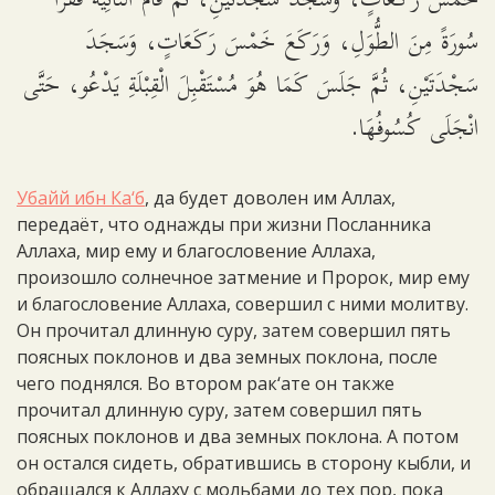
خَمْسَ رَكَعَاتٍ، وَسَجَدَ سَجْدَتَيْنِ، ثُمَّ قَامَ الثَّانِيَةَ فَقَرَأَ
سُورَةً مِنَ الطُّوَلِ، وَرَكَعَ خَمْسَ رَكَعَاتٍ، وَسَجَدَ
سَجْدَتَيْنِ، ثُمَّ جَلَسَ كَمَا هُوَ مُسْتَقْبِلَ الْقِبْلَةِ يَدْعُو، حَتَّى
انْجَلَى كُسُوفُهَا.
Убайй ибн Ка‘б
, да будет доволен им Аллах,
передаёт, что однажды при жизни Посланника
Аллаха, мир ему и благословение Аллаха,
произошло солнечное затмение и Пророк, мир ему
и благословение Аллаха, совершил с ними молитву.
Он прочитал длинную суру, затем совершил пять
поясных поклонов и два земных поклона, после
чего поднялся. Во втором рак‘ате он также
прочитал длинную суру, затем совершил пять
поясных поклонов и два земных поклона. А потом
он остался сидеть, обратившись в сторону кыбли, и
обращался к Аллаху с мольбами до тех пор, пока