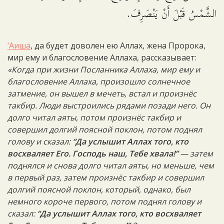
الشَّمْسُ قَبْلَ أَنْ يَنْصَرِفَ.
‘Аиша
, да будет доволен ею Аллах, жена Пророка,
мир ему и благословение Аллаха, рассказывает:
«Когда при жизни Посланника Аллаха, мир ему и
благословение Аллаха, произошло солнечное
затмение, он вышел в мечеть, встал и произнёс
такбир. Люди выстроились рядами позади него. Он
долго читал аяты, потом произнёс такбир и
совершил долгий поясной поклон, потом поднял
голову и сказал:
“Да услышит Аллах того, кто
восхваляет Его. Господь наш, Тебе хвала!”
— затем
поднялся и снова долго читал аяты, но меньше, чем
в первый раз, затем произнёс такбир и совершил
долгий поясной поклон, который, однако, был
немного короче первого, потом поднял голову и
сказал:
“Да услышит Аллах того, кто восхваляет