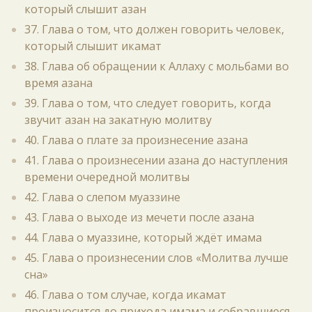
который слышит азан
37. Глава о том, что должен говорить человек,
который слышит икамат
38. Глава об обращении к Аллаху с мольбами во
время азана
39. Глава о том, что следует говорить, когда
звучит азан на закатную молитву
40. Глава о плате за произнесение азана
41. Глава о произнесении азана до наступления
времени очередной молитвы
42. Глава о слепом муаззине
43. Глава о выходе из мечети после азана
44. Глава о муаззине, который ждёт имама
45. Глава о произнесении слов «Молитва лучше
сна»
46. Глава о том случае, когда икамат
произносится до прихода имама и собравшиеся