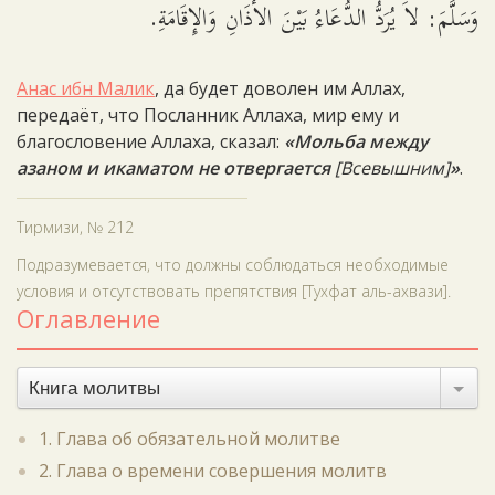
وَسَلَّمَ: لاَ يُرَدُّ الدُّعَاءُ بَيْنَ الأَذَانِ وَالإِقَامَةِ.
Анас ибн Малик
, да будет доволен им Аллах,
передаёт, что Посланник Аллаха, мир ему и
благословение Аллаха, сказал:
«Мольба между
азаном и икаматом не отвергается
[Всевышним]
»
.
Тирмизи, № 212
Подразумевается, что должны соблюдаться необходимые
условия и отсутствовать препятствия [Тухфат аль-ахвази].
Оглавление
Книга молитвы
1. Глава об обязательной молитве
2. Глава о времени совершения молитв