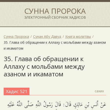
СУННА ПРОРОКА
ЭЛЕКТРОННЫЙ СБОРНИК ХАДИСОВ
Сунна Пророка
Сунан Абу Давуд
Книга молитвы
35. Глава об обращении к Аллаху с мольбами между азаном
и икаматом
35. Глава об обращении к
Аллаху с мольбами между
азаном и икаматом
Хадис 521
сахих
عَنْ أَنَسِ بْنِ مَالِكٍ قَالَ: قَالَ رَسُولُ اللَّهِ صَلَّى اللَّهُ عَلَيْهِ