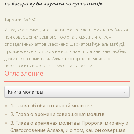
ва басара-ху би-хаулихи ва кувватихи)»
.
Тирмизи, № 580
Из хадиса следует, что произнесение слов поминания Аллаха
при совершении земного поклона в связи с чтением
определённых аятов узаконено Шариатом [‘Аун аль-ма‘буд].
Произнесение этих слов не исключает произнесения любых
других слов поминания Аллаха, которые предписано
произносить в молитве [Тухфат аль-ахвази].
Оглавление
Книга молитвы
1. Глава об обязательной молитве
2. Глава о времени совершения молитв
3. Глава о временах молитвы Пророка, мир ему и
благословение Аллаха, и о том, как он совершал