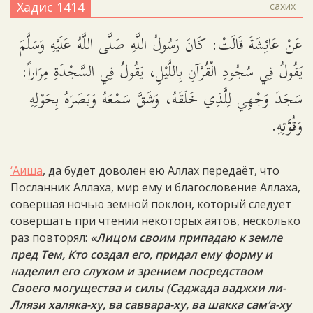
Хадис 1414
сахих
عَنْ عَائِشَةَ قَالَتْ: كَانَ رَسُولُ اللَّهِ صَلَّى اللَّهُ عَلَيْهِ وَسَلَّمَ
يَقُولُ فِي سُجُودِ الْقُرْآنِ بِاللَّيْلِ، يَقُولُ فِي السَّجْدَةِ مِرَاراً:
سَجَدَ وَجْهِي لِلَّذِي خَلَقَهُ، وَشَقَّ سَمْعَهُ وَبَصَرَهُ بِحَوْلِهِ
وَقُوَّتِهِ.
‘Аиша
, да будет доволен ею Аллах передаёт, что
Посланник Аллаха, мир ему и благословение Аллаха,
совершая ночью земной поклон, который следует
совершать при чтении некоторых аятов, несколько
раз повторял:
«Лицом своим припадаю к земле
пред Тем, Кто создал его, придал ему форму и
наделил его слухом и зрением посредством
Своего могущества и силы (Саджада ваджхи ли-
Ллязи халяка-ху, ва саввара-ху, ва шакка сам‘а-ху