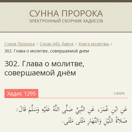
СУННА ПРОРОКА
ЭЛЕКТРОННЫЙ СБОРНИК ХАДИСОВ
Сунна Пророка
Сунан Абу Давуд
Книга молитвы
302. Глава о молитве, совершаемой днём
302. Глава о молитве,
совершаемой днём
Хадис 1295
сахих
عَنِ ابْنِ عُمَرَ، عَنِ النَّبِيِّ صَلَّى اللَّهُ عَلَيْهِ وَسَلَّمَ قَالَ:
صَلاَةُ اللَّيْلِ وَالنَّهَارِ مَثْنَى مَثْنَى.