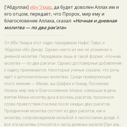
[‘Абдуллах]
ибн ‘Умар
, да будет доволен Аллах им и
его отцом, передаёт, что Пророк, мир ему и
благословение Аллаха, сказал:
«Ночная и дневная
молитва — по два рак‘ата»
.
От Ибн ‘Умара этот хадис передавали Нафи‘, Тавус и
‘Абдуллах ибн Динар. Однако никто из них не упоминал о
дневной молитве. Передавали лишь в такой форме: «Ночная
молитва — по два рак‘ата». Однако достоверные добавления
к хадису принимаются. Некоторые учёные сказали, что речь
идёт о дополнительных молитвах. Среди приверженцев
этого мнения — Малик, аш-Шафи‘и и Ахмад. Посланник
Аллаха, мир ему и благословение Аллаха, совершал в день
взятия Мекки молитву-духа в восемь рак‘атов, произнося
слова приветствия (таслим) после каждых двух рак‘атов.
Праздничная молитва состоит из двух рак‘атов, как и
молитва, сопровождаемая мольбой о ниспослании дождя. А
все эти молитвы относятся к числу дневных молитв [‘Аун аль-