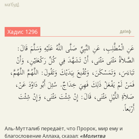
ма‘буд].
Хадис 1296
да‘иф
عَنِ الْمُطَّلِبِ، عَنِ النَّبِيِّ صَلَّى اللَّهُ عَلَيْهِ وَسَلَّمَ قَالَ:
الصَّلاَةُ مَثْنَى مَثْنَى، أَنْ تَشَهَّدَ فِي كُلِّ رَكْعَتَيْنِ، وَأَنْ
تَبَاءَسَ، وَتَمَسْكَنَ، وَتُقْنِعَ بِيَدَيْكَ وَتَقُولَ: اللَّهُمَّ اللَّهُمَّ،
فَمَنْ لَمْ يَفْعَلْ ذَلِكَ فَهِيَ خِدَاجٌ. سُئِلَ أَبُو دَاوُدَ عَنْ،
صَلاَةِ اللَّيْلِ مَثْنَى، قَالَ: إِنْ شِئْتَ مَثْنَى، وَإِنْ شِئْتَ
أَرْبَعاً.
Аль-Мутталиб передаёт, что Пророк, мир ему и
благословение Аллаха, сказал:
«Молитва