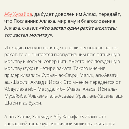
Абу Хурайра
, да будет доволен им Аллах, передаёт,
что Посланник Аллаха, мир ему и благословение
Аллаха, сказал:
«Кто застал один рак‘ат молитвы,
тот застал молитву»
.
Из хадиса можно понять, что если человек не застал
рак‘ат, то он считается пропустившим всю пятничную
молитву и должен совершить вместо неё полуденную
молитву (зухр) в четыре рак‘ата. Такого мнения
придерживались Суфьян ас-Саури, Малик, аль-Авза‘и,
аш-Шафи‘и, Ахмад и Исхак. Это мнение передаётся от
‘Абдуллаха ибн Мас‘уда, Ибн ‘Умара, Анаса, Ибн аль-
Мусайяба, ‘Алькамы, аль-Асвада, ‘Урвы, аль-Хасана, аш-
Ша‘би и аз-Зухри.
А аль-Хакам, Хаммад и Абу Ханифа считали, что
заставший ташаххуд пятничной молитвы считается