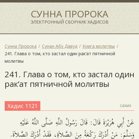
СУННА ПРОРОКА
ЭЛЕКТРОННЫЙ СБОРНИК ХАДИСОВ
Сунна Пророка
Сунан Абу Давуд
Книга молитвы
241. Глава о том, кто застал один рак‘ат пятничной
молитвы
241. Глава о том, кто застал один
рак‘ат пятничной молитвы
Хадис 1121
сахих
عَنْ أَبِي هُرَيْرَةَ قَالَ: قَالَ رَسُولُ اللَّهِ صَلَّى اللَّهُ عَلَيْهِ
وَسَلَّمَ: مَنْ أَدْرَكَ رَكْعَةً مِنَ الصَّلاَةِ، فَقَدْ أَدْرَكَ الصَّلاَةَ.