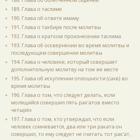
188. Глава об облегчённом сидении
189. Глава о таслиме
190. Глава об ответе имаму
191. Глава о такбире после молитвы
192. Глава о кратком произнесении таслима
193. Глава об осквернении во время молитвы и
последующем совершении молитвы
194. Глава о человеке, который совершает
дополнительную молитву на том же месте
195. Глава об искуплении оплошности (сахв) во
время молитвы
196. Глава о том, что следует делать, если
молящийся совершил пять рак‘атов вместо
четырёх
197. Глава о том, кто утверждал, что если
человек сомневается, два или три раката он
совершил, то ему следует не считать тот рак‘ат,