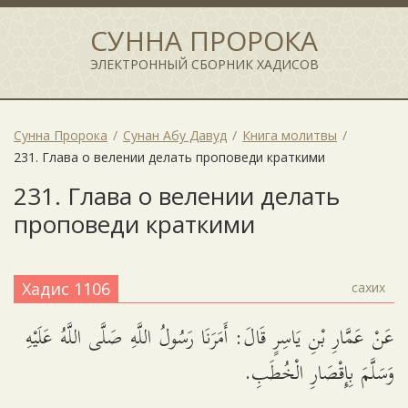
СУННА ПРОРОКА
ЭЛЕКТРОННЫЙ СБОРНИК ХАДИСОВ
Сунна Пророка
Сунан Абу Давуд
Книга молитвы
231. Глава о велении делать проповеди краткими
231. Глава о велении делать
проповеди краткими
Хадис 1106
сахих
عَنْ عَمَّارِ بْنِ يَاسِرٍ قَالَ: أَمَرَنَا رَسُولُ اللَّهِ صَلَّى اللَّهُ عَلَيْهِ
وَسَلَّمَ بِإِقْصَارِ الْخُطَبِ.