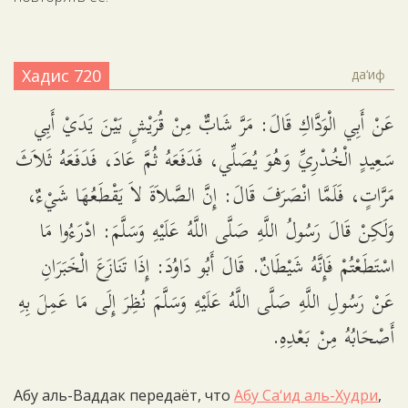
Хадис 720
да‘иф
عَنْ أَبِي الْوَدَّاكِ قَالَ: مَرَّ شَابٌّ مِنْ قُرَيْشٍ بَيْنَ يَدَيْ أَبِي
سَعِيدٍ الْخُدْرِيِّ وَهُوَ يُصَلِّي، فَدَفَعَهُ ثُمَّ عَادَ، فَدَفَعَهُ ثَلاَثَ
مَرَّاتٍ، فَلَمَّا انْصَرَفَ قَالَ: إِنَّ الصَّلاَةَ لاَ يَقْطَعُهَا شَيْءٌ،
وَلَكِنْ قَالَ رَسُولُ اللَّهِ صَلَّى اللَّهُ عَلَيْهِ وَسَلَّمَ: ادْرَءُوا مَا
اسْتَطَعْتُمْ فَإِنَّهُ شَيْطَانٌ. قَالَ أَبُو دَاوُدَ: إِذَا تَنَازَعَ الْخَبَرَانِ
عَنْ رَسُولِ اللَّهِ صَلَّى اللَّهُ عَلَيْهِ وَسَلَّمَ نُظِرَ إِلَى مَا عَمِلَ بِهِ
أَصْحَابُهُ مِنْ بَعْدِهِ.
Абу аль-Ваддак передаёт, что
Абу Са‘ид аль-Худри
,