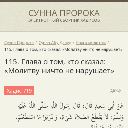
СУННА ПРОРОКА
ЭЛЕКТРОННЫЙ СБОРНИК ХАДИСОВ
Сунна Пророка
Сунан Абу Давуд
Книга молитвы
115. Глава о том, кто сказал: «Молитву ничто не нарушает»
115. Глава о том, кто сказал:
«Молитву ничто не нарушает»
Хадис 719
да‘иф
عَنْ أَبِي سَعِيدٍ قَالَ: قَالَ رَسُولُ اللَّهِ صَلَّى اللَّهُ عَلَيْهِ
وَسَلَّمَ: لاَ يَقْطَعُ الصَّلاَةَ شَيْءٌ، وَادْرَءُوا مَا اسْتَطَعْتُمْ،