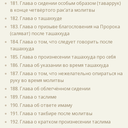
181. Глава о сидении особым образом (таваррук)
в конце четвёртого рак‘ата молитвы
182. Глава о ташаххуде
183. Глава о призыве благословения на Пророка
(саляват) после ташаххуда
184. Глава о том, что следует говорить после
ташаххуда
185. Глава о произнесении ташаххуда про себя
186. Глава об указании во время ташаххуда
187. Глава о том, что нежелательно опираться на
руку во время молитвы
188. Глава об облегчённом сидении
189. Глава о таслиме
190. Глава об ответе имаму
191. Глава о такбире после молитвы
192. Глава о кратком произнесении таслима