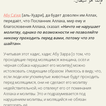
فَإِنَّمَا هُوَ شَيْطَانٌ.
Абу Са‘ид
[аль-Худри], да будет доволен им Аллах,
передаёт, что Посланник Аллаха, мир ему и
благословения Аллаха, сказал:
«Ничто не нарушает
молитву, однако по возможности не позволяйте
никому проходить перед вами, потому что это
шайтан»
.
Учитывая этот хадис, хадис Абу Зарра [о том, что
проходящие перед молящимся женщина, осёл и
чёрная собака нарушают его молитву] можно
истолковать следующим образом. Имелось в виду, что,
если люди или упомянутые животные будут проходить
перед молящимся, они не сделают его молитву
недействительной, но отвлекут его от поминания
Аллаха и молитвы. Это и подразумевается под
нарушением молитвы, и молящийся не обязан
повторять её.