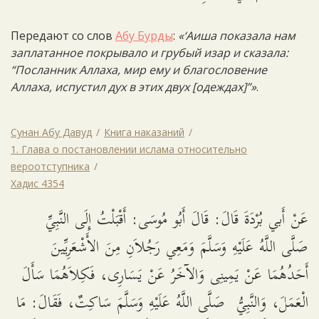
Передают со слов
Абу Бурды
:
«‘Аиша показала нам
заплатанное покрывало и грубый изар и сказала:
“Посланник Аллаха, мир ему и благословение
Аллаха, испустил дух в этих двух [одеждах]”»
.
Сунан Абу Давуд
Книга наказаний
1. Глава о постановлении ислама относительно
вероотступника
Хадис 4354
عَنْ أَبي بُرْدَةَ قَالَ: قَالَ أَبُو مُوسَى: أَقْبَلْتُ إِلَى النَّبِيِّ
صَلَّى اللَّهُ عَلَيْهِ وَسَلَّمَ وَمَعِي رَجُلاَنِ مِنَ الأَشْعَرِيِّينَ
أَحَدُهُمَا عَنْ يَمِينِى وَالآخَرُ عَنْ يَسَارِى، فَكِلاَهُمَا سَأَلَ
الْعَمَلَ، وَالنَّبِيُّ صَلَّى اللَّهُ عَلَيْهِ وَسَلَّمَ سَاكِتٌ، فَقَالَ: مَا