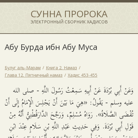
СУННА ПРОРОКА
ЭЛЕКТРОННЫЙ СБОРНИК ХАДИСОВ
Абу Бурда ибн Абу Муса
Булуг аль-Марам
Книга 2. Намаз
Глава 12. Пятничный намаз
Хадис 453-455
وَعَنْ أَبِي بُرْدَةَ عَنْ أَبِيهِ سَمِعْتُ رَسُولَ اللَّهِ - صلى الله
عليه وسلم - يَقُولُ: «هِيَ مَا بَيْنَ أَنْ يَجْلِسَ الْإِمَامُ إِلَى أَنْ
تُقْضَى الصَّلَاةُ». رَوَاهُ مُسْلِمٌ، وَرَجَّحَ الدَّارَقُطْنِيُّ أَنَّهُ مِنْ
قَوْلِ أَبِي بُرْدَةَ. وَفِي حَدِيثِ عَبْدِ اللَّهِ بْنِ سَلَامٍ عِنْدَ ابْنِ