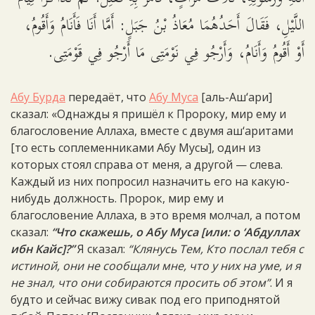
اللَّيْلِ، فَقَالَ أَحَدُهُمَا مُعَاذُ بْنُ جَبَلٍ: أَمَّا أَنَا فَأَنَامُ وَأَقُومُ،
أَوْ أَقُومُ وَأَنَامُ، وَأَرْجُو فِي نَوْمَتِى مَا أَرْجُو فِي قَوْمَتِى.
Абу Бурда
передаёт, что
Абу Муса
[аль-Аш‘ари]
сказал: «Однажды я пришёл к Пророку, мир ему и
благословение Аллаха, вместе с двумя аш‘аритами
[то есть соплеменниками Абу Мусы], один из
которых стоял справа от меня, а другой — слева.
Каждый из них попросил назначить его на какую-
нибудь должность. Пророк, мир ему и
благословение Аллаха, в это время молчал, а потом
сказал:
“Что скажешь, о Абу Муса [или: о ‘Абдуллах
ибн Кайс]?”
Я сказал:
“Клянусь Тем, Кто послал тебя с
истиной, они не сообщали мне, что у них на уме, и я
не знал, что они собираются просить об этом”
. И я
будто и сейчас вижу сивак под его приподнятой