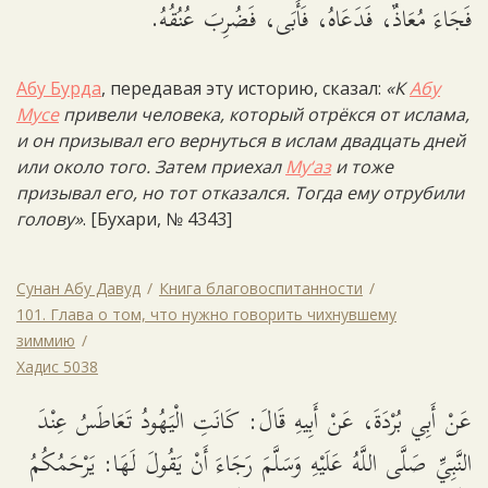
فَجَاءَ مُعَاذٌ، فَدَعَاهُ، فَأَبَى، فَضُرِبَ عُنُقُهُ.
Абу Бурда
, передавая эту историю, сказал:
«К
Абу
Мусе
привели человека, который отрёкся от ислама,
и он призывал его вернуться в ислам двадцать дней
или около того. Затем приехал
Му‘аз
и тоже
призывал его, но тот отказался. Тогда ему отрубили
голову»
. [Бухари, № 4343]
Сунан Абу Давуд
Книга благовоспитанности
101. Глава о том, что нужно говорить чихнувшему
зиммию
Хадис 5038
عَنْ أَبِي بُرْدَةَ، عَنْ أَبِيهِ قَالَ: كَانَتِ الْيَهُودُ تَعَاطَسُ عِنْدَ
النَّبِيِّ صَلَّى اللَّهُ عَلَيْهِ وَسَلَّمَ رَجَاءَ أَنْ يَقُولَ لَهَا: يَرْحَمُكُمُ