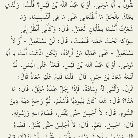
تَقُولُ يَا أَبَا مُوسَى. أَوْ يَا عَبْدَ اللَّهِ بْنَ قَيْسٍ؟ قُلْتُ: وَالَّذِي
بَعَثَكَ بِالْحَقِّ مَا أَطْلَعَانِى عَلَى مَا فِي أَنْفُسِهِمَا، وَمَا
شَعَرْتُ أَنَّهُمَا يَطْلُبَانِ الْعَمَلَ. قَالَ: وَكَأَنِّى أَنْظُرُ إِلَى
سِوَاكِهِ تَحْتَ شَفَتِهِ قَلَصَتْ، قَالَ: لَنْ نَسْتَعْمِلَ - أَوْ لاَ
نَسْتَعْمِلُ - عَلَى عَمَلِنَا مَنْ أَرَادَهُ، وَلَكِنِ اذْهَبْ أَنْتَ يَا أبَا
مُوسَى، أَوْ يَا عَبْدَ اللهِ بْنَ قَيْسٍ. فَبَعَثَهُ عَلَى الْيَمَنِ، ثُمَّ
أَتْبَعَهُ مُعَاذَ بْنَ جَبَلٍ. قَالَ: فَلَمَّا قَدِمَ عَلَيْهِ مُعَاذٌ قَالَ:
انْزِلْ، وَأَلْقَى لَهُ وِسَادَةً، فَإِذَا رَجُلٌ عِنْدَهُ مُوثَقٌ، قَالَ: مَا
هَذَا؟ قَالَ: هَذَا كَانَ يَهُودِيًّا فَأَسْلَمَ، ثُمَّ رَاجَعَ دِينَهُ دِينَ
السُّوءِ. قَالَ: لاَ أَجْلِسُ حَتَّى يُقْتَلَ، قَضَاءُ اللهِ وَرَسُولِهِ.
قَالَ: اجْلِسْ، نَعَمْ. قَالَ: لاَ أَجْلِسُ حَتَّى يُقْتَلَ، قَضَاءُ
اللهِ وَرَسُولِهِ، ثَلاَثَ مَرَّاتٍ، فَأَمَرَ بِهِ فَقُتِلَ. ثُمَّ تَذَاكَرَا قِيَامَ