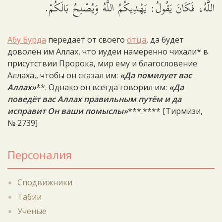
اللَّهُ، فَكَانَ يَقُولُ: يَهْدِيكُمُ اللَّهُ وَيُصْلِحُ بَالَكُمْ.
Абу Бурда
передаёт от своего
отца
, да будет
доволен им Аллах, что иудеи намеренно чихали* в
присутствии Пророка, мир ему и благословение
Аллаха,, чтобы он сказал им:
«Да помилует вас
Аллах»
**. Однако он всегда говорил им:
«Да
поведёт вас Аллах правильным путём и да
исправит Он ваши помыслы»
***.**** [Тирмизи,
№ 2739]
Персоналия
Сподвижники
Табии
Ученые