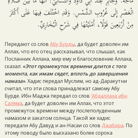
مَاجَهْ. وَجَابِرِ عِنْدَ أَبِي دَاوُدَ وَالنَّسَائِيِّ: أَنَّهَا مَا بَيْنَ صَلَاةِ
الْعَصْرِ إِلَى غُرُوبِ الشَّمْسِ. وَقَدِ اخْتُلَفَ فِيهَا عَلَى أَكْثَرَ
مِنْ أَرْبَعِينَ قَوْلًا، أَمْلَيْتُهَا فِي شَرْحِ الْبُخَارِيِّ.
Передают со слов
Абу Бурды
, да будет доволен им
Аллах, что его отец рассказывал, что слышал, как
Посланник Аллаха, мир ему и благословение Аллаха,
сказал:
«Этот промежуток времени длится с того
момента, как имам сядет, вплоть до завершения
намаза»
. Хадис передал Муслим, но ад-Даракутни
считал, что эти слова принадлежат самому Абу
Бурде. Ибн Маджа передал со слов
‘Абдаллаха ибн
Саляма
, да будет доволен им Аллах, что этот
промежуток времени между послеполуденным
намазом и закатом солнца. Такой же хадис
передали Абу Давуд и ан-Насаи со слов
Джабира
. По
этому поводу было высказано более сорока