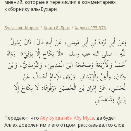
мнений, которые я перечислил в комментариях
к сборнику аль-Бухари.
Булуг аль-Марам
Книга 8. Брак
Хадисы 975-976
وَعَنْ أَبِي بُرْدَةَ بْنِ أَبِي مُوسَى، عَنْ أَبِيهِ قَالَ: قَالَ رَسُولُ
اللَّهِ - صلى الله عليه وسلم: «لَا نِكَاحَ إِلَّا بِوَلِيٍّ». رَوَاهُ
أَحْمَدُ وَالْأَرْبَعَةُ وَصَحَّحَهُ ابْنُ الْمَدِينِيِّ، وَالتِّرْمِذِيُّ، وَابْنُ
حِبَّانَ، وَأُعِلَّ بِالْإِرْسَالِ. وَرَوَى الْإمامُ أَحْمَدُ، عَنْ
الْحَسَنِ، عَنْ إِمْرانِ بْنِ الْحُصَيْنِ مَرْفُوعًا: لَا نِكَاحَ إِلَّا
بِوَلِيٍّ وَشَاهِدَيْنِ
Передают, что
Абу Бурда ибн Абу Муса
, да будет
Аллах доволен им и его отцом, рассказывал со слов