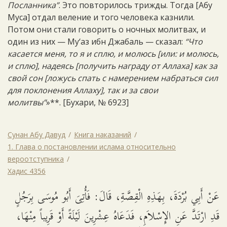
Посланника”
. Это повторилось трижды. Тогда [Абу
Муса] отдал веление и того человека казнили.
Потом они стали говорить о ночных молитвах, и
один из них — Му‘аз ибн Джабаль — сказал:
“Что
касается меня, то я и сплю, и молюсь [или: и молюсь,
и сплю], надеясь [получить награду от Аллаха] как за
свой сон [ложусь спать с намерением набраться сил
для поклонения Аллаху], так и за свои
молитвы”
»**. [Бухари, № 6923]
Сунан Абу Давуд
Книга наказаний
1. Глава о постановлении ислама относительно
вероотступника
Хадис 4356
عَنْ أَبِي بُرْدَةَ، بِهَذِهِ الْقِصَّةِ، قَالَ: فَأُتِىَ أَبُو مُوسَى بِرَجُلٍ
قَدِ ارْتَدَّ عَنِ الإِسْلاَمِ، فَدَعَاهُ عِشْرِينَ لَيْلَةً أَوْ قَرِيباً مِنْهَا،