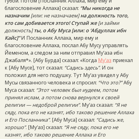
губой. Потом [Посланник Аллаха, мир ему и
благословение Аллаха] сказал:
“Мы никогда не
назначим
[или: не назначаем]
на должность того,
кто сам добивается этого! Ступай же
[и займи
должность]
ты, о Абу Муса [или: о ‘Абдуллах ибн
Кайс]”
И Посланник Аллаха, мир ему и
благословение Аллаха, послал Абу Мусу управлять
Йеменом, а следом за ним отправил Му‘аза ибн
Джабаля*». [Абу Бурда] сказал: «Когда
Му‘аз
приехал
к [Абу Мусе], тот сказал:
“Садись здесь”
. И он
положил для него подушку. Тут Му‘аз увидел у Абу
Мусы связанного человека и спросил:
“Что это?”
Абу
Муса сказал:
“Этот человек был иудеем, потом
принял ислам, а потом снова вернулся к своей
религии — недоброй религии”
. Му‘аз сказал:
“Я не
сяду, пока его не казнят, ибо таково решение Аллаха
и Его Посланника”
. [Абу Муса] сказал:
“Садись же,
хорошо”
. [Му‘аз] сказал:
“Я не сяду, пока его не
казнят, ибо таково решение Аллаха и Его