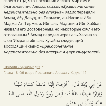
своего отца, что Посланник Аллаха, мир ему и
благословение Аллаха, сказал:
«Бракосочетание
недействительно без опекуна»
. Хадис передали
Ахмад, Абу Давуд, ат-Тирмизи, ан-Насаи и Ибн
Маджа. Ат-Тирмизи, Ибн аль-Мадини и Ибн Хиббан
назвали его достоверным, но некоторые сочли его
отосланным.* Ахмад передал через аль-Хасана со
слов ‘Имрана ибн аль-Хусайна следующий
восходящий хадис:
«Бракосочетание
недействительно без опекуна и двух свидетелей»
.
Шамаиль Мухаммадия
Глава 18. Об изаре Посланника Аллаха
Хадис 115
عَنْ أَبِي بُرْدَةَ قَالَ: أَخْرَجَتْ إِلَيْنَا عَائِشَةُ كِسَاءً مُلَبَّدًا
وَإِزَارًا غَلِيظًا، فَقَالَتْ: قُبِضَ رُوحُ رَسُولِ اللَّهِ صَلَّى اللهُ
عَلَيْهِ وَسَلَّمَ فِي هَذَيْنِ.