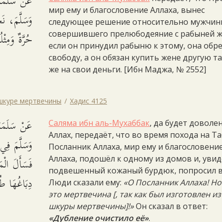
عَنْ سَلَمَةَ 
мир ему и благословение Аллаха, вынес
وَسَلَّمَ، نَح
следующее решение относительно мужчин
حُرَّةٌ وَمِثْ.
совершившего прелюбодеяние с рабыней ж
если он принудил рабыню к этому, она обр
свободу, а он обязан купить жене другую т
же на свои деньги. [Ибн Маджа, № 2552]
 шкуре мертвечины
Хадис 4125
عَنْ سَلَمَةَ 
Саляма ибн аль-Мухаббак
, да будет доволе
Аллах, передаёт, что во время похода на Т
وَسَلَّمَ فِي،
Посланник Аллаха, мир ему и благословени
فَسَأَلَ الْم:
Аллаха, подошёл к одному из домов и, уви
подвешенный кожаный бурдюк, попросил 
دِبَاغُهَا ط.
Люди сказали ему:
«О Посланник Аллаха! Но
это мертвечина [, так как был изготовлен из
шкуры мертвечины]!»
Он сказал в ответ:
«Дубление очистило её»
.