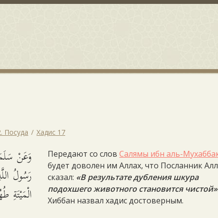
2. Посуда
Хадис 17
وَعَنْ سَلَ
Передают со слов
Салямы ибн аль-Мухабба
будет доволен им Аллах, что Посланник Ал
رَسُولُ ال
сказал:
«В результате дубления шкура
الْمَيْتَةِ .
подохшего животного становится чистой»
Хиббан назвал хадис достоверным.