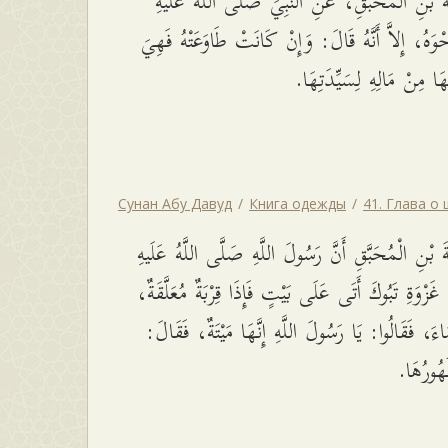
بْنِ الْمُحَبَّقِ، عَنِ النَّبِيِّ صَلَّى اللَّهُ عَلَيْهِ
ْوَهُ، إِلاَّ أَنَّهُ قَالَ: وَإِنْ كَانَتْ طَاوَعَتْهُ فَهِيَ
لُهَا مِنْ مَالِهِ لِسَيِّدَتِهَا
Сунан Абу Давуд
Книга одежды
41. Глава о
بْنِ الْمُحَبَّقِ أَنَّ رَسُولَ اللَّهِ صَلَّى اللَّهُ عَلَيهِ
 غَزْوَةِ تَبُوكَ أَتَى عَلَى بَيْتٍ فَإِذَا قِرْبَةٌ مُعَلَّقَةٌ
َاءَ، فَقَالُوا: يَا رَسُولَ اللَّهِ إِنَّهَا مَيْتَةٌ، فَقَالَ
ُهُورُهَا