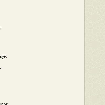
е
акую
ь
орок,