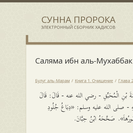
СУННА ПРОРОКА
ЭЛЕКТРОННЫЙ СБОРНИК ХАДИСОВ
Саляма ибн аль-Мухаббaк
Булуг аль-Марам
Книга 1. Очищение
Глава 
مَةَ بْنِ الْمُحَبِّقِ - رضي الله عنه - قَالَ: قَالَ
لَّهِ - صلى الله عليه وسلم: «دِبَاغُ جُلُودِ
طُهُورُهاَ». صَحَّحَهُ ابْنُ حِبَّانَ