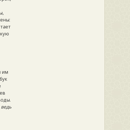
ы,
ены:
етает
акую
н им
абук
е
дев
воды.
 ведь