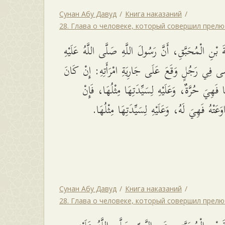
Сунан Абу Давуд
Книга наказаний
28. Глава о человеке, который совершил прел
بْنِ الْمُحَبَّقِ، أَنَّ رَسُولَ اللَّهِ صَلَّى اللَّهُ عَلَيْهِ
َى فِي رَجُلٍ وَقَعَ عَلَى جَارِيَةِ امْرَأَتِهِ: إِنْ كَانَ
 فَهِيَ حُرَّةٌ، وَعَلَيْهِ لِسَيِّدَتِهَا مِثْلُهَا، فَإِنْ
عَتْهُ فَهِيَ لَهُ، وَعَلَيْهِ لِسَيِّدَتِهَا مِثْلُهَا
Сунан Абу Давуд
Книга наказаний
28. Глава о человеке, который совершил прел