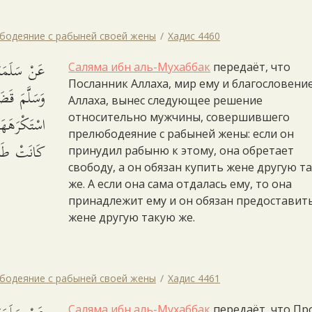
юбодеяние с рабыней своей жены
Хадис 4460
عَنْ سَلَمَةَ 
Саляма ибн аль-Мухаббак
передаёт, что
Посланник Аллаха, мир ему и благословени
وَسَلَّمَ قَض
Аллаха, вынес следующее решение
اسْتَكْرَهَهَا
относительно мужчины, совершившего
прелюбодеяние с рабыней жены: если он
كَانَتْ طَاوَ.
принудил рабыню к этому, она обретает
свободу, а он обязан купить жене другую т
же. А если она сама отдалась ему, то она
принадлежит ему и он обязан предоставит
жене другую такую же.
юбодеяние с рабыней своей жены
Хадис 4461
Саляма ибн аль-Мухаббак
передаёт, что Пр