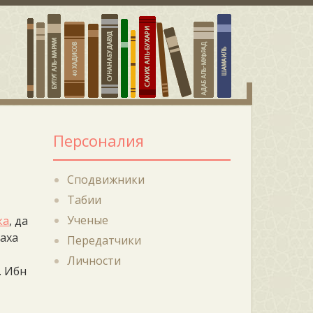
Персоналия
Сподвижники
Табии
Ученые
ка
, да
лаха
Передатчики
Личности
. Ибн