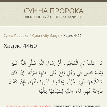
СУННА ПРОРОКА
ЭЛЕКТРОННЫЙ СБОРНИК ХАДИСОВ
Сунна Пророка
Сунан Абу Давуд
Хадис 4460
Хадис 4460
عَنْ سَلَمَةَ بْنِ الْمُحَبَّقِ، أَنَّ رَسُولَ اللَّهِ صَلَّى اللَّهُ عَلَيْهِ
وَسَلَّمَ قَضَى فِي رَجُلٍ وَقَعَ عَلَى جَارِيَةِ امْرَأَتِهِ: إِنْ كَانَ
اسْتَكْرَهَهَا فَهِيَ حُرَّةٌ، وَعَلَيْهِ لِسَيِّدَتِهَا مِثْلُهَا، فَإِنْ كَانَتْ
طَاوَعَتْهُ فَهِيَ لَهُ، وَعَلَيْهِ لِسَيِّدَتِهَا مِثْلُهَا.
Саляма ибн аль-Мухаббак
передаёт, что Посланник