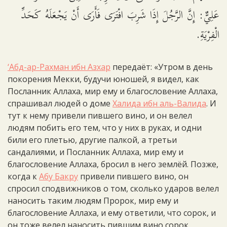
عَلِيٌّ: إِنَّ الرَّجُلَ إِذَا شَرِبَ افْتَرَى فَأَرَى أَنْ يَجْعَلَهُ كَحَدِّ
الْفِرْيَةِ.
‘Абд-ар-Рахман ибн Азхар
передаёт: «Утром в день
покорения Мекки, будучи юношей, я видел, как
Посланник Аллаха, мир ему и благословение Аллаха,
спрашивал людей о доме
Халида ибн аль-Валида
. И
тут к нему привели пившего вино, и он велел
людям побить его тем, что у них в руках, и одни
били его плетью, другие палкой, а третьи
сандалиями, и Посланник Аллаха, мир ему и
благословение Аллаха, бросил в него землёй. Позже,
когда к
Абу Бакру
привели пившего вино, он
спросил сподвижников о том, сколько ударов велел
наносить таким людям Пророк, мир ему и
благословение Аллаха, и ему ответили, что сорок, и
он тоже велел наносить пившим вино сорок