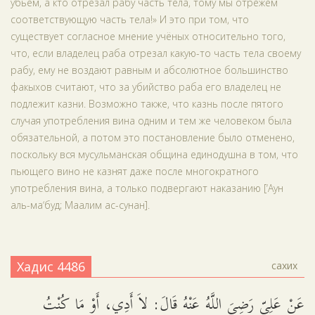
убьём, а кто отрезал рабу часть тела, тому мы отрежем
соответствующую часть тела!» И это при том, что
существует согласное мнение учёных относительно того,
что, если владелец раба отрезал какую-то часть тела своему
рабу, ему не воздают равным и абсолютное большинство
факыхов считают, что за убийство раба его владелец не
подлежит казни. Возможно также, что казнь после пятого
случая употребления вина одним и тем же человеком была
обязательной, а потом это постановление было отменено,
поскольку вся мусульманская община единодушна в том, что
пьющего вино не казнят даже после многократного
употребления вина, а только подвергают наказанию [‘Аун
аль-ма‘буд; Маалим ас-сунан].
Хадис 4486
сахих
عَنْ عَلِيّ رَضِيَ اللَّهُ عَنْهُ قَالَ: لاَ أَدِي، أَوْ مَا كُنْتُ