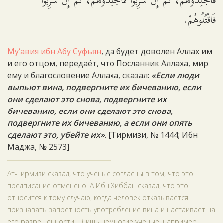
فَاجْلِدُوهُمْ، ثُمَّ إِنْ شَرِبُوا فَاجْلِدُوهُمْ، ثُمَّ إِنْ شَرِبُوا
فَاقْتُلُوهُمْ.
Му‘авия ибн Абу Суфьян
, да будет доволен Аллах им
и его отцом, передаёт, что Посланник Аллаха, мир
ему и благословение Аллаха, сказал:
«Если люди
выпьют вина, подвергните их бичеванию, если
они сделают это снова, подвергните их
бичеванию, если они сделают это снова,
подвергните их бичеванию, а если они опять
сделают это, убейте их»
. [Тирмизи, № 1444; Ибн
Маджа, № 2573]
Ат-Тирмизи сказал, что учёные согласны в том, что это
предписание отменено. А Ибн Хиббан сказал, что это
относится к тому случаю, когда человек отказывается
признавать запретность употребление вина и настаивает на
его разрешённости… Лишь немногие учёные, например