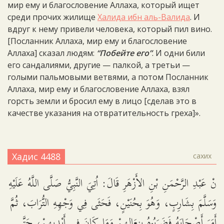
мир ему и благословение Аллаха, который ищет
среди прочих жилище
Халида ибн аль-Валида
. И
вдруг к нему привели человека, который пил вино.
[Посланник Аллаха, мир ему и благословение
Аллаха] сказал людям:
“Побейте его”
. И одни били
его сандалиями, другие — палкой, а третьи —
голыми пальмовыми ветвями, а потом Посланник
Аллаха, мир ему и благословение Аллаха, взял
горсть земли и бросил ему в лицо [сделав это в
качестве указания на отвратительность греха]».
Хадис 4488
сахих
نْ عَبْدِ الرَّحْمَنِ بْنِ الأَزْهَرِ قَالَ: اُتِيَ النَّبِيُّ صَلَّى اللَّهُ عَلَيْهِ
وَسَلَّمَ بِشَارِبٍ، وَهُوَ بِحُنَيْنٍ، فَحَثَى فِي وَجْهِهِ التُّرَابَ، ثُمَّ
أَمَرَ أَصْحَابَهُ فَضَرَبُوهُ بِنِعَالِهِمْ وَمَا كَانَ فِي أَيْدِيهِمْ، حَتَّى