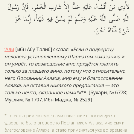
لأَدِي مَنْ أَقَمْتُ عَلَيْهِ حَدًّا إِلاَّ شَارِبَ الْخَمْرِ، فَإِنَّ رَسُولَ
اللَّهِ صَلَّى اللَّهُ عَلَيْهِ وَسَلَّمَ لَمْ يَسُنَّ فِيهِ شَيْئاً، إِنَّمَا هُوَ
شَىْءٌ قُلْنَاهُ نَحْنُ.
‘Али
[ибн Абу Талиб] сказал:
«Если я подвергну
человека установленному Шариатом наказанию и
он умрёт, то возмещение мне придётся платить
только за пившего вино, потому что относительно
него Посланник Аллаха, мир ему и благословение
Аллаха, не оставил никакого предписания — это
только нечто, сказанное нами*»
**. [Бухари, № 6778;
Муслим, № 1707; Ибн Маджа, № 2529]
* То есть применяемое нами наказание в восемьдесят
ударов не было оговорено Посланником Аллаха, мир ему и
благословение Аллаха, а стало применяться уже во времена