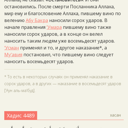
остановились. После смерти Посланника Аллаха,
мир ему и благословение Аллаха, пившему вино по
велению
Абу Бакра
наносили сорок ударов. В
начале правления
‘Умара
пившему вино также
наносили сорок ударов, а в конце он велел
наносить таким людям уже восемьдесят ударов.
‘Усман
применял и то, и другое наказание*, а
Му‘авия
постановил, что пившему вино следует
наносить восемьдесят ударов.
* То есть в некоторых случаях он применял наказание в
сорок ударов, а в других — наказание в восемьдесят ударов
[‘Аун аль-ма‘буд].
Хадис 4489
хасан