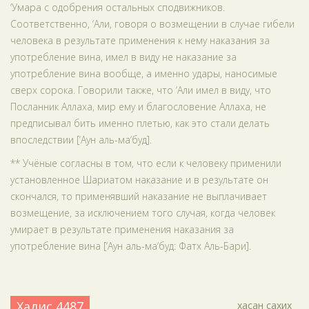
‘Умара с одобрения остальных сподвижников.
Соответственно, ‘Али, говоря о возмещении в случае гибели
человека в результате применения к нему наказания за
употребление вина, имел в виду не наказание за
употребление вина вообще, а именно удары, наносимые
сверх сорока. Говорили также, что ‘Али имел в виду, что
Посланник Аллаха, мир ему и благословение Аллаха, не
предписывал бить именно плетью, как это стали делать
впоследствии [‘Аун аль-ма‘буд].
** Учёные согласны в том, что если к человеку применили
установленное Шариатом наказание и в результате он
скончался, то применявший наказание не выплачивает
возмещение, за исключением того случая, когда человек
умирает в результате применения наказания за
употребление вина [‘Аун аль-ма‘буд: Фатх Аль-Бари].
Хадис 4487
хасан сахих