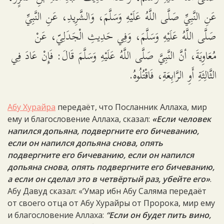
عَنِ النَّبِيِّ صَلَّى اللَّهُ عَلَيْهِ وَسَلَّمَ، وَالشَّرِيدِ، عَنِ النَّبِيِّ
صَلَّى اللَّهُ عَلَيْهِ وَسَلَّمَ، وَفِي حَدِيثِ الْجَدَلِيّ، عَنْ
مُعَاوِيَةَ، أنَّ النَّبِيَّ صَلَّى اللَّهُ عَلَيْهِ وَسَلَّمَ قَالَ: فَإِنْ عَادَ فِي
الثَّالِثَةِ أَوِ الرَّابِعَةِ، فَاقْتُلُوهُ.
Абу Хурайра
передаёт, что Посланник Аллаха, мир
ему и благословение Аллаха, сказал:
«Если человек
напился допьяна, подвергните его бичеванию,
если он напился допьяна снова, опять
подвергните его бичеванию, если он напился
допьяна снова, опять подвергните его бичеванию,
а если он сделал это в четвёртый раз, убейте его»
.
Абу Давуд сказал: «‘Умар ибн Абу Саляма передаёт
от своего отца от Абу Хурайры от Пророка, мир ему
и благословение Аллаха:
“Если он будет пить вино,