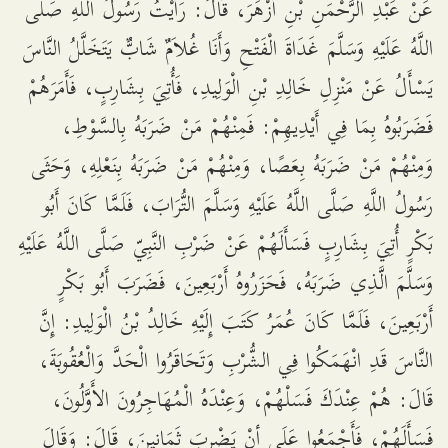
عَنْ عَبْدِ الرَّحْمَنِ بْنِ أَزْهَرَ، قَالَ: رَأَيْتُ رَسُولَ اللَّهِ صَلَّى
اللَّهُ عَلَيْهِ وَسَلَّمَ غَدَاةَ الْفَتْحِ وَأَنَا غُلاَمٌ شَابٌّ يَتَخَلَّلُ النَّاسَ
يَسْأَلُ عَنْ مَنْزِلِ خَالِدِ بْنِ الْوَلِيدِ، فَأُتِيَ بِشَارِبٍ، فَأَمَرَهُمْ
فَضَرَبُوهُ بِمَا فِي أَيْدِيهِمْ: فَمِنْهُمْ مَنْ ضَرَبَهُ بِالسَّوْطِ،
وَمِنْهُمْ مَنْ ضَرَبَهُ بِعَصًا، وَمِنْهُمْ مَنْ ضَرَبَهُ بِنَعْلِهِ، وَحَثَى
رَسُولُ اللَّهِ صَلَّى اللَّهُ عَلَيْهِ وَسَلَّمَ التُّرَابَ، فَلَمَّا كَانَ أَبُو
بَكْرٍ أُتِيَ بِشَارِبٍ فَسَأَلَهُمْ عَنْ ضَرْبِ النَّبِيّ صَلَّى اللَّهُ عَلَيْهِ
وَسَلَّمَ الَّذِي ضَرَبَهُ، فَحَزَرُوهُ أَرْبَعِينَ، فَضَرَبَ أَبُو بَكْرٍ
أَرْبَعِينَ، فَلَمَّا كَانَ عُمَرُ كَتَبَ إِلَيْهِ خَالِدُ بْنُ الْوَلِيدِ: إِنَّ
النَّاسَ قَدِ انْهَمَكُوا فِي الشُّرْبِ وَتَحَاقَرُوا الْحَدَّ وَالْعُقُوبَةَ،
قَالَ: هُمْ عِنْدَكَ فَسَلْهُمْ، وَعِنْدَهُ الْمُهَاجِرُونَ الأَوَّلُونَ،
فَسَأَلَهُمْ، فَأَجْمَعُوا عَلَى أنْ يَضْرِبَ ثَمَانِينَ، قَالَ: وَقَالَ