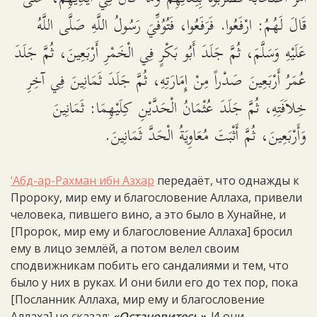
قَالَ لَهُمُ: ارْفَعُوا. فَرَفَعُوا، فَتُوُفِّيَ رَسُولُ اللَّهِ صَلَّى اللَّهُ
عَلَيْهِ وَسَلَّمَ، ثُمَّ جَلَدَ أَبُو بَكْرٍ فِي الْخَمْرِ أَرْبَعِينَ، ثُمَّ جَلَدَ
عُمَرُ أَرْبَعِينَ صَدْراً مِنْ إِمَارَتِهِ، ثُمَّ جَلَدَ ثَمَانِينَ فِي آخِرِ
خِلاَفَتِهِ، ثُمَّ جَلَدَ عُثْمَانُ الْحَدَّيْنِ كِلَيْهِمَا: ثَمَانِينَ
وَأَرْبَعِينَ، ثُمَّ أَثْبَتَ مُعَاوِيَةُ الْحَدَّ ثَمَانِينَ.
‘Абд-ар-Рахман ибн Азхар
передаёт, что однажды к
Пророку, мир ему и благословение Аллаха, привели
человека, пившего вино, а это было в Хунайне, и
[Пророк, мир ему и благословение Аллаха] бросил
ему в лицо землёй, а потом велел своим
сподвижникам побить его сандалиями и тем, что
было у них в руках. И они били его до тех пор, пока
[Посланник Аллаха, мир ему и благословение
Аллаха] не сказал:
«Остановитесь»
. И они