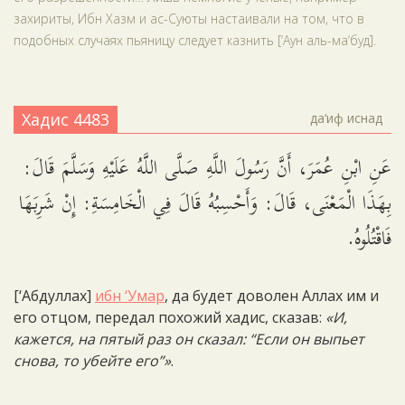
захириты, Ибн Хазм и ас-Суюты настаивали на том, что в
подобных случаях пьяницу следует казнить [‘Аун аль-ма‘буд].
Хадис 4483
да‘иф иснад
عَنِ ابْنِ عُمَرَ، أَنَّ رَسُولَ اللَّهِ صَلَّى اللَّهُ عَلَيْهِ وَسَلَّمَ قَالَ:
بِهَذَا الْمَعْنَى، قَالَ: وَأَحْسِبُهُ قَالَ فِي الْخَامِسَةِ: إِنْ شَرِبَهَا
فَاقْتُلُوهُ.
[‘Абдуллах]
ибн ‘Умар
, да будет доволен Аллах им и
его отцом, передал похожий хадис, сказав:
«И,
кажется, на пятый раз он сказал: “Если он выпьет
снова, то убейте его”»
.