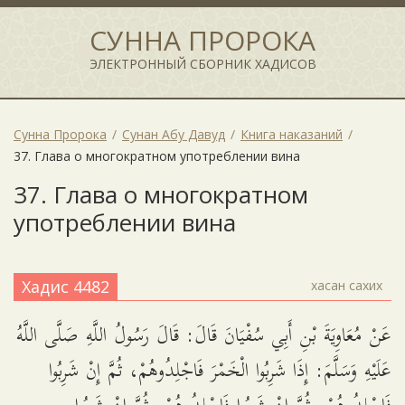
СУННА ПРОРОКА
ЭЛЕКТРОННЫЙ СБОРНИК ХАДИСОВ
Сунна Пророка
Сунан Абу Давуд
Книга наказаний
37. Глава о многократном употреблении вина
37. Глава о многократном
употреблении вина
Хадис 4482
хасан сахих
عَنْ مُعَاوِيَةَ بْنِ أَبِي سُفْيَانَ قَالَ: قَالَ رَسُولُ اللَّهِ صَلَّى اللَّهُ
عَلَيْهِ وَسَلَّمَ: إِذَا شَرِبُوا الْخَمْرَ فَاجْلِدُوهُمْ، ثُمَّ إِنْ شَرِبُوا