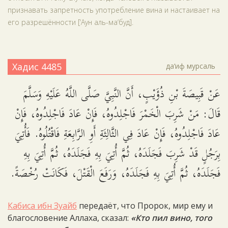
признавать запретность употребление вина и настаивает на
его разрешённости [‘Аун аль-ма‘буд].
Хадис 4485
да‘иф мурсаль
عَنْ قَبِيصَةَ بْنِ ذُؤَيْبٍ، أَنَّ النَّبِيَّ صَلَّى اللَّهُ عَلَيْهِ وَسَلَّمَ
قَالَ: مَنْ شَرِبَ الْخَمْرَ فَاجْلِدُوهُ، فَإِنْ عَادَ فَاجْلِدُوهُ، فَإِنْ
عَادَ فَاجْلِدُوهُ، فَإِنْ عَادَ فِي الثَّالِثَةِ أَوِ الرَّابِعَةِ فَاقْتُلُوهُ. فَأُتِيَ
بِرَجُلٍ قَدْ شَرِبَ فَجَلَدَهُ، ثُمَّ أُتِيَ بِهِ فَجَلَدَهُ، ثُمَّ أُتِيَ بِهِ
فَجَلَدَهُ، ثُمَّ أُتِيَ بِهِ فَجَلَدَهُ، وَرَفَعَ الْقَتْلَ، فَكَانَتْ رُخْصَةً.
Кабиса ибн Зуайб
передаёт, что Пророк, мир ему и
благословение Аллаха, сказал:
«Кто пил вино, того