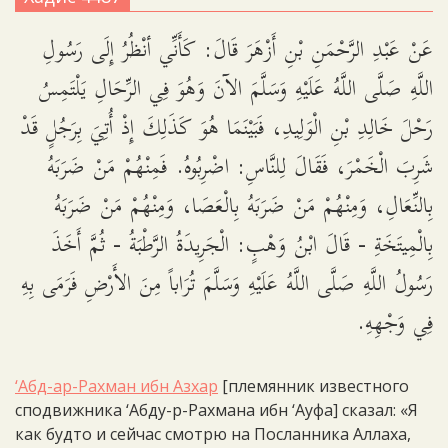
عَنْ عَبْدِ الرَّحْمَنِ بْنِ أَزْهَرَ قَالَ: كَأَنِّي أنْظُرُ إِلَى رَسُولِ
اللَّهِ صَلَّى اللَّهُ عَلَيْهِ وَسَلَّمَ الآنَ وَهُوَ فِي الرِّحَالِ يَلْتَمِسُ
رَحْلَ خَالِدِ بْنِ الْوَلِيدِ، فَبَيْنَمَا هُوَ كَذَلِكَ إِذْ أُتِيَ بِرَجُلٍ قَدْ
شَرِبَ الْخَمْرَ، فَقَالَ لِلنَّاسِ: اضْرِبُوهُ. فَمِنْهُمْ مَنْ ضَرَبَهُ
بِالنِّعَالِ، وَمِنْهُمْ مَنْ ضَرَبَهُ بِالْعَصَا، وَمِنْهُمْ مَنْ ضَرَبَهُ
بِالْمِيتَخَةِ - قَالَ ابْنُ وَهْبٍ: الْجَرِيدَةُ الرَّطْبَةُ - ثُمَّ أَخَذَ
رَسُولُ اللَّهِ صَلَّى اللَّهُ عَلَيْهِ وَسَلَّمَ تُرَاباً مِنَ الأَرْضِ فَرَمَى بِهِ
فِي وَجْهِهِ.
‘Абд-ар-Рахман ибн Азхар
[племянник известного
сподвижника ‘Абду-р-Рахмана ибн ‘Ауфа] сказал: «Я
как будто и сейчас смотрю на Посланника Аллаха,