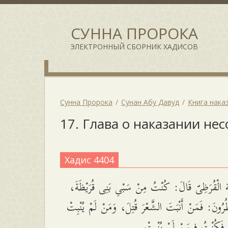
СУННА ПРОРОКА
ЭЛЕКТРОННЫЙ СБОРНИК ХАДИСОВ
Сунна Пророка
Сунан Абу Давуд
Книга нака
17. Глава о наказании н
Хадис 4404
َة الْقُرَظِىّ قَالَ: كُنْتُ مِنْ سَبْىِ بَنِى قُرَيْظَةَ
ظُرُونَ: فَمَنْ أَنْبَتَ الشَّعْرَ قُتِلَ، وَمَنْ لَمْ يُنْبِتْ
ْ، فَكُنْتُ فِيمَنْ لَمْ يُنْبِتْ