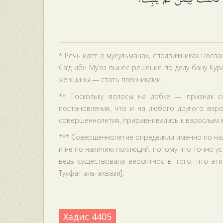
* Речь идёт о мусульманах, сподвижниках Послан
Са‘д ибн Му‘аз вынес решение по делу бану Ку
женщины — стать пленниками.
** Поскольку волосы на лобке — признак с
постановления, что и на любого другого взр
совершеннолетия, приравнивались к взрослым во
*** Совершеннолетие определяли именно по нали
и не по наличию поллюций, потому что точно у
ведь существовала вероятность того, что эти 
Тухфат аль-ахвази].
Хадис 4405