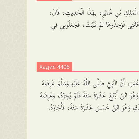
 الْمَلِكِ بْنِ عُمَيْرٍ، بِهَذَا الْحَدِيثِ، قَالَ
انَتِى فَوَجَدُوهَا لَمْ تَنْبُتْ، فَجَعَلُونِي فِي
Хадис 4406
َرَ، أَنَّ النَّبِيَّ صَلَّى اللَّهُ عَلَيْهِ وَسَلَّمَ عُرِضَهُ
وَهُوَ ابْنُ أَرْبَعَ عَشْرَةَ سَنَةً فَلَمْ يُجِزْهُ، وَعُرِضَهُ
نْدَقِ وَهُوَ ابْنُ خَمْسَ عَشْرَةَ سَنَةً، فَأَجَازَهُ