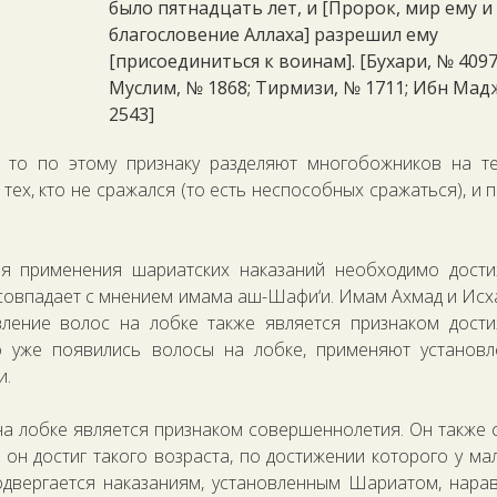
было пятнадцать лет, и [Пророк, мир ему и
благословение Аллаха] разрешил ему
[присоединиться к воинам]. [Бухари, № 4097
Муслим, № 1868; Тирмизи, № 1711; Ибн Мад
2543]
 то по этому признаку разделяют многобожников на те
 тех, кто не сражался (то есть неспособных сражаться), и 
для применения шариатских наказаний необходимо дост
 совпадает с мнением имама аш-Шафи‘и. Имам Ахмад и Исх
явление волос на лобке также является признаком дост
о уже появились волосы на лобке, применяют установ
и.
а лобке является признаком совершеннолетия. Он также с
он достиг такого возраста, по достижении которого у ма
двергается наказаниям, установленным Шариатом, нара