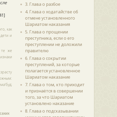
исле
3. Глава о разбое
4. Глава о ходатайстве об
41]
отмене установленного
Шариатом наказания
го, как
5. Глава о прощении
 дети и
преступника, если о его
преступлении не доложили
правителю
 те же
изнаки
6. Глава о сокрытии
преступлений, за которые
полагается установленное
озрасту
Шариатом наказание
можным:
7. Глава о том, кто приходит
ма‘буд;
и признаётся в совершении
того, за что Шариатом
установлено наказание
8. Глава о подсказывании
сахих