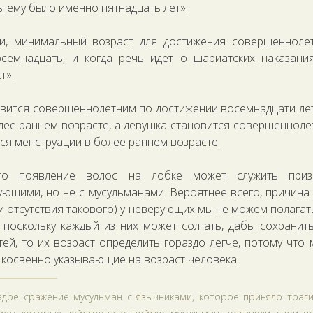
ы ему было именно пятнадцать лет».
ли, минимальный возраст для достижения совершеннол
семнадцать, и когда речь идёт о шариатских наказани
т».
вится совершеннолетним по достижении восемнадцати лет
лее раннем возрасте, а девушка становится совершенноле
утся менструации в более раннем возрасте.
то появление волос на лобке может служить приз
ющими, но не с мусульманами. Вероятнее всего, причина 
 отсутствия такового) у неверующих мы не можем полагат
 поскольку каждый из них может солгать, дабы сохранит
тей, то их возраст определить гораздо легче, потому что
, косвенно указывающие на возраст человека.
адре сражение мусульман с язычниками, которое приняло траги