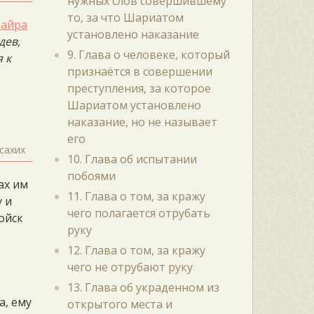
нужных слов совершившему
то, за что Шариатом
майра
установлено наказание
дев,
9. Глава о человеке, который
 к
признаётся в совершении
преступления, за которое
Шариатом установлено
наказание, но не называет
его
сахих
10. Глава об испытании
побоями
ах им
11. Глава о том, за кражу
у и
чего полагается отрубать
ойск
руку
12. Глава о том, за кражу
чего не отрубают руку
13. Глава об украденном из
а, ему
открытого места и