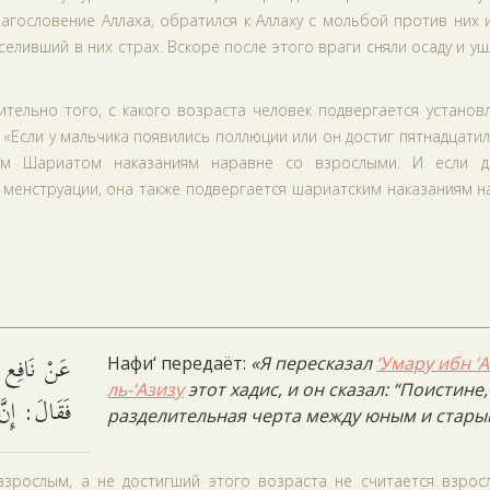
лагословение Аллаха, обратился к Аллаху с мольбой против них 
еливший в них страх. Вскоре после этого враги сняли осаду и уш
ительно того, с какого возраста человек подвергается устано
«Если у мальчика появились поллюции или он достиг пятнадцати
ным Шариатом наказаниям наравне со взрослыми. И если д
ь менструации, она также подвергается шариатским наказаниям 
عَنْ نَافِع:،
Нафи‘ передаёт:
«Я пересказал
‘Умару ибн ‘А
ль-‘Азизу
этот хадис, и он сказал: “Поистине,
فَقَالَ: إِنّ.
разделительная черта между юным и стары
 взрослым, а не достигший этого возраста не считается взрос