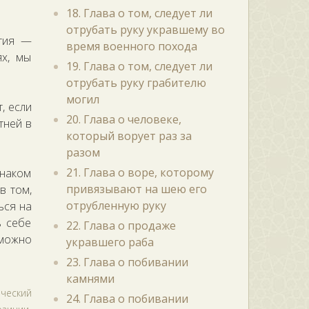
18. Глава о том, следует ли
отрубать руку укравшему во
етия —
время военного похода
ях, мы
19. Глава о том, следует ли
отрубать руку грабителю
могил
, если
20. Глава о человеке,
тней в
который ворует раз за
разом
21. Глава о воре, которому
наком
привязывают на шею его
в том,
отрубленную руку
ься на
ь себе
22. Глава о продаже
 можно
укравшего раба
23. Глава о побивании
камнями
ческий
24. Глава о побивании