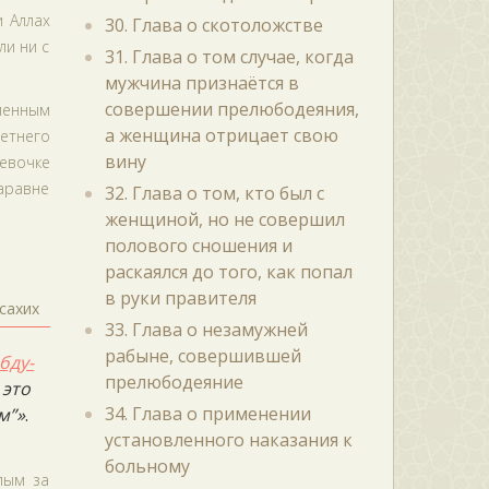
и Аллах
30. Глава о скотоложстве
ли ни с
31. Глава о том случае, когда
мужчина признаётся в
совершении прелюбодеяния,
вленным
а женщина отрицает свою
летнего
вину
евочке
наравне
32. Глава о том, кто был с
женщиной, но не совершил
полового сношения и
раскаялся до того, как попал
в руки правителя
сахих
33. Глава о незамужней
рабыне, совершившей
бду-
прелюбодеяние
 это
34. Глава о применении
м”»
.
установленного наказания к
больному
лым за