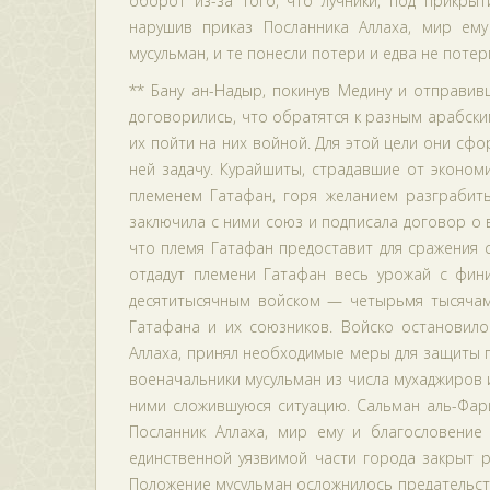
оборот из-за того, что лучники, под прикры
нарушив приказ Посланника Аллаха, мир ему
мусульман, и те понесли потери и едва не поте
** Бану ан-Надыр, покинув Медину и отправи
договорились, что обратятся к разным арабски
их пойти на них войной. Для этой цели они сф
ней задачу. Курайшиты, страдавшие от эконом
племенем Гатафан, горя желанием разграбить
заключила с ними союз и подписала договор о 
что племя Гатафан предоставит для сражения 
отдадут племени Гатафан весь урожай с фини
десятитысячным войском — четырьмя тысячам
Гатафана и их союзников. Войско остановило
Аллаха, принял необходимые меры для защиты г
военачальники мусульман из числа мухаджиров и
ними сложившуюся ситуацию. Сальман аль-Фар
Посланник Аллаха, мир ему и благословение 
единственной уязвимой части города закрыт р
Положение мусульман осложнилось предательств