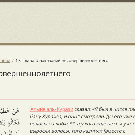
заний
17. Глава о наказании несовершеннолетнего
есовершеннолетнего
عَنْ عَطِيّ،
‘Атыйя аль-Курази
сказал:
«Я был в числе п
бану Курайза, и они* смотрели, [у кого уже 
فَكَانُوا يَنْ
волосы на лобке**, а у кого ещё нет], и у ко
لَمْ يُقْتَل.
выросли волосы, того казнили [вместе с