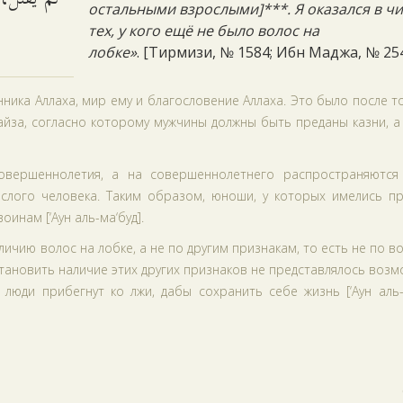
остальными взрослыми]***. Я оказался в ч
тех, у кого ещё не было волос на
лобке»
. [Тирмизи, № 1584; Ибн Маджа, № 25
ника Аллаха, мир ему и благословение Аллаха. Это было после то
райза, согласно которому мужчины должны быть преданы казни, а
овершеннолетия, а на совершеннолетнего распространяются
ослого человека. Таким образом, юноши, у которых имелись пр
инам [‘Аун аль-ма‘буд].
чию волос на лобке, а не по другим признакам, то есть не по в
становить наличие этих других признаков не представлялось воз
люди прибегнут ко лжи, дабы сохранить себе жизнь [‘Аун аль-