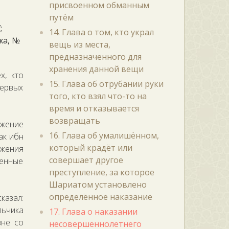
присвоенном обманным
путём
;
14. Глава о том, кто украл
жа, №
вещь из места,
предназначенного для
хранения данной вещи
х, кто
15. Глава об отрубании руки
первых
того, кто взял что-то на
время и отказывается
возвращать
ижение
16. Глава об умалишённом,
ак ибн
который крадёт или
ижения
совершает другое
ленные
преступление, за которое
Шариатом установлено
определённое наказание
казал:
льчика
17. Глава о наказании
вне со
несовершеннолетнего