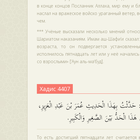
в конце концов Посланник Аллаха, мир ему и б
наслал на вражеское войско ураганный ветер, вс
чем.
*** Учёные высказали несколько мнений относ
Шариатом наказаниям. Имам аш-Шафи‘и сказал: 
возраста, то он подвергается установлен
исполнилось пятнадцать лет или у неё началис
со взрослыми» [‘Аун аль-ма‘буд].
Хадис 4407
 حَدَّثْتُ بِهَذَا الْحَدِيثِ عُمَرَ بْنَ عَبْدِ الْعَزِيزِ
َ هَذَا الْحَدُّ بَيْنَ الصَّغِيرِ وَالْكَبِيرِ
То есть достигший пятнадцати лет считается