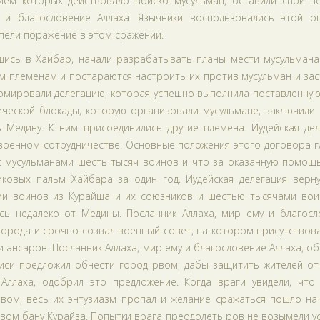
тием которых действовало войско мусульман, оставили свои по
 и благословение Аллаха. Язычники воспользовались этой о
рпели поражение в этом сражении.
вшись в Хайбар, начали разрабатывать планы мести мусульмана
м племенам и постараются настроить их против мусульман и за
ормировали делегацию, которая успешно выполнила поставленну
ической блокады, которую организовали мусульмане, заключили
 Медину. К ним присоединились другие племена. Иудейская дел
военном сотрудничестве. Основные положения этого договора г
с мусульманами шесть тысяч воинов и что за оказанную помощь
ковых пальм Хайбара за один год. Иудейская делегация верну
и воинов из Курайша и их союзников и шестью тысячами вои
сь недалеко от Медины. Посланник Аллаха, мир ему и благосл
орода и срочно созвал военный совет, на котором присутствов
 ансаров. Посланник Аллаха, мир ему и благословение Аллаха, об
иси предложил обнести город рвом, дабы защитить жителей от 
Аллаха, одобрил это предложение. Когда враги увидели, что 
вом, весь их энтузиазм пропал и желание сражаться пошло на 
ом бану Курайза. Попытки врага преодолеть ров не возымели у