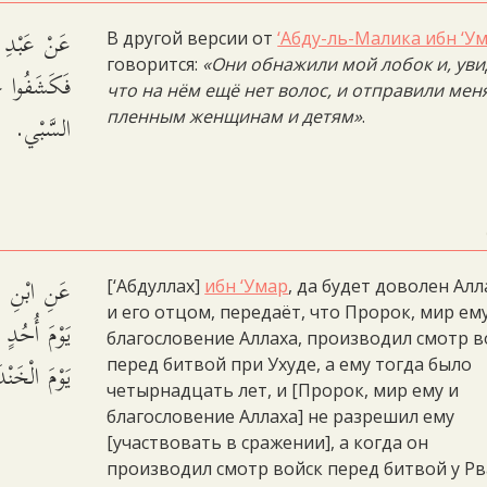
عَنْ عَبْدِ:
В другой версии от
‘Абду-ль-Малика ибн ‘У
говорится:
«Они обнажили мой лобок и, уви
فَكَشَفُوا عَ
что на нём ещё нет волос, и отправили меня
السَّبْي.
пленным женщинам и детям»
.
عَنِ ابْنِ عُم
[‘Абдуллах]
ибн ‘Умар
, да будет доволен Алл
и его отцом, передаёт, что Пророк, мир ем
يَوْمَ أُحُدٍ 
благословение Аллаха, производил смотр в
يَوْمَ الْخَ.
перед битвой при Ухуде, а ему тогда было
четырнадцать лет, и [Пророк, мир ему и
благословение Аллаха] не разрешил ему
[участвовать в сражении], а когда он
производил смотр войск перед битвой у Рв