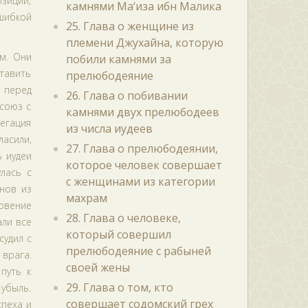
зиции,
камнями Ма‘иза ибн Малика
шибкой
25. Глава о женщине из
племени Джухайна, которую
м. Они
побили камнями за
ставить
прелюбодеяние
ю перед
26. Глава о побивании
 союз с
камнями двух прелюбодеев
егация
из числа иудеев
ласили,
27. Глава о прелюбодеянии,
 иудеи
которое человек совершает
лась с
с женщинами из категории
нов из
махрам
овение
28. Глава о человеке,
али все
который совершил
судил с
прелюбодеяние с рабыней
врага.
своей жены
путь к
29. Глава о том, кто
убыль.
совершает содомский грех
спеха и