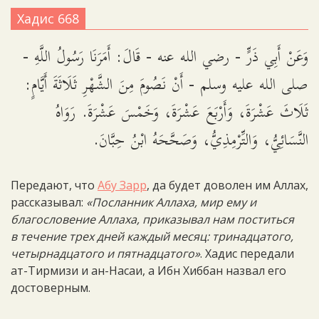
Хадис 668
وَعَنْ أَبِي ذَرٍّ - رضي الله عنه - قَالَ: أَمَرَنَا رَسُولُ اللَّهِ -
صلى الله عليه وسلم - أَنْ نَصُومَ مِنَ الشَّهْرِ ثَلَاثَةَ أَيَّامٍ:
ثَلَاثَ عَشْرَةَ، وَأَرْبَعَ عَشْرَةَ، وَخَمْسَ عَشْرَةَ. رَوَاهُ
النَّسَائِيُّ، وَالتِّرْمِذِيُّ، وَصَحَّحَهُ ابْنُ حِبَّانَ.
Передают, что
Абу Зарр
, да будет доволен им Аллах,
рассказывал:
«Посланник Аллаха, мир ему и
благословение Аллаха, приказывал нам поститься
в течение трех дней каждый месяц: тринадцатого,
четырнадцатого и пятнадцатого»
. Хадис передали
ат-Тирмизи и ан-Насаи, а Ибн Хиббан назвал его
достоверным.