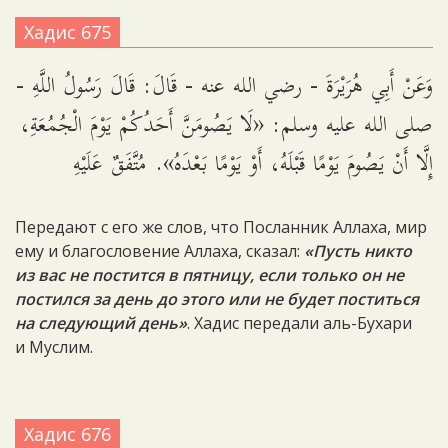
Хадис 675
وَعَنْ أَبِي هُرَيْرَةَ - رضي الله عنه - قَالَ: قَالَ رَسُولُ اللَّهِ -
صلى الله عليه وسلم: «لَا يَصُومَنَّ أَحَدُكُمْ يَوْمَ الْجُمُعَةِ،
إِلَّا أَنْ يَصُومَ يَوْمًا قَبْلَهُ، أَوْ يَوْمًا بَعْدَهُ». مُتَّفَقٌ عَلَيْهِ
Передают с его же слов, что Посланник Аллаха, мир
ему и благословение Аллаха, сказал:
«Пусть никто
из вас не постится в пятницу, если только он не
постился за день до этого или не будет поститься
на следующий день»
. Хадис передали аль-Бухари
и Муслим.
Хадис 676