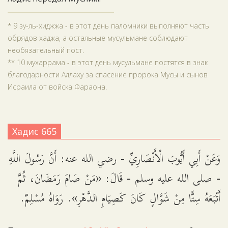
* 9 зу-ль-хиджжа - в этот день паломники выполняют часть
обрядов хаджа, а остальные мусульмане соблюдают
необязательный пост.
** 10 мухаррама - в этот день мусульмане постятся в знак
благодарности Аллаху за спасение пророка Мусы и сынов
Исраила от войска Фараона.
Хадис 665
وَعَنْ أَبِي أَيُّوبَ الْأَنْصَارِيِّ - رضي الله عنه: أَنَّ رَسُولَ اللَّهِ
- صلى الله عليه وسلم - قَالَ: «مَنْ صَامَ رَمَضَانَ، ثُمَّ
أَتْبَعَهُ سِتًّا مِنْ شَوَّالٍ كَانَ كَصِيَامِ الدَّهْرِ». رَوَاهُ مُسْلِمٌ.