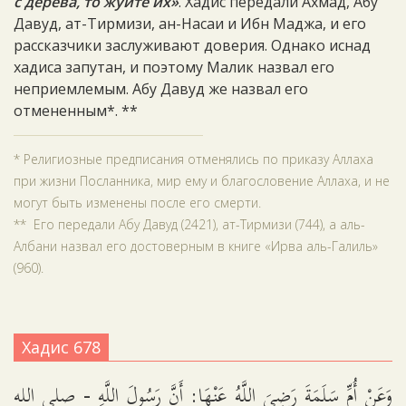
с дерева, то жуйте их»
. Хадис передали Ахмад, Абу
Давуд, ат-Тирмизи, ан-Насаи и Ибн Маджа, и его
рассказчики заслуживают доверия. Однако иснад
хадиса запутан, и поэтому Малик назвал его
неприемлемым. Абу Давуд же назвал его
отмененным*. **
* Религиозные предписания отменялись по приказу Аллаха
при жизни Посланника, мир ему и благословение Аллаха, и не
могут быть изменены после его смерти.
** Его передали Абу Давуд (2421), ат-Тирмизи (744), а аль-
Албани назвал его достоверным в книге «Ирва аль-Галиль»
(960).
Хадис 678
وَعَنْ أُمِّ سَلَمَةَ رَضِيَ اللَّهُ عَنْهَا: أَنَّ رَسُولَ اللَّهِ - صلى الله