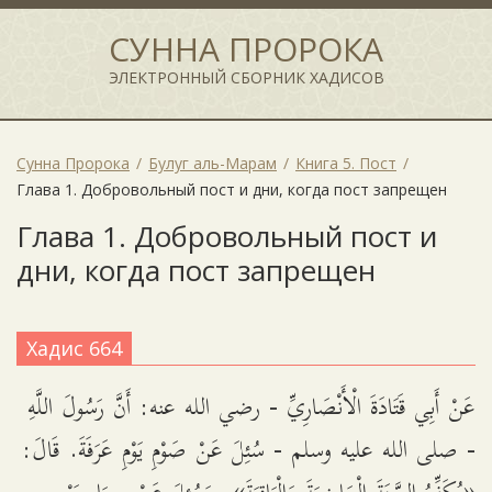
СУННА ПРОРОКА
ЭЛЕКТРОННЫЙ СБОРНИК ХАДИСОВ
Сунна Пророка
Булуг аль-Марам
Книга 5. Пост
Глава 1. Добровольный пост и дни, когда пост запрещен
Глава 1. Добровольный пост и
дни, когда пост запрещен
Хадис 664
عَنْ أَبِي قَتَادَةَ الْأَنْصَارِيِّ - رضي الله عنه: أَنَّ رَسُولَ اللَّهِ
- صلى الله عليه وسلم - سُئِلَ عَنْ صَوْمِ يَوْمِ عَرَفَةَ. قَالَ: