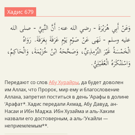
Хадис 679
وَعَنْ أَبِي هُرَيْرَةَ - رضي الله عنه: أَنَّ النَّبِيَّ - صلى الله
عليه وسلم - نَهَى عَنْ صَوْمِ يَوْمِ عَرَفَةَ بِعَرَفَةَ. رَوَاهُ
الْخَمْسَةُ غَيْرَ التِّرْمِذِيِّ، وَصَحَّحَهُ ابْنُ خُزَيْمَةَ، وَالْحَاكِمُ،
وَاسْتَنْكَرَهُ الْعُقَيْلِيُّ.
Передают со слов
Абу Хурайры
, да будет доволен
им Аллах, что Пророк, мир ему и благословение
Аллаха, запретил поститься в день ‘Арафы в долине
‘Арафат*. Хадис передали Ахмад, Абу Давуд, ан-
Насаи и Ибн Маджа. Ибн Хузайма и аль-Хаким
назвали его достоверным, а аль-‘Укайли —
неприемлемым**.