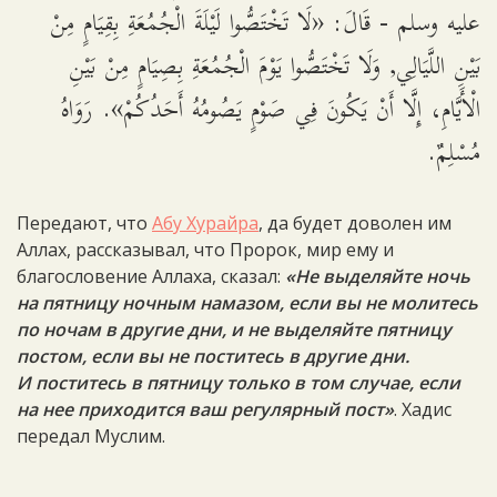
عليه وسلم - قَالَ: «لَا تَخْتَصُّوا لَيْلَةَ الْجُمُعَةِ بِقِيَامٍ مِنْ
بَيْنِ اللَّيَالِي, وَلَا تَخْتَصُّوا يَوْمَ الْجُمُعَةِ بِصِيَامٍ مِنْ بَيْنِ
الْأَيَّامِ، إِلَّا أَنْ يَكُونَ فِي صَوْمٍ يَصُومُهُ أَحَدُكُمْ». رَوَاهُ
مُسْلِمٌ.
Передают, что
Абу Хурайра
, да будет доволен им
Аллах, рассказывал, что Пророк, мир ему и
благословение Аллаха, сказал:
«Не выделяйте ночь
на пятницу ночным намазом, если вы не молитесь
по ночам в другие дни, и не выделяйте пятницу
постом, если вы не поститесь в другие дни.
И поститесь в пятницу только в том случае, если
на нее приходится ваш регулярный пост»
. Хадис
передал Муслим.