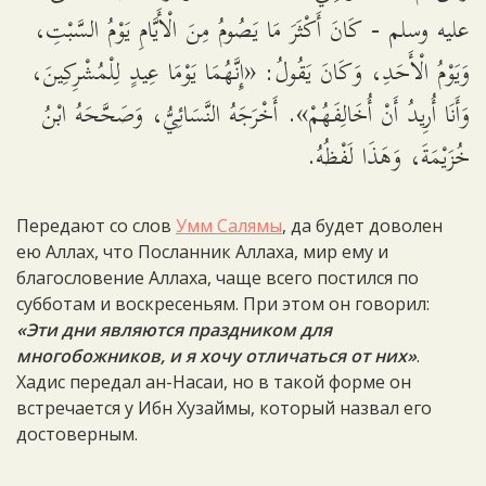
عليه وسلم - كَانَ أَكْثَرَ مَا يَصُومُ مِنَ الْأَيَّامِ يَوْمُ السَّبْتِ،
وَيَوْمُ الْأَحَدِ، وَكَانَ يَقُولُ: «إِنَّهُمَا يَوْمَا عِيدٍ لِلْمُشْرِكِينَ،
وَأَنَا أُرِيدُ أَنْ أُخَالِفَهُمْ». أَخْرَجَهُ النَّسَائِيُّ، وَصَحَّحَهُ ابْنُ
خُزَيْمَةَ، وَهَذَا لَفْظُهُ.
Передают со слов
Умм Салямы
, да будет доволен
ею Аллах, что Посланник Аллаха, мир ему и
благословение Аллаха, чаще всего постился по
субботам и воскресеньям. При этом он говорил:
«Эти дни являются праздником для
многобожников, и я хочу отличаться от них»
.
Хадис передал ан-Насаи, но в такой форме он
встречается у Ибн Хузаймы, который назвал его
достоверным.