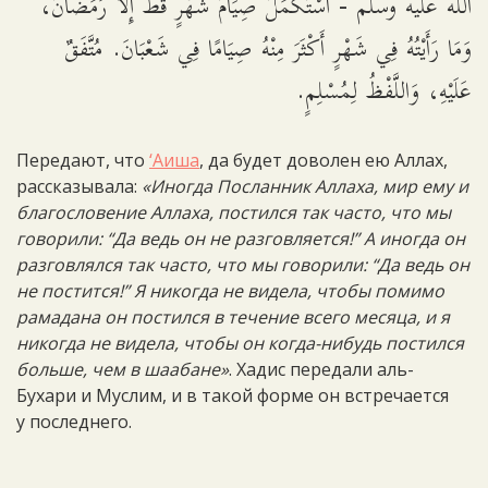
الله عليه وسلم - اسْتَكْمَلَ صِيَامَ شَهْرٍ قَطُّ إِلَّا رَمَضَانَ،
وَمَا رَأَيْتُهُ فِي شَهْرٍ أَكْثَرَ مِنْهُ صِيَامًا فِي شَعْبَانَ. مُتَّفَقٌ
عَلَيْهِ، وَاللَّفْظُ لِمُسْلِمٍ.
Передают, что
‘Аиша
, да будет доволен ею Аллах,
рассказывала:
«Иногда Посланник Аллаха, мир ему и
благословение Аллаха, постился так часто, что мы
говорили: “Да ведь он не разговляется!” А иногда он
разговлялся так часто, что мы говорили: “Да ведь он
не постится!” Я никогда не видела, чтобы помимо
рамадана он постился в течение всего месяца, и я
никогда не видела, чтобы он когда-нибудь постился
больше, чем в шаабане»
. Хадис передали аль-
Бухари и Муслим, и в такой форме он встречается
у последнего.