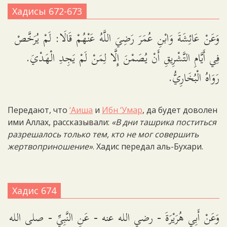
Хадисы 672-673
وَعَنْ عَائِشَةَ وَابْنِ عُمَرَ رَضِيَ اللَّهُ عَنْهُمْ قَالَا: لَمْ يُرَخَّصْ
فِي أَيَّامِ التَّشْرِيقِ أَنْ يُصَمْنَ إِلَّا لِمَنْ لَمْ يَجِدِ الْهَدْيَ.
رَوَاهُ الْبُخَارِيُّ.
Передают, что
‘Аиша
и
Ибн ‘Умар
, да будет доволен
ими Аллах, рассказывали:
«В дни ташрика поститься
разрешалось только тем, кто не мог совершить
жертвоприношение»
. Хадис передал аль-Бухари.
Хадис 674
وَعَنْ أَبِي هُرَيْرَةَ - رضي الله عنه - عَنِ النَّبِيِّ - صلى الله