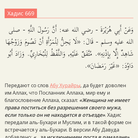
Хадис 669
وَعَنْ أَبِي هُرَيْرَةَ - رضي الله عنه: أَنَّ رَسُولَ اللَّهِ - صلى
الله عليه وسلم - قَالَ: «لَا يَحِلُّ لِلْمَرْأَةِ أَنْ تَصُومَ وَزَوْجُهَا
شَاهِدٌ إِلَّا بِإِذْنِهِ». مُتَّفَقٌ عَلَيْهِ, وَاللَّفْظُ لِلْبُخَارِيِّ. وَزَادَ أَبُو
دَاوُدَ: «غَيْرَ رَمَضَانَ».
Передают со слов
Абу Хурайры
, да будет доволен
им Аллах, что Посланник Аллаха, мир ему и
благословение Аллаха, сказал:
«Женщина не имеет
права поститься без разрешения своего мужа,
если только он не находится в отъезде»
. Хадис
передали аль-Бухари и Муслим, и в такой форме он
встречается у аль-Бухари. В версии Абу Давуда
добавлено:
«…за исключением поста в рамадане»
.