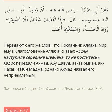
وَعَنْ أَبِي هُرَيْرَةَ - رضي الله عنه - أَنَّ رَسُولَ اللَّهِ - صلى
الله عليه وسلم - قَالَ: «إِذَا انْتَصَفَ شَعْبَانَ فَلَا تَصُومُوا».
رَوَاهُ الْخَمْسَةُ، وَاسْتَنْكَرَهُ أَحْمَدُ.
Передают с его же слов, что Посланник Аллаха, мир
ему и благословение Аллаха, сказал:
«Если
наступила середина шаабана, то не поститесь»
.
Хадис передали Ахмад, Абу Давуд, ат-Тирмизи, ан-
Насаи и Ибн Маджа, однако Ахмад назвал его
неприемлемым.
Достоверный хадис. См. «Сахих аль-Джами‘ ас­-Сагир» (397).
Хадис 677