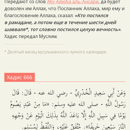
Передают со слов
Абу Айюба аль-Ансари
, да будет
доволен им Аллах, что Посланник Аллаха, мир ему и
благословение Аллаха, сказал:
«Кто постился
в рамадане, а потом еще в течение шести дней
шавваля*, тот словно постился целую вечность»
.
Хадис передал Муслим.
* Десятый месяц мусульманского лунного календаря.
Хадис 666
وَعَنْ أَبِي سَعِيدٍ الْخُدْرِيِّ - رضي الله عنه - قَالَ: قَالَ
رَسُولُ اللَّهِ - صلى الله عليه وسلم: «مَا مِنْ عَبْدٍ يَصُومُ
يَوْمًا فِي سَبِيلِ اللَّهِ إِلَّا بَاعَدَ اللَّهُ بِذَلِكَ الْيَوْمِ عَنْ وَجْهِهِ
النَّارَ سَبْعِينَ خَرِيفًا». مُتَّفَقٌ عَلَيْهِ، وَاللَّفْظُ لِمُسْلِمٍ.