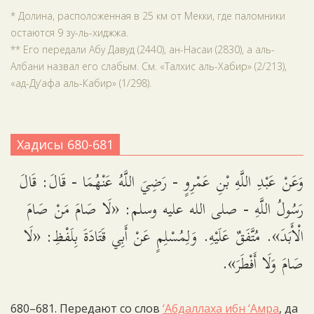
* Долина, расположенная в 25 км от Мекки, где паломники
остаются 9 зу-ль-хиджжа.
** Его передали Абу Давуд (2440), ан-Насаи (2830), а аль-
Албани назвал его слабым. См. «Талхис аль-Хабир» (2/213),
«ад-Ду‘афа аль-Кабир» (1/298).
Хадисы 680-681
وَعَنْ عَبْدِ اللَّهِ بْنِ عَمْرِوٍ - رَضِيَ اللَّهُ عَنْهُمَا - قَالَ: قَالَ
رَسُولُ اللَّهِ - صلى الله عليه وسلم: «لَا صَامَ مَنْ صَامَ
الْأَبَدَ». مُتَّفَقٌ عَلَيْهِ. وَلِمُسْلِمٍ عَنْ أَبِي قَتَادَةَ بِلَفْظِ: «لَا
صَامَ وَلَا أَفْطَرَ».
680–681. Передают со слов
‘Абдаллаха ибн ‘Амра
, да