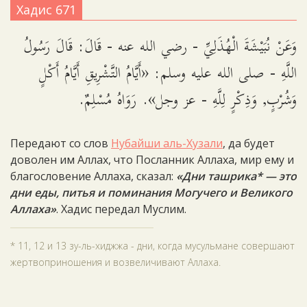
Хадис 671
وَعَنْ نُبَيْشَةَ الْهُذَلِيِّ - رضي الله عنه - قَالَ: قَالَ رَسُولُ
اللَّهِ - صلى الله عليه وسلم: «أَيَّامُ التَّشْرِيقِ أَيَّامُ أَكْلٍ
وَشُرْبٍ, وَذِكْرٍ لِلَّهِ - عز وجل». رَوَاهُ مُسْلِمٌ.
Передают со слов
Нубайши аль-Хузали
, да будет
доволен им Аллах, что Посланник Аллаха, мир ему и
благословение Аллаха, сказал:
«Дни ташрика* — это
дни еды, питья и поминания Могучего и Великого
Аллаха»
. Хадис передал Муслим.
* 11, 12 и 13 зу-ль-хиджжа - дни, когда мусульмане совершают
жертвоприношения и возвеличивают Аллаха.