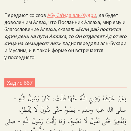
Передают со слов
Абу Са‘ида аль-Худри
, да будет
доволен им Аллах, что Посланник Аллаха, мир ему и
благословение Аллаха, сказал:
«Если раб постится
один день на пути Аллаха, то Он отдаляет Ад от его
лица на семьдесят лет»
. Хадис передали аль-Бухари
и Муслим, и в такой форме он встречается
у последнего.
Хадис 667
وَعَنْ عَائِشَةَ رَضِيَ اللَّهُ عَنْهَا قَالَتْ: كَانَ رَسُولُ اللَّهِ -
صلى الله عليه وسلم - يَصُومُ حَتَّى نَقُولَ لَا يُفْطِرُ،
وَيُفْطِرُ حَتَّى نَقُولَ لَا يَصُومُ، وَمَا رَأَيْتُ رَسُولَ اللَّهِ - صلى