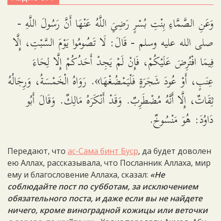
وَعَنِ الصَّمَّاءِ بِنْتِ بُسْرٍ رَضِيَ اللَّهُ عَنْهَا أَنَّ رَسُولَ اللَّهِ -
صلى الله عليه وسلم - قَالَ: لَا تَصُومُوا يَوْمَ السَّبْتِ، إِلَّا
فِيمَا افْتُرِضَ عَلَيْكُمْ، فَإِنْ لَمْ يَجِدْ أَحَدُكُمْ إِلَّا لِحَاءَ
عِنَبٍ، أَوْ عُودَ شَجَرَةٍ فَلْيَمْضُغْهَا». رَوَاهُ الْخَمْسَةُ، وَرِجَالُهُ
ثِقَاتٌ، إِلَّا أَنَّهُ مُضْطَرِبٌ. وَقَدْ أَنْكَرَهُ مَالِكٌ. وَقَالَ أَبُو
دَاوُدَ: هُوَ مَنْسُوخٌ.
Передают, что
ас-Сама бинт Буср
, да будет доволен
ею Аллах, рассказывала, что Посланник Аллаха, мир
ему и благословение Аллаха, сказал:
«Не
соблюдайте пост по субботам, за исключением
обязательного поста, и даже если вы не найдете
ничего, кроме виноградной кожицы или веточки