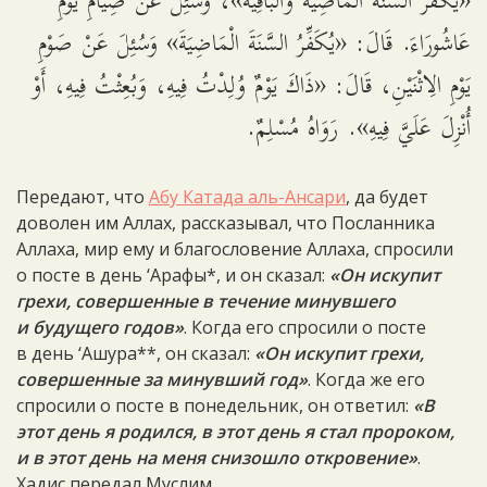
«يُكَفِّرُ السَّنَةَ الْمَاضِيَةَ وَالْبَاقِيَةَ»، وَسُئِلَ عَنْ صِيَامِ يَوْمِ
عَاشُورَاءَ. قَالَ: «يُكَفِّرُ السَّنَةَ الْمَاضِيَةَ» وَسُئِلَ عَنْ صَوْمِ
يَوْمِ الِاثْنَيْنِ، قَالَ: «ذَاكَ يَوْمٌ وُلِدْتُ فِيهِ، وَبُعِثْتُ فِيهِ، أَوْ
أُنْزِلَ عَلَيَّ فِيهِ». رَوَاهُ مُسْلِمٌ.
Передают, что
Абу Катада аль-Ансари
, да будет
доволен им Аллах, рассказывал, что Посланника
Аллаха, мир ему и благословение Аллаха, спросили
о посте в день ‘Арафы*, и он сказал:
«Он искупит
грехи, совершенные в течение минувшего
и будущего годов»
. Когда его спросили о посте
в день ‘Ашура**, он сказал:
«Он искупит грехи,
совершенные за минувший год»
. Когда же его
спросили о посте в понедельник, он ответил:
«В
этот день я родился, в этот день я стал пророком,
и в этот день на меня снизошло откровение»
.
Хадис передал Муслим.