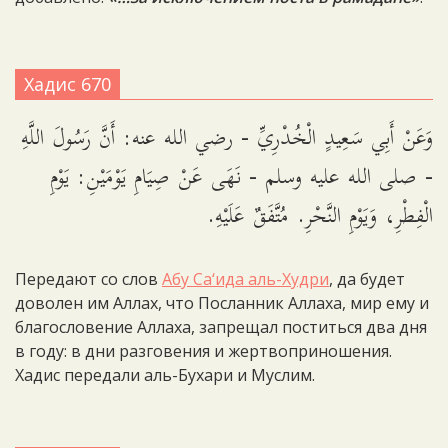
Хадис 670
وَعَنْ أَبِي سَعِيدٍ الْخُدْرِيِّ - رضي الله عنه: أَنَّ رَسُولَ اللَّهِ
- صلى الله عليه وسلم - نَهَى عَنْ صِيَامِ يَوْمَيْنِ: يَوْمِ
الْفِطْرِ، وَيَوْمِ النَّحْرِ. مُتَّفَقٌ عَلَيْهِ.
Передают со слов
Абу Са‘ида аль-Худри
, да будет
доволен им Аллах, что Посланник Аллаха, мир ему и
благословение Аллаха, запрещал поститься два дня
в году: в дни разговения и жертвоприношения.
Хадис передали аль-Бухари и Муслим.