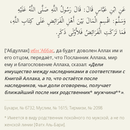
عَنِ ابْنِ عَبَّاسٍ قَالَ: قَالَ رَسُولُ اللَّهِ صَلَّى اللَّهُ عَلَيْهِ
وَسَلَّمَ: اقْسِمِ الْمَالَ بَيْنَ أَهْلِ الْفَرَائِضِ عَلَى كِتَابِ اللَّهِ،
فَمَا تَرَكَتِ الْفَرَائِضُ فَلأَوْلَى ذَكَرٍ.
[‘Абдуллах]
ибн ‘Аббас
, да будет доволен Аллах им и
его отцом, передаёт, что Посланник Аллаха, мир
ему и благословение Аллаха, сказал:
«Дели
имущество между наследниками в соответствии с
Книгой Аллаха, а то, что остаётся после
наследников, чьи доли оговорены, получает
ближайший после них родственник
*
мужчина
**
»
.
Бухари, № 6732; Муслим, № 1615; Тирмизи, № 2098
* Имеется в виду родственник покойного по мужской, а не по
женской линии [Фатх Аль-Бари].