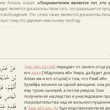
ие Аллаха, сказал:
«Покровителем является тот, кто 
хадис является доказательством того, что разрешается про
освобождения. Эти слова также являются доказательством
ько тому, кто даровал невольнику свободу.
عَنْ عَمْرِو
‘Амр ибн Шу‘айб
передаёт от своего отца р
его
деда
[‘Абдуллаха ибн ‘Амра, да будет до
بْنَ حُذَيْفَة
Аллах им и его отцом] о том, что Риаб ибн
أُمُّهُمْ، فَو
Хузайфа женился на одной женщине, она р
ему троих сыновей, а потом умерла. Они
الْعَاصِ عَص،
получили её наследство и унаследовали пр
покровительства над её вольноотпущенни
فَقَدِمَ عَمْ
А
‘Амр ибн аль-‘Ас
был родственником её де