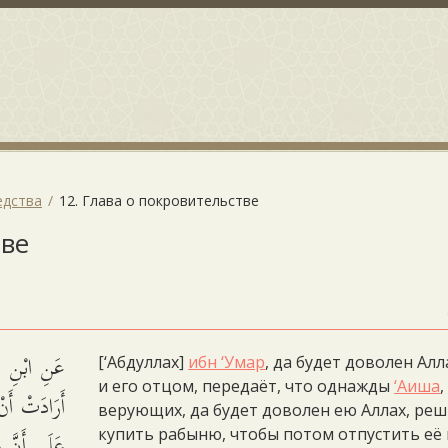
едства
12. Глава о покровительстве
тве
عَنِ ابْنِ عُم
[‘Абдуллах]
ибн ‘Умар
, да будет доволен Алл
и его отцом, передаёт, что однажды
‘Аиша
أَرَادَتْ أَنْ
верующих, да будет доволен ею Аллах, ре
عَلَى أَنَّ و
купить рабыню, чтобы потом отпустить её 