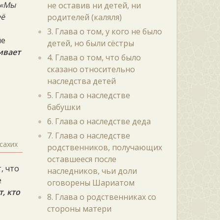
«Мы
не оставив ни детей, ни
её
родителей (каляля)
3. Глава о том, у кого не было
ие
детей, но были сёстры
ивает
4. Глава о том, что было
сказано относительно
наследства детей
5. Глава о наследстве
бабушки
6. Глава о наследстве деда
7. Глава о наследстве
сахих
родственников, получающих
оставшееся после
, что
наследников, чьи доли
е
оговорены Шариатом
, кто
8. Глава о родственниках со
стороны матери