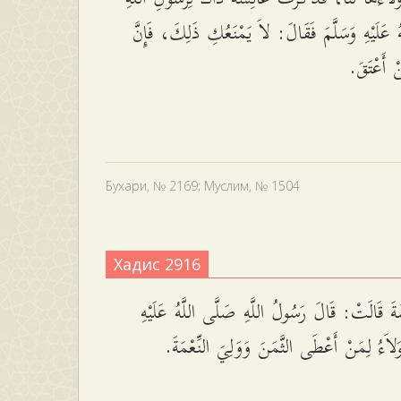
 عَلَيْهِ وَسَلَّمَ فَقَالَ: لاَ يَمْنَعُكِ ذَلِكَ، فَإِنَّ
َنْ أَعْتَقَ
Бухари, № 2169; Муслим, № 1504
Хадис 2916
َ قَالَتْ: قَالَ رَسُولُ اللَّهِ صَلَّى اللَّهُ عَلَيْهِ
ْوَلاَءُ لِمَنْ أَعْطَى الثَّمَنَ وَوَلِيَ النِّعْمَةَ