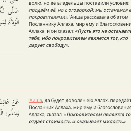
волю, но её владельцы поставили условие:
صَلَّى اللَّهُ
продаём её, но с оговоркой: мы останемся 
покровителями»
. ‘Аиша рассказала об этом
الْوَلاَءَ لِم.
Посланнику Аллаха, мир ему и благословен
Аллаха, и он сказал:
«Пусть это не останавл
тебя, ибо покровителем является тот, кто
дарует свободу»
.
عَنْ عَائِشَة
‘Аиша
, да будет доволен ею Аллах, передаёт
Посланник Аллаха, мир ему и благословени
وَسَلَّمَ: ال.
Аллаха, сказал:
«Покровителем является тот
отдаёт стоимость и оказывает милость»
.