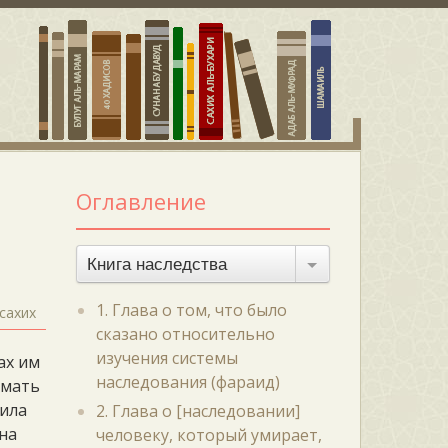
Оглавление
Книга наследства
1. Глава о том, что было
сахих
сказано относительно
изучения системы
ах им
наследования (фараид)
, мать
шила
2. Глава о [наследовании]
на
человеку, который умирает,