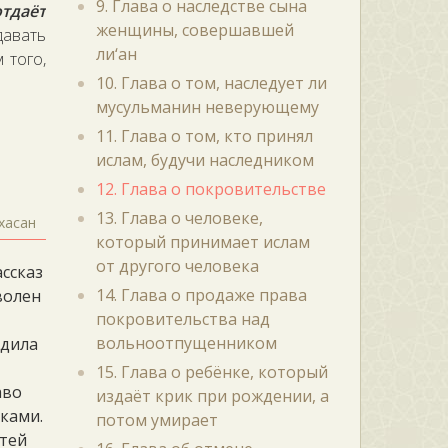
9. Глава о наследстве сына
отдаёт
женщины, совершавшей
давать
ли‘ан
 того,
10. Глава о том, наследует ли
мусульманин неверующему
11. Глава о том, кто принял
ислам, будучи наследником
12. Глава о покровительстве
13. Глава о человеке,
хасан
который принимает ислам
от другого человека
ассказ
14. Глава о продаже права
волен
покровительства над
вольноотпущенником
одила
15. Глава о ребёнке, который
аво
издаёт крик при рождении, а
ками.
потом умирает
тей