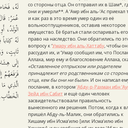
لَهُ، فَخَاصَ
со стороны отца. Он отправил их в Шам*, г
они и умерли**. А ‘Амр ибн аль-‘Ас приехал 
عُمَرُ: قَالَ 
и как раз в это время умер один из её
вольноотпущенников, оставив некоторое
الْوَلَدُ، أَ
имущество. Её братья стали оспаривать ег
لَهُ كِتَاباً
право на наследство. Они обратились по э
вопросу к ‘
Умару ибн аль-Хаттабу
, чтобы он
ثَابِتٍ، وَرَ
рассудил их, и ‘Умар сообщил им, что Посл
إِلَى هِشَامِ
Аллаха, мир ему и благословение Аллаха, ск
«Оставленное отпрыском или родителем
فَرَفَعَهُمْ 
принадлежит его родственникам со сторон
отца, кем бы они ни были»
. И он написал ем
الَّذِي مَا 
послание, в котором
‘Абду-р-Рахман ибн ‘А
الْخَطَّابِ،.
Зейд ибн Сабит
и ещё один человек
засвидетельствовали правильность
вынесенного им решения. Потом, когда к в
пришёл Абду-ль-Малик, они обратились к
Хишаму ибн Исма‘илю [или: Исма‘илю ибн