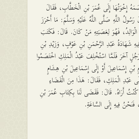
مَهُ إِخْوَتُهَا إِلَى عُمَرَ بْنِ الْخَطَّابِ، فَقَالَ
رَسُولُ اللَّهِ صَلَّى اللَّهُ عَلَيْهِ وَسَلَّمَ: مَا أَحْرَزَ
وِ الْوَالِدُ، فَهُوَ لِعَصَبَتِهِ مَنْ كَانَ. قَالَ: فَكَتَبَ
 فِيهِ شَهَادَةُ عَبْدِ الرَّحْمَنِ بْنِ عَوْفٍ، وَزَيْدِ بْنِ
جُلٍ آخَرَ فَلَمَّا اسْتُخْلِفَ عَبْدُ الْمَلِكِ اخْتَصَمُوا
 بْنِ إِسْمَاعِيلَ أَوْ إِلَى إِسْمَاعِيلَ بْنِ هِشَامٍ
إِلَى عَبْدِ الْمَلِكِ، فَقَالَ: هَذَا مِنَ الْقَضَاءِ
كُنْتُ أَرَاهُ. قَالَ: فَقَضَى لَنَا بِكِتَابِ عُمَرَ بْنِ
 فَنَحْنُ فِيهِ إِلَى السَّاعَةِ