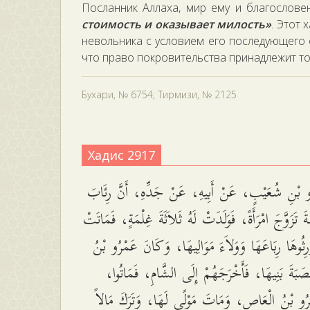
Посланник Аллаха, мир ему и благословен
стоимость и оказывает милость»
. Этот 
невольника с условием его последующего 
что право покровительства принадлежит тол
Бухари, № 6754; Тирмизи, № 2125
Хадис 2917
 بْنِ شُعَيْبٍ، عَنْ أَبِيهِ، عَنْ جَدِّهِ، أَنَّ رِئَابَ
َ تَزَوَّجَ امْرَأَةً، فَوَلَدَتْ لَهُ ثَلاَثَةَ غِلْمَةٍ، فَمَاتَتْ
َرِثُوهَا رِبَاعَهَا وَوَلاَءَ مَوَالِيهَا، وَكَانَ عَمْرُو بْنُ
َبَةَ بَنِيهَا، فَأَخْرَجَهُمْ إِلَى الشَّامِ، فَمَاتُوا
رُو بْنُ الْعَاصِ، وَمَاتَ مَوْلًى لَهَا، وَتَرَكَ مَالاً