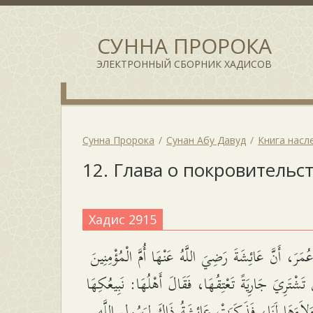
СУННА ПРОРОКА
ЭЛЕКТРОННЫЙ СБОРНИК ХАДИСОВ
Сунна Пророка
Сунан Абу Давуд
Книга насл
12. Глава о покровительс
Хадис 2915
َرَ، أَنَّ عَائِشَةَ رَضِيَ اللَّهُ عَنْهَا أُمَّ الْمُؤْمِنِينَ
 تَشْتَرِيَ جَارِيَةً تَعْتِقُهَا، فَقَالَ أَهْلُهَا: نَبِيعُكِهَا
َلاَءَهَا لَنَا، فَذَكَرَتْ عَائِشَةُ ذَاكَ لِرَسُولِ اللَّهِ