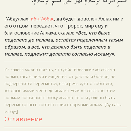
قَسْمٍ أَدْرَكَهُ الإِسْلاَمُ فَهُوَ عَلَى قَسْمِ الإِسْلاَمِ.
[‘Абдуллах]
ибн ‘Аббас
, да будет доволен Аллах им и
его отцом, передаёт, что Пророк, мир ему и
благословение Аллаха, сказал:
«Всё, что было
поделено до ислама, остаётся поделенным таким
образом, а всё, что должно быть поделено в
исламе, подлежит делению согласно исламу»
.
Из хадиса можно понять, что действовавшие до ислама
нормы, касающиеся имущества, отцовства и браков, не
подвергаются пересмотру, если речь идёт о событиях,
которые имели место до ислама. Если же согласно этим
нормам поступают в эпоху ислама, то они должны быть
пересмотрены в соответствии с нормами ислама [‘Аун аль-
ма‘буд].
Оглавление