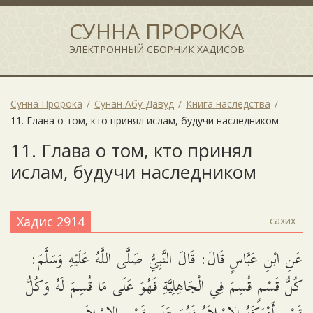
СУННА ПРОРОКА
ЭЛЕКТРОННЫЙ СБОРНИК ХАДИСОВ
Сунна Пророка
Сунан Абу Давуд
Книга наследства
11. Глава о том, кто принял ислам, будучи наследником
11. Глава о том, кто принял
ислам, будучи наследником
Хадис 2914
сахих
عَنِ ابْنِ عَبَّاسٍ قَالَ: قَالَ النَّبِيُّ صَلَّى اللَّهُ عَلَيْهِ وَسَلَّمَ:
كُلُّ قَسْمٍ قُسِمَ فِي الْجَاهِلِيَّةِ فَهُوَ عَلَى مَا قُسِمَ لَهُ وَكُلُّ