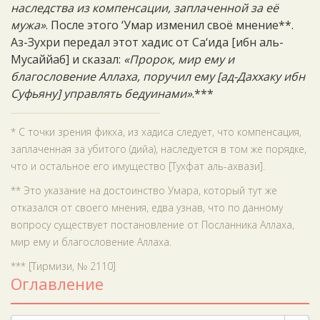
наследства из компенсации, заплаченной за её
мужа»
. После этого ‘Умар изменил своё мнение**.
Аз-Зухри передал этот хадис от Са‘ида [ибн аль-
Мусаййаб] и сказал:
«Пророк, мир ему и
благословение Аллаха, поручил ему [ад-Даххаку ибн
Суфьяну] управлять бедуинами»
.***
* С точки зрения фикха, из хадиса следует, что компенсация,
заплаченная за убитого (дийа), наследуется в том же порядке,
что и остальное его имущество [Тухфат аль-ахвази].
** Это указание на достоинство Умара, который тут же
отказался от своего мнения, едва узнав, что по данному
вопросу существует постановление от Посланника Аллаха,
мир ему и благословение Аллаха.
*** [Тирмизи, № 2110]
Оглавление