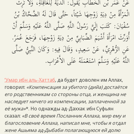
عَنْ عُمَر بْن الْخَطَّابِ يَقُولُ: الدِّيَةُ لِلْعَاقِلَةِ، وَلاَ تَرِثُ
الْمَرْأَةُ مِنْ دِيَةِ زَوْجِهَا شَيْئاً، حَتَّى قَالَ لَهُ الضَّحَّاكُ بْنُ
سُفْيَانَ: كَتَبَ إِلَيَّ رَسُولُ اللَّهِ صَلَّى اللَّهُ عَلَيْهِ وَسَلَّمَ أَنْ
أُوَرِّثَ امْرَأَةَ أَشْيَمَ الضِّبَابِيِّ مِنْ دِيَةِ زَوْجِهَا، فَرَجَعَ عُمَرُ.
عَنِ الزُّهْرِيِّ، عَنْ سَعِيدٍ، وَقَالَ فِيهِ: وَكَانَ النَّبِيُّ صَلَّى
اللَّهُ عَلَيْهِ وَسَلَّمَ اسْتَعْمَلَهُ عَلَى الأَعْرَابِ.
‘Умар ибн аль-Хаттаб
, да будет доволен им Аллах,
говорил:
«Компенсация за убитого (дийа) достаётся
его родственникам со стороны отца, и женщина не
наследует ничего из компенсации, заплаченной за
её мужа»
*. Но однажды ад-Даххак ибн Суфьян
сказал:
«В своё время Посланник Аллаха, мир ему и
благословение Аллаха, написал мне, чтобы я отдал
жене Ашьяма ад-Дыбаби полагающуюся ей долю