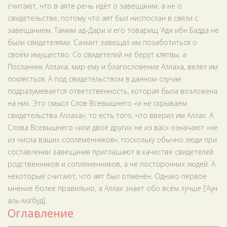
считают, что в аяте речь идёт о завещании, а не о
свидетельстве, потому что аят был ниспослан в связи с
завещанием. Тамим ад-Дари и его товарищ ‘Ади ибн Бадда не
были свидетелями. Сахмит завещал им позаботиться о
своём имущество. Со свидетелей не берут клятвы, а
Посланник Аллаха, мир ему и благословение Аллаха, велел им
поклясться. А под свидетельством в данном случае
подразумевается ответственность, которая была возложена
на них. Это смысл Слов Всевышнего «и не скрываем
свидетельства Аллаха», то есть того, что вверил им Аллах. А
Слова Всевышнего «или двое других не из вас» означают «не
из числа ваших соплеменников», поскольку обычно люди при
составлении завещания приглашают в качестве свидетелей
родственников и соплеменников, а не посторонних людей. А
некоторые считают, что аят был отменён. Однако первое
мнение более правильно, а Аллах знает обо всём лучше [‘Аун
аль-ма‘буд].
Оглавление