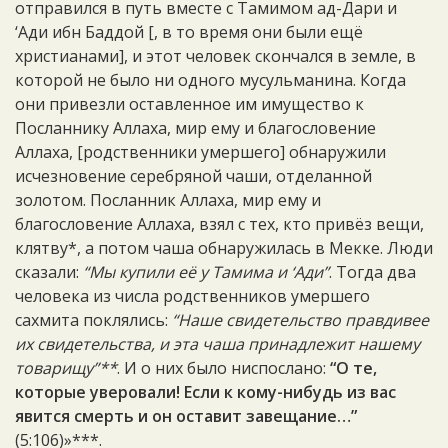
отправился в путь вместе с Тамимом ад-Дари и
‘Ади ибн Баддой [, в то время они были ещё
христианами], и этот человек скончался в земле, в
которой не было ни одного мусульманина. Когда
они привезли оставленное им имущество к
Посланнику Аллаха, мир ему и благословение
Аллаха, [родственники умершего] обнаружили
исчезновение серебряной чаши, отделанной
золотом. Посланник Аллаха, мир ему и
благословение Аллаха, взял с тех, кто привёз вещи,
клятву*, а потом чаша обнаружилась в Мекке. Люди
сказали:
“Мы купили её у Тамима и ‘Ади”
. Тогда два
человека из числа родственников умершего
сахмита поклялись:
“Наше свидетельство правдивее
их свидетельства, и эта чаша принадлежит нашему
товарищу”**
. И о них было ниспослано:
“О те,
которые уверовали! Если к кому-нибудь из вас
явится смерть и он оставит завещание…”
(5:106)»***.