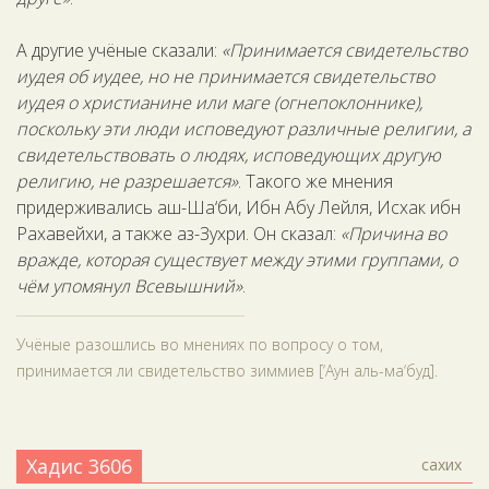
А другие учёные сказали:
«Принимается свидетельство
иудея об иудее, но не принимается свидетельство
иудея о христианине или маге (огнепоклоннике),
поскольку эти люди исповедуют различные религии, а
свидетельствовать о людях, исповедующих другую
религию, не разрешается»
. Такого же мнения
придерживались аш-Ша‘би, Ибн Абу Лейля, Исхак ибн
Рахавейхи, а также аз-Зухри. Он сказал:
«Причина во
вражде, которая существует между этими группами, о
чём упомянул Всевышний»
.
Учёные разошлись во мнениях по вопросу о том,
принимается ли свидетельство зиммиев [‘Аун аль-ма‘буд].
Хадис 3606
сахих