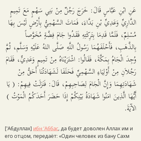
عَنِ ابْنِ عَبَّاسٍ قَالَ: خَرَجَ رَجُلٌ مِنْ بَنِي سَهْمٍ مَعَ تَمِيمٍ
الدَّارِيِّ وَعَدِيِّ بْنِ بَدَّاءَ، فَمَاتَ السَّهْمِيُّ بِأَرْضٍ لَيْسَ بِهَا
مُسْلِمٌ، فَلَمَّا قَدِمَا بِتَرِكَتِهِ فَقَدُوا جَامَ فِضَّةٍ مُخَوَّصاً
بِالذَّهَبِ، فَأَحْلَفَهُمَا رَسُولُ اللَّهِ صَلَّى اللهُ عَلَيْهِ وَسَلَّم، ثُمَّ
وُجِدَ الْجَامُ بِمَكَّةَ، فَقَالُوا: اشْتَرَيْنَاهُ مِنْ تَمِيمٍ وَعَدِيٍّ، فَقَامَ
رَجُلاَنِ مِنْ أَوْلِيَاءِ السَّهْمِيِّ فَحَلَفَا لَشَهَادَتُنَا أَحَقُّ مِنْ
شَهَادَتِهِمَا وَإِنَّ الْجَامَ لِصَاحِبِهِمْ، قَالَ: فَنَزَلَتْ فِيهِمْ: ( يَا
أَيُّهَا الَّذِينَ امَنُوا شَهَادَةُ بَيْنِكُمْ إِذَا حَضَرَ أَحَدَكُمُ الْمَوْتُ )
الآيَةَ.
[‘Абдуллах]
ибн ‘Аббас
, да будет доволен Аллах им и
его отцом, передаёт: «Один человек из бану Сахм