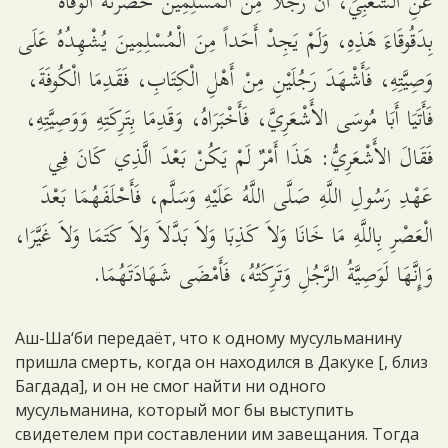
عَنِ الشَّعْبِيِّ، أَنَّ رَجُلاً مِنَ الْمُسْلِمِينَ حَضَرَتْهُ الْوَفَاةُ
بِدَقُوقَاءَ هَذِهِ، وَلَمْ يَجِدْ أَحَداً مِنَ الْمُسْلِمِينَ يُشْهِدُهُ عَلَى
وَصِيَّتِهِ، فَأَشْهَدَ رَجُلَيْنِ مِنْ أَهْلِ الْكِتَابِ، فَقَدِمَا الْكُوفَةَ،
فَأَتَيَا أَبَا مُوسَى الأَشْعَرِيَّ، فَأَخْبَرَاهُ، وَقَدِمَا بِتَرِكَتِهِ وَوَصِيَّتِهِ،
فَقَالَ الأَشْعَرِيُّ: هَذَا أَمْرٌ لَمْ يَكُنْ بَعْدَ الَّذِي كَانَ فِي
عَهْدِ رَسُولِ اللَّهِ صَلَّى اللَّهُ عَلَيْهِ وَسَلَّم، فَأَحْلَفَهُمَا بَعْدَ
الْعَصْرِ بِاللَّهِ مَا خَانَا وَلاَ كَذِبَا وَلاَ بَدَّلاَ وَلاَ كَتَمَا وَلاَ غَيَّرَا،
وَإِنَّهَا لَوَصِيَّةُ الرَّجُلِ وَتَرِكَتُهُ، فَأَمْضَى شَهَادَتَهُمَا.
Аш-Ша‘би передаёт, что к одному мусульманину
пришла смерть, когда он находился в Дакуке [, близ
Багдада], и он не смог найти ни одного
мусульманина, который мог бы выступить
свидетелем при составлении им завещания. Тогда