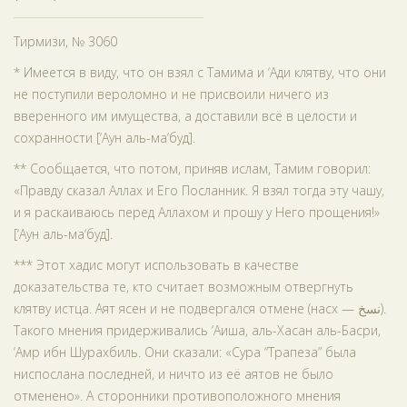
Тирмизи, № 3060
* Имеется в виду, что он взял с Тамима и ‘Ади клятву, что они
не поступили вероломно и не присвоили ничего из
вверенного им имущества, а доставили всё в целости и
сохранности [‘Аун аль-ма‘буд].
** Сообщается, что потом, приняв ислам, Тамим говорил:
«Правду сказал Аллах и Его Посланник. Я взял тогда эту чашу,
и я раскаиваюсь перед Аллахом и прошу у Него прощения!»
[‘Аун аль-ма‘буд].
*** Этот хадис могут использовать в качестве
доказательства те, кто считает возможным отвергнуть
клятву истца. Аят ясен и не подвергался отмене (насх — نسخ).
Такого мнения придерживались ‘Аиша, аль-Хасан аль-Басри,
‘Амр ибн Шурахбиль. Они сказали: «Сура “Трапеза” была
ниспослана последней, и ничто из её аятов не было
отменено». А сторонники противоположного мнения