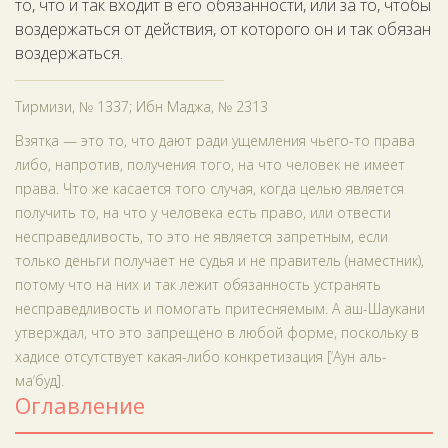
то, что и так входит в его обязанности, или за то, чтобы
воздержаться от действия, от которого он и так обязан
воздержаться.
Тирмизи, № 1337; Ибн Маджа, № 2313
Взятка — это то, что дают ради ущемления чьего-то права
либо, напротив, получения того, на что человек не имеет
права. Что же касается того случая, когда целью является
получить то, на что у человека есть право, или отвести
несправедливость, то это не является запретным, если
только деньги получает не судья и не правитель (наместник),
потому что на них и так лежит обязанность устранять
несправедливость и помогать притесняемым. А аш-Шаукани
утверждал, что это запрещено в любой форме, поскольку в
хадисе отсутствует какая-либо конкретизация [‘Аун аль-
ма‘буд].
Оглавление