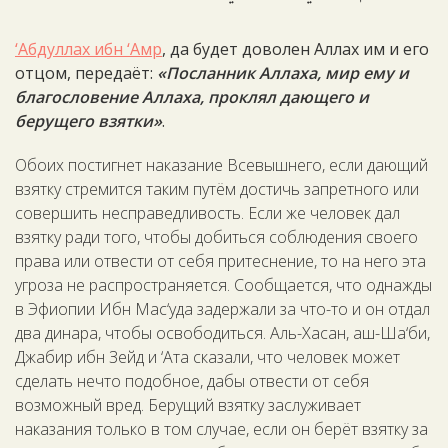
‘Абдуллах ибн ‘Амр
, да будет доволен Аллах им и его
отцом, передаёт:
«Посланник Аллаха, мир ему и
благословение Аллаха, проклял дающего и
берущего взятки»
.
Обоих постигнет наказание Всевышнего, если дающий
взятку стремится таким путём достичь запретного или
совершить несправедливость. Если же человек дал
взятку ради того, чтобы добиться соблюдения своего
права или отвести от себя притеснение, то на него эта
угроза не распространяется. Сообщается, что однажды
в Эфиопии Ибн Мас‘уда задержали за что-то и он отдал
два динара, чтобы освободиться. Аль-Хасан, аш-Ша‘би,
Джабир ибн Зейд и ‘Ата сказали, что человек может
сделать нечто подобное, дабы отвести от себя
возможный вред. Берущий взятку заслуживает
наказания только в том случае, если он берёт взятку за