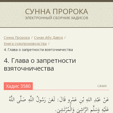
СУННА ПРОРОКА
ЭЛЕКТРОННЫЙ СБОРНИК ХАДИСОВ
Сунна Пророка
Сунан Абу Давуд
Книга судопроизводства
4. Глава о запретности взяточничества
4. Глава о запретности
взяточничества
Хадис 3580
сахих
عَنْ عَبْدِ اللهِ بْنِ عَمْرٍو قَالَ: لَعَنَ رَسُولُ اللَّهِ صَلَّى اللَّهُ
عَلَيْهِ وَسَلَّم الرَّاشِيَ وَالْمُرْتَشِيَ.