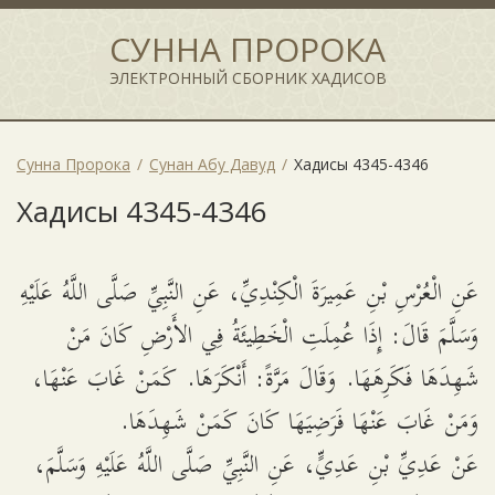
СУННА ПРОРОКА
ЭЛЕКТРОННЫЙ СБОРНИК ХАДИСОВ
Сунна Пророка
Сунан Абу Давуд
Хадисы 4345-4346
Хадисы 4345-4346
عَنِ الْعُرْسِ بْنِ عَمِيرَةَ الْكِنْدِيِّ، عَنِ النَّبِيِّ صَلَّى اللَّهُ عَلَيْهِ
وَسَلَّمَ قَالَ: إِذَا عُمِلَتِ الْخَطِيئَةُ فِي الأَرْضِ كَانَ مَنْ
شَهِدَهَا فَكَرِهَهَا. وَقَالَ مَرَّةً: أَنْكَرَهَا. كَمَنْ غَابَ عَنْهَا،
وَمَنْ غَابَ عَنْهَا فَرَضِيَهَا كَانَ كَمَنْ شَهِدَهَا.
عَنْ عَدِيِّ بْنِ عَدِيٍّ، عَنِ النَّبِيِّ صَلَّى اللَّهُ عَلَيْهِ وَسَلَّمَ،