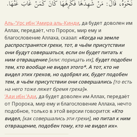
نَحْوَهُ، قَالَ: مَنْ شَهِدَهَا فَكَرِهَهَا كَانَ كَمَنْ غَابَ عَنْهَا.
Аль-‘Урс ибн ‘Амира аль-Кинди
, да будет доволен им
Аллах, передаёт, что Пророк, мир ему и
благословение Аллаха, сказал:
«Когда на земле
распространятся грехи, тот, в чьём присутствии
они будут совершаться, если он будет питать к
ним отвращение
[или: порицать их]
, будет подобен
тем, кто вообще не видел этого*. А тот, кто не
видел этих грехов, но одобрял их, будет подобен
тем, в чьём присутствии они совершались
[т
о есть
на него тоже ляжет бремя греха]
»
.
‘Ади ибн ‘Ади
, да будет доволен им Аллах, передаёт
от Пророка, мир ему и благословение Аллаха, нечто
подобное, только в этой версии говорится:
«Кто
видел,
[как совершались эти грехи]
, но питал к ним
отвращение, подобен тому, кто не видел их»
.