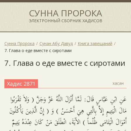
СУННА ПРОРОКА
ЭЛЕКТРОННЫЙ СБОРНИК ХАДИСОВ
Сунна Пророка
Сунан Абу Давуд
Книга завещаний
7. Глава о еде вместе с сиротами
7. Глава о еде вместе с сиротами
Хадис 2871
хасан
عَنِ ابْنِ عَبَّاسٍ قَالَ: لَمَّا أَنْزَلَ اللَّهُ عَزَّ وَجَلَّ ( وَلاَ تَقْرَبُوا
مَالَ الْيَتِيمِ إِلاَّ بِالَّتِي هِيَ أَحْسَنُ ) وَ ( إِنَّ الَّذِينَ يَأْكُلُونَ
أَمْوَالَ الْيَتَامَى ظُلْماً ) الآيَةَ، انْطَلَقَ مَنْ كَانَ عِنْدَهُ يَتِيمٌ