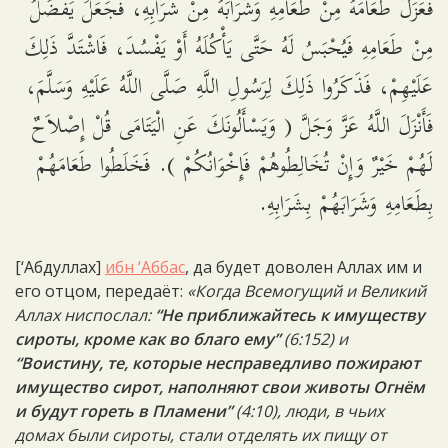
فَعَزَلَ طَعَامَهُ مِنْ طَعَامِهِ وَشَرَابَهُ مِنْ شَرَابِهِ، فَجَعَلَ يَفْضُلُ
مِنْ طَعَامِهِ فَيُحْبَسُ لَهُ حَتَّى يَأْكُلَهُ أَوْ يَفْسُدَ، فَاشْتَدَّ ذَلِكَ
عَلَيْهِمْ، فَذَكَرُوا ذَلِكَ لِرَسُولِ اللَّهِ صَلَّى اللَّهُ عَلَيْهِ وَسَلَّمَ،
فَأَنْزَلَ اللَّهُ عَزَّ وَجَلَّ ( وَيَسْأَلُونَكَ عَنِ الْيَتَامَى قُلْ إِصْلاَحٌ
لَهُمْ خَيْرٌ وَإِنْ تُخَالِطُوهُمْ فَإِخْوَانُكُمْ ). فَخَلَطُوا طَعَامَهُمْ
بِطَعَامِهِ وَشَرَابَهُمْ بِشَرَابِهِ.
[‘Абдуллах]
ибн ‘Аббас
, да будет доволен Аллах им и
его отцом, передаёт:
«Когда Всемогущий и Великий
Аллах ниспослал:
“Не приближайтесь к имуществу
сироты, кроме как во благо ему”
(6:152) и
“Воистину, те, которые несправедливо пожирают
имущество сирот, наполняют свои животы Огнём
и будут гореть в Пламени”
(4:10), люди, в чьих
домах были сироты, стали отделять их пищу от