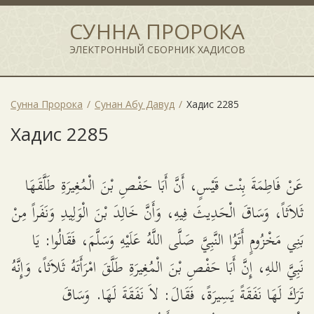
СУННА ПРОРОКА
ЭЛЕКТРОННЫЙ СБОРНИК ХАДИСОВ
Сунна Пророка
Сунан Абу Давуд
Хадис 2285
Хадис 2285
عَنْ فَاطِمَةَ بِنْت قَيْسٍ، أَنَّ أَبَا حَفْصِ بْنَ الْمُغِيرَةِ طَلَّقَهَا
ثَلاَثاً، وَسَاقَ الْحَدِيثَ فِيهِ، وَأَنَّ خَالِدَ بْنَ الْوَلِيدِ وَنَفَراً مِنْ
بَنِي مَخْزُومٍ أَتَوُا النَّبِيَّ صَلَّى اللَّهُ عَلَيْهِ وَسَلَّمَ، فَقَالُوا: يَا
نَبِيَّ اللهِ، إِنَّ أَبَا حَفْصِ بْنَ الْمُغِيرَةِ طَلَّقَ امْرَأَتَهُ ثَلاَثاً، وَإِنَّهُ
تَرَكَ لَهَا نَفَقَةً يَسِيرَةً، فَقَالَ: لاَ نَفَقَةَ لَهَا. وَسَاقَ