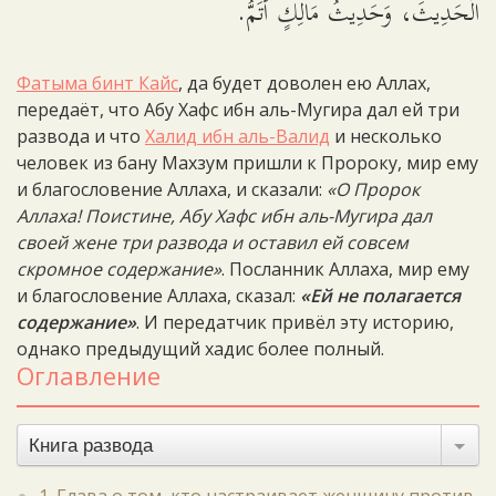
الْحَدِيثَ، وَحَدِيثُ مَالِكٍ أَتَمُّ.
Фатыма бинт Кайс
, да будет доволен ею Аллах,
передаёт, что Абу Хафс ибн аль-Мугира дал ей три
развода и что
Халид ибн аль-Валид
и несколько
человек из бану Махзум пришли к Пророку, мир ему
и благословение Аллаха, и сказали:
«О Пророк
Аллаха! Поистине, Абу Хафс ибн аль-Мугира дал
своей жене три развода и оставил ей совсем
скромное содержание»
. Посланник Аллаха, мир ему
и благословение Аллаха, сказал:
«Ей не полагается
содержание»
. И передатчик привёл эту историю,
однако предыдущий хадис более полный.
Оглавление
Книга развода