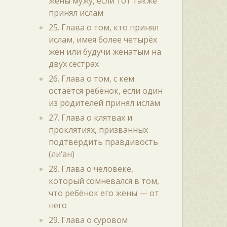
жены мужу, если тот также
принял ислам
25. Глава о том, кто принял
ислам, имея более четырёх
жён или будучи женатым на
двух сёстрах
26. Глава о том, с кем
остаётся ребёнок, если один
из родителей принял ислам
27. Глава о клятвах и
проклятиях, призванных
подтвердить правдивость
(ли‘ан)
28. Глава о человеке,
который сомневался в том,
что ребёнок его жены — от
него
29. Глава о суровом