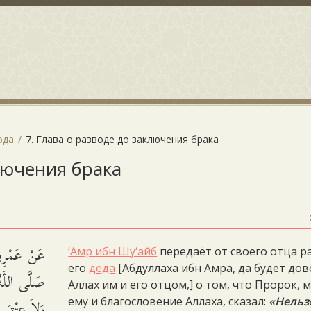
ода
7. Глава о разводе до заключения брака
ключения брака
عَنْ عَمْرِو 
‘Амр ибн Шу‘айб
передаёт от своего отца р
его
деда
[Абдуллаха ибн Амра, да будет до
صَلَّى اللَّ،
Аллах им и его отцом,] о том, что Пророк, 
وَلاَ عِتْقَ إ
ему и благословение Аллаха, сказал:
«Нельз