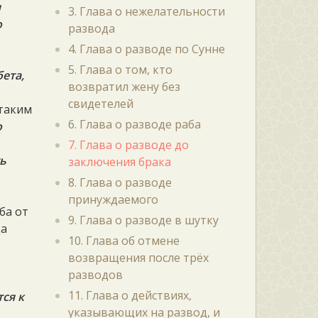
я
3. Глава о нежелательности
о
развода
4. Глава о разводе по Сунне
5. Глава о том, кто
ета,
возвратил жену без
свидетелей
 таким
6. Глава о разводе раба
о
7. Глава о разводе до
ть
заключения брака
8. Глава о разводе
принуждаемого
ба от
9. Глава о разводе в шутку
да
10. Глава об отмене
возвращения после трёх
разводов
11. Глава о действиях,
тся к
указывающих на развод, и