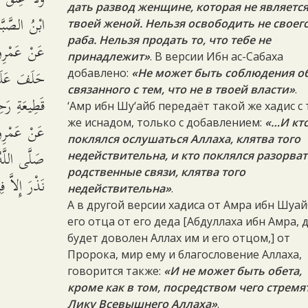
дать развод женщине, которая не являетс
ابْنُ الصَّبّ.
твоей женой. Нельзя освободить не своег
раба. Нельзя продать то, что тебе не
عَنْ عَمْرِو 
принадлежит»
. В версии Ибн ас-Сабаха
حَلَفَ عَلَى
добавлено:
«Не может быть соблюдения об
связанного с тем, что не в твоей власти»
.
قَطِيعَةِ رَ.
‘Амр ибн Шу‘айб передаёт такой же хадис с
же иснадом, только с добавлением:
«…И кт
عَنْ عَمْرِو 
поклялся ослушаться Аллаха, клятва того
صَلَّى اللَّه
недействительна, и кто поклялся разорва
родственные связи, клятва того
نَذْرَ إِلاَّ .
недействительна»
.
А в другой версии хадиса от Амра ибн Шуай
его отца от его деда [Абдуллаха ибн Амра, 
будет доволен Аллах им и его отцом,] от
Пророка, мир ему и благословение Аллаха,
говорится также:
«И не может быть обета,
кроме как в том, посредством чего стремя
Лику Всевышнего Аллаха»
.