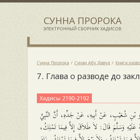
СУННА ПРОРОКА
ЭЛЕКТРОННЫЙ СБОРНИК ХАДИСОВ
Сунна Пророка
Сунан Абу Давуд
Книга разв
7. Глава о разводе до за
Хадисы 2190-2192
بْنِ شُعَيْبٍ، عَنْ أَبِيهِ، عَنْ جَدِّهِ، أَنَّ النَّبِيَّ
هُ عَلَيْهِ وَسَلَّمَ قَالَ: لاَ طَلاَقَ إِلاَّ فِيمَا تَمْلِكُ
ِلاَّ فِيمَا تَمْلِكُ، وَلاَ بَيْعَ إِلاَّ فِيمَا تَمْلِكُ. زَادَ