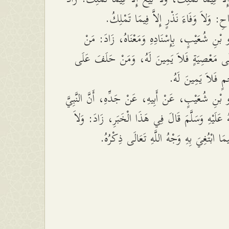
َاحِ: وَلاَ وَفَاءَ نَذْرٍ إِلاَّ فِيمَا تَمْلِكُ
بْنِ شُعَيْبٍ، بِإِسْنَادِهِ وَمَعْنَاهُ، زَادَ: مَنْ
 مَعْصِيَةٍ فَلاَ يَمِينَ لَهُ، وَمَنْ حَلَفَ عَلَى
حِمٍ فَلاَ يَمِينَ لَهُ
بْنِ شُعَيْبٍ، عَنْ أَبِيهِ، عَنْ جَدِّهِ، أَنَّ النَّبِيَّ
ُ عَلَيْهِ وَسَلَّمَ قَالَ فِي هَذَا الْخَبَرِ، زَادَ: وَلاَ
فِيمَا ابْتُغِيَ بِهِ وَجْهُ اللَّهِ تَعَالَى ذِكْرُهُ