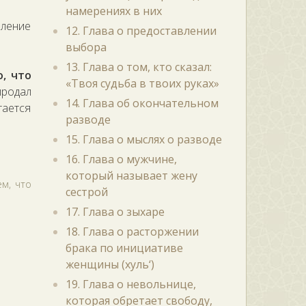
намерениях в них
вление
12. Глава о предоставлении
выбора
13. Глава о том, кто сказал:
, что
«Твоя судьба в твоих руках»
продал
14. Глава об окончательном
тается
разводе
15. Глава о мыслях о разводе
16. Глава о мужчине,
который называет жену
м, что
сестрой
17. Глава о зыхаре
18. Глава о расторжении
брака по инициативе
женщины (хуль‘)
19. Глава о невольнице,
которая обретает свободу,