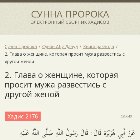
СУННА ПРОРОКА
ЭЛЕКТРОННЫЙ СБОРНИК ХАДИСОВ
Сунна Пророка
Сунан Абу Давуд
Книга развода
2. Глава о женщине, которая просит мужа развестись с
другой женой
2. Глава о женщине, которая
просит мужа развестись с
другой женой
Хадис 2176
сахих
عَنْ أَبِي هُرَيْرَةَ قَالَ: قَالَ رَسُولُ اللَّهِ صَلَّى اللَّهُ عَلَيْهِ