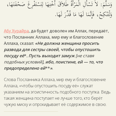
وَسَلَّمَ: لاَ تَسْأَلِ الْمَرْأَةُ طَلاَقَ أُخْتِهَا لِتَسْتَفْرِغَ صَحْفَتَهَا،
وَلْتَنْكِحْ، فَإِنَّمَا لَهَا مَا قُدِّرَ لَهَا.
Абу Хурайра
, да будет доволен им Аллах, передаёт,
что Посланник Аллаха, мир ему и благословение
Аллаха, сказал:
«Не должна женщина просить
развода для сестры своей, чтобы опустошить
посуду её
*
. Пусть выходит замуж
[не ставя
подобных условий]
, ибо, поистине, ей — то, что
предопределено ей
**
»
.
Слова Посланника Аллаха, мир ему и благословение
Аллаха, «чтобы опустошить посуду её» служат
указанием на эгоистичность подобного поступка. Ведь
такая женщина поступает не лучше того, кто берёт
чужую миску и опрокидывает её содержимое в свою.