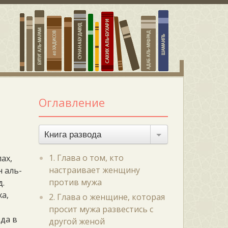
Оглавление
Книга развода
1. Глава о том, кто
ах,
настраивает женщину
н аль-
против мужа
д.
ха,
2. Глава о женщине, которая
просит мужа развестись с
да в
другой женой