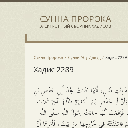
СУННА ПРОРОКА
ЭЛЕКТРОННЫЙ СБОРНИК ХАДИСОВ
Сунна Пророка
Сунан Абу Давуд
Хадис 2289
Хадис 2289
ةَ بِنْتِ قَيْسٍ، أَنَّهَا كَانَتْ عِنْدَ أَبِي حَفْصِ بْنِ
وَأَنَّ أَبَا حَفْصِ بْنَ الْمُغِيرَةِ طَلَّقَهَا آخِرَ ثَلاَثِ
 فَزَعَمَتْ أَنَّهَا جَاءَتْ رَسُولَ اللَّهِ صَلَّى اللَّهُ
َّمَ فَاسْتَفْتَتْهُ فِي خُرُوجِهَا مِنْ بَيْتِهَا، فَأَمَرَهَا أَنْ