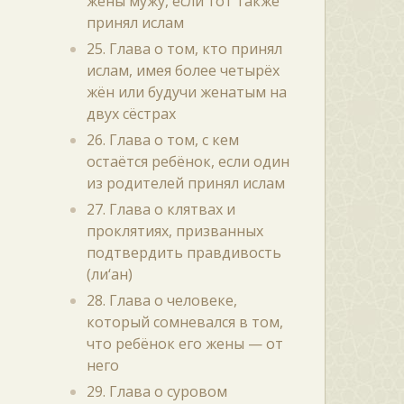
жены мужу, если тот также
принял ислам
25. Глава о том, кто принял
ислам, имея более четырёх
жён или будучи женатым на
двух сёстрах
26. Глава о том, с кем
остаётся ребёнок, если один
из родителей принял ислам
27. Глава о клятвах и
проклятиях, призванных
подтвердить правдивость
(ли‘ан)
28. Глава о человеке,
который сомневался в том,
что ребёнок его жены — от
него
29. Глава о суровом