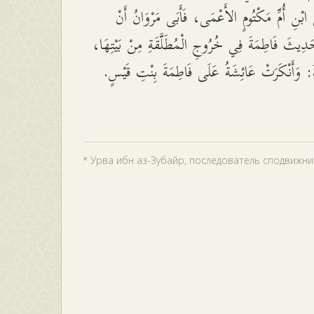
َى ابْنِ أُمِّ مَكْتُومٍ الأَعْمَى، فَأَبَى مَرْوَانُ أَنْ
َدِيثَ فَاطِمَةَ فِي خُرُوجِ الْمُطَلَّقَةِ مِنْ بَيْتِهَا
ةُ: وَأَنْكَرَتْ عَائِشَةُ عَلَى فَاطِمَةَ بِنْتِ قَيْسٍ
* Урва ибн аз-Зубайр, последователь сподвижни