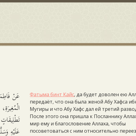
عَنْ فَاطِمَ
Фатыма бинт Кайс
, да будет доволен ею Алл
передаёт, что она была женой Абу Хафса иб
الْمُغِيرَةِ، 
Мугиры и что Абу Хафс дал ей третий разво
تَطْلِيقَاتٍ،
После этого она пришла к Посланнику Алла
мир ему и благословение Аллаха, чтобы
عَلَيْهِ وَسَل
посоветоваться с ним относительно переез