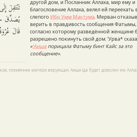
другой дом, и Посланник Аллаха, мир ему и
تَنْتَقِلَ إِل
благословение Аллаха, велел ей переехать 
يُصَدِّقَ ح،
слепого
Ибн Умм Мактума
. Мерван отказы
верить в правдивость сообщения Фатымы,
قَالَ عُرْوَ.
согласно которому разведённой женщине 
разрешено покинуть свой дом. ‘Урва* сказа
«
‘Аиша
порицала Фатыму бинт Кайс за это
сообщение»
.
ков, племянник матери верующих Аиши (да будет доволен ею Аллах