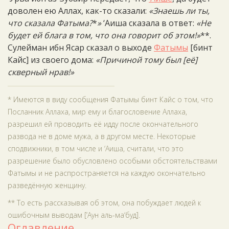
доволен ею Аллах, как-то сказали:
«Знаешь ли ты,
что сказала Фатыма?
*
»
‘Аиша сказала в ответ:
«Не
будет ей блага в том, что она говорит об этом!»
**.
Сулейман ибн Ясар сказал о выходе
Фатымы
[бинт
Кайс] из своего дома:
«Причиной тому был [её]
скверный нрав!»
* Имеются в виду сообщения Фатымы бинт Кайс о том, что
Посланник Аллаха, мир ему и благословение Аллаха,
разрешил ей проводить её идду после окончательного
развода не в доме мужа, а в другом месте. Некоторые
сподвижники, в том числе и ‘Аиша, считали, что это
разрешение было обусловлено особыми обстоятельствами
Фатымы и не распространяется на каждую окончательно
разведённую женщину.
** То есть рассказывая об этом, она побуждает людей к
ошибочным выводам [‘Аун аль-ма‘буд].
Оглавление