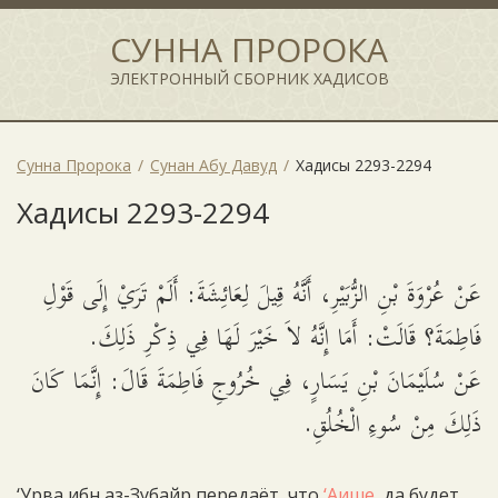
СУННА ПРОРОКА
ЭЛЕКТРОННЫЙ СБОРНИК ХАДИСОВ
Сунна Пророка
Сунан Абу Давуд
Хадисы 2293-2294
Хадисы 2293-2294
عَنْ عُرْوَةَ بْنِ الزُّبَيْرِ، أَنَّهُ قِيلَ لِعَائِشَةَ: أَلَمْ تَرَيْ إِلَى قَوْلِ
فَاطِمَةَ؟ قَالَتْ: أَمَا إِنَّهُ لاَ خَيْرَ لَهَا فِي ذِكْرِ ذَلِكَ.
عَنْ سُلَيْمَانَ بْنِ يَسَارٍ، فِي خُرُوجِ فَاطِمَةَ قَالَ: إِنَّمَا كَانَ
ذَلِكَ مِنْ سُوءِ الْخُلُقِ.
‘Урва ибн аз-Зубайр передаёт, что
‘Аише
, да будет