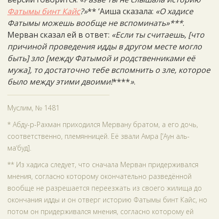
Фатымы бинт Кайс
?»
** ‘Аиша сказала:
«О хадисе
Фатымы можешь вообще не вспоминать»***
.
Мерван сказал ей в ответ:
«Если ты считаешь, [что
причиной проведения идды в другом месте могло
быть] зло [между Фатымой и родственниками её
мужа], то достаточно тебе вспомнить о зле, которое
было между этими двоими!
****
»
.
Муслим, № 1481
* Абду-р-Рахман приходился Мервану братом, а его дочь,
соответственно, племянницей. Её звали Амра [‘Аун аль-
ма‘буд].
** Из хадиса следует, что сначала Мерван придерживался
мнения, согласно которому окончательно разведённой
вообще не разрешается переезжать из своего жилища до
окончания идды и он отверг историю Фатымы бинт Кайс, но
потом он придерживался мнения, согласно которому ей