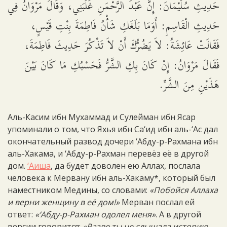
حَدِيثِ سُلَيْمَانَ: إِنَّ عَبْدَ الرَّحْمَنِ غَلَبَنِي، وَقَالَ مَرْوَانُ فِي
حَدِيثِ الْقَاسِمِ: أَوَمَا بَلَغَكِ شَأْنُ فَاطِمَةَ بِنْتِ قَيْسٍ،
فَقَالَتْ عَائِشَةُ: لاَ يَضُرُّكَ أَنْ لاَ تَذْكُرَ حَدِيثَ فَاطِمَةَ،
فَقَالَ مَرْوَانُ: إِنْ كَانَ بِكِ الشَّرُّ فَحَسْبُكِ مَا كَانَ بَيْنَ
هَذَيْنِ مِنَ الشَّرِّ.
Аль-Касим ибн Мухаммад и Сулейман ибн Ясар
упоминали о том, что Яхья ибн Са‘ид ибн аль-‘Ас дал
окончательный развод дочери ‘Абду-р-Рахмана ибн
аль-Хакама, и ‘Абду-р-Рахман перевёз её в другой
дом.
‘Аиша
, да будет доволен ею Аллах, послала
человека к Мервану ибн аль-Хакаму*, который был
наместником Медины, со словами:
«Побойся Аллаха
и верни женщину в её дом!»
Мерван послал ей
ответ:
«‘Абду-р-Рахман одолел меня»
. А в другой
версии говорится:
«Разве ты не слышала историю