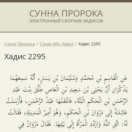
СУННА ПРОРОКА
ЭЛЕКТРОННЫЙ СБОРНИК ХАДИСОВ
Сунна Пророка
Сунан Абу Давуд
Хадис 2295
Хадис 2295
عَنِ الْقَاسِمِ بْنِ مُحَمَّدٍ وَسُلَيْمَانَ بْنِ يَسَارٍ، أَنَّهُ سَمِعَهُمَا
يَذْكُرَانِ أَنَّ يَحْيَى بْنَ سَعِيدِ بْنِ الْعَاصِ طَلَّقَ بِنْتَ عَبْدِ
الرَّحْمَنِ بْنِ الْحَكَمِ الْبَتَّةَ، فَانْتَقَلَهَا عَبْدُ الرَّحْمَنِ، فَأَرْسَلَتْ
عَائِشَةُ إِلَى مَرْوَانَ بْنِ الْحَكَمِ، وَهُوَ أَمِيرُ الْمَدِينَةِ، فَقَالَتْ
لَهُ: اتَّقِ اللَّهَ وَارْدُدِ الْمَرْأَةَ إِلَى بَيْتِهَا. فَقَالَ مَرْوَانُ فِي